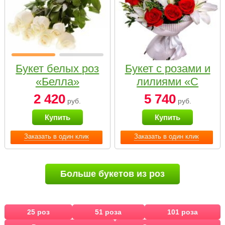
Букет белых роз
Букет с розами и
«Белла»
лилиями «С
наилучшими
2 420
5 740
руб.
руб.
пожеланиями»
Купить
Купить
Заказать в один клик
Заказать в один клик
Больше букетов из роз
25 роз
51 роза
101 роза