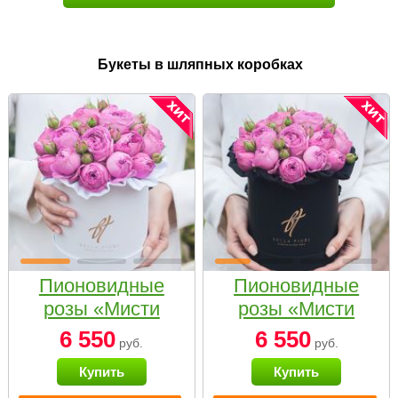
Букеты в шляпных коробках
Пионовидные
Пионовидные
розы «Мисти
розы «Мисти
бабблс» в белой
бабблс» в
6 550
6 550
руб.
руб.
коробке Small
черной коробке
Купить
Купить
Small