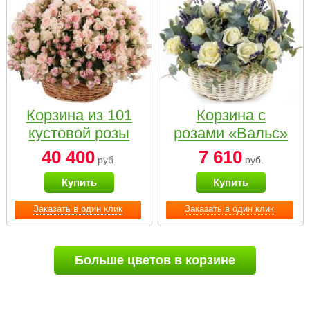
Корзина из 101
Корзина с
кустовой розы
розами «Вальс»
нежных тонов
40 400
7 610
руб.
руб.
Купить
Купить
Заказать в один клик
Заказать в один клик
Больше цветов в корзине