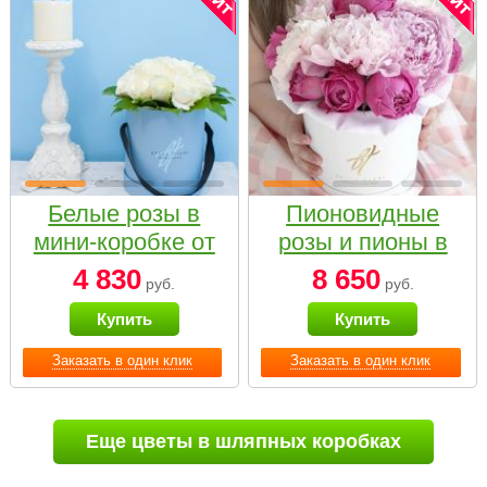
Белые розы в
Пионовидные
мини-коробке от
розы и пионы в
Bella Fiori
белой коробке
4 830
8 650
руб.
руб.
Small
Купить
Купить
Заказать в один клик
Заказать в один клик
Еще цветы в шляпных коробках