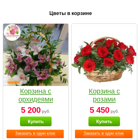
Цветы в корзине
Корзина с
Корзина с
орхидеями
розами
малая
«Красный
5 200
5 450
руб.
руб.
Париж»
Купить
Купить
Заказать в один клик
Заказать в один клик