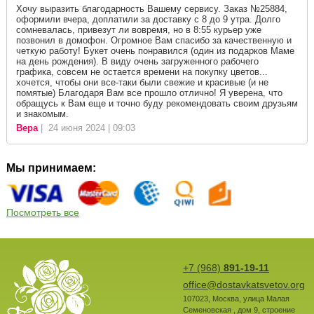
Хочу выразить благодарность Вашему сервису. Заказ №25884,
оформили вчера, доплатили за доставку с 8 до 9 утра. Долго
сомневалась, привезут ли вовремя, но в 8:55 курьер уже
позвонил в домофон. Огромное Вам спасибо за качественную и
четкую работу! Букет очень понравился (один из подарков Маме
на день рождения). В виду очень загруженного рабочего
графика, совсем не остается времени на покупку цветов...
хочется, чтобы они все-таки были свежие и красивые (и не
помятые) Благодаря Вам все прошло отлично! Я уверена, что
обращусь к Вам еще и точно буду рекомендовать своим друзьям
и знакомым.
Вера
| 24 июня 2024 | 09:03
Мы принимаем:
Посмотреть все
+7 (968)
891-19-11
office@dostavkatsvetov.org
107023
,
Москва
,
улица Малая
Семеновская , дом 9, строение