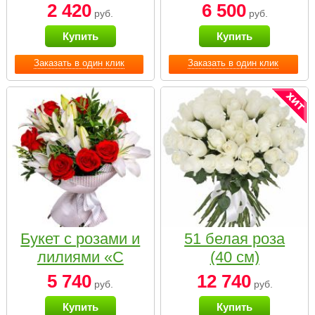
2 420
6 500
руб.
руб.
Купить
Купить
Заказать в один клик
Заказать в один клик
Букет с розами и
51 белая роза
лилиями «С
(40 см)
наилучшими
5 740
12 740
руб.
руб.
пожеланиями»
Купить
Купить