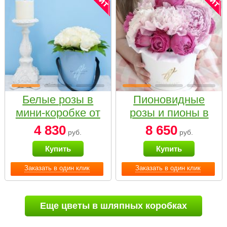
Белые розы в
Пионовидные
мини-коробке от
розы и пионы в
Bella Fiori
белой коробке
4 830
8 650
руб.
руб.
Small
Купить
Купить
Заказать в один клик
Заказать в один клик
Еще цветы в шляпных коробках