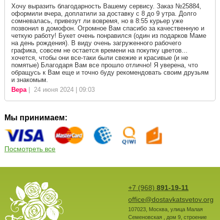
Хочу выразить благодарность Вашему сервису. Заказ №25884,
оформили вчера, доплатили за доставку с 8 до 9 утра. Долго
сомневалась, привезут ли вовремя, но в 8:55 курьер уже
позвонил в домофон. Огромное Вам спасибо за качественную и
четкую работу! Букет очень понравился (один из подарков Маме
на день рождения). В виду очень загруженного рабочего
графика, совсем не остается времени на покупку цветов...
хочется, чтобы они все-таки были свежие и красивые (и не
помятые) Благодаря Вам все прошло отлично! Я уверена, что
обращусь к Вам еще и точно буду рекомендовать своим друзьям
и знакомым.
Вера
| 24 июня 2024 | 09:03
Мы принимаем:
Посмотреть все
+7 (968)
891-19-11
office@dostavkatsvetov.org
107023
,
Москва
,
улица Малая
Семеновская , дом 9, строение