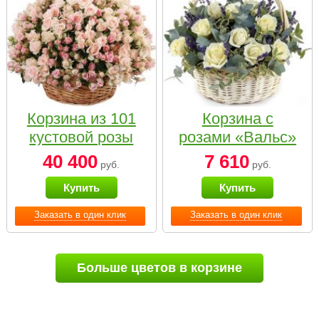
Корзина из 101
Корзина с
кустовой розы
розами «Вальс»
нежных тонов
40 400
7 610
руб.
руб.
Купить
Купить
Заказать в один клик
Заказать в один клик
Больше цветов в корзине