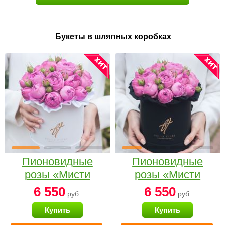
Букеты в шляпных коробках
Пионовидные
Пионовидные
розы «Мисти
розы «Мисти
бабблс» в белой
бабблс» в
6 550
6 550
руб.
руб.
коробке Small
черной коробке
Купить
Купить
Small