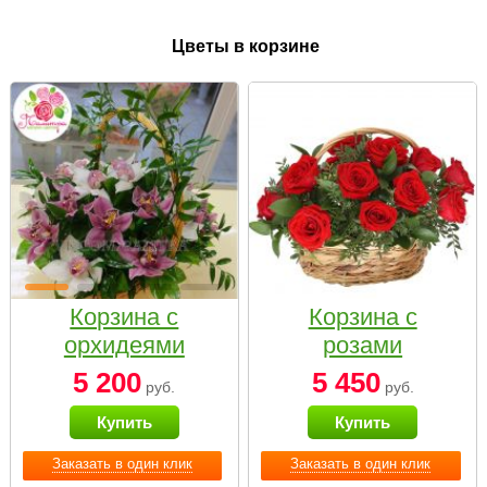
Цветы в корзине
Корзина с
Корзина с
орхидеями
розами
малая
«Красный
5 200
5 450
руб.
руб.
Париж»
Купить
Купить
Заказать в один клик
Заказать в один клик