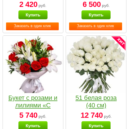
2 420
6 500
руб.
руб.
Купить
Купить
Заказать в один клик
Заказать в один клик
Букет с розами и
51 белая роза
лилиями «С
(40 см)
наилучшими
5 740
12 740
руб.
руб.
пожеланиями»
Купить
Купить