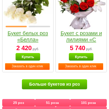
Букет белых роз
Букет с розами и
«Белла»
лилиями «С
наилучшими
2 420
5 740
руб.
руб.
пожеланиями»
Купить
Купить
Заказать в один клик
Заказать в один клик
Больше букетов из роз
25 роз
51 роза
101 роза