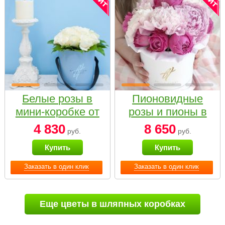
Белые розы в
Пионовидные
мини-коробке от
розы и пионы в
Bella Fiori
белой коробке
4 830
8 650
руб.
руб.
Small
Купить
Купить
Заказать в один клик
Заказать в один клик
Еще цветы в шляпных коробках