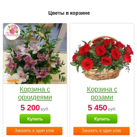
Цветы в корзине
Корзина с
Корзина с
орхидеями
розами
малая
«Красный
5 200
5 450
руб.
руб.
Париж»
Купить
Купить
Заказать в один клик
Заказать в один клик