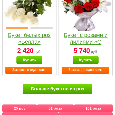
Букет белых роз
Букет с розами и
«Белла»
лилиями «С
наилучшими
2 420
5 740
руб.
руб.
пожеланиями»
Купить
Купить
Заказать в один клик
Заказать в один клик
Больше букетов из роз
25 роз
51 роза
101 роза