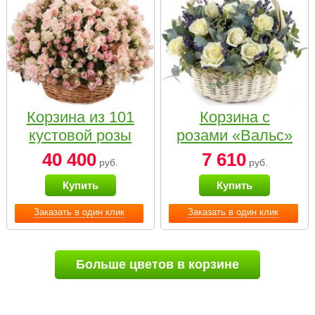
Корзина из 101
Корзина с
кустовой розы
розами «Вальс»
нежных тонов
40 400
7 610
руб.
руб.
Купить
Купить
Заказать в один клик
Заказать в один клик
Больше цветов в корзине