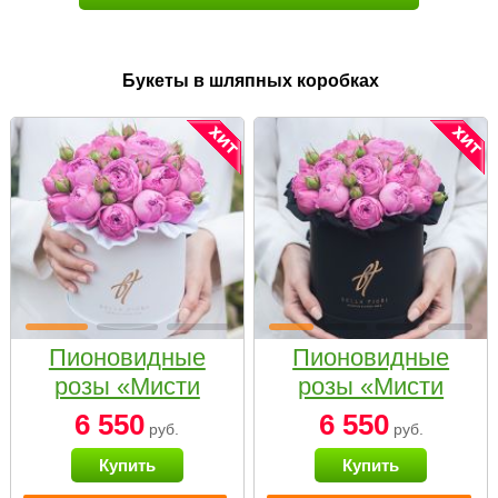
Букеты в шляпных коробках
Пионовидные
Пионовидные
розы «Мисти
розы «Мисти
бабблс» в белой
бабблс» в
6 550
6 550
руб.
руб.
коробке Small
черной коробке
Купить
Купить
Small