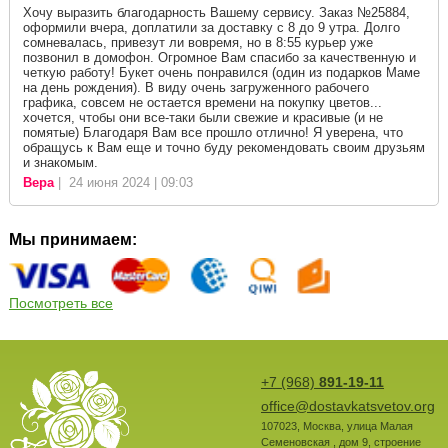
Хочу выразить благодарность Вашему сервису. Заказ №25884,
оформили вчера, доплатили за доставку с 8 до 9 утра. Долго
сомневалась, привезут ли вовремя, но в 8:55 курьер уже
позвонил в домофон. Огромное Вам спасибо за качественную и
четкую работу! Букет очень понравился (один из подарков Маме
на день рождения). В виду очень загруженного рабочего
графика, совсем не остается времени на покупку цветов...
хочется, чтобы они все-таки были свежие и красивые (и не
помятые) Благодаря Вам все прошло отлично! Я уверена, что
обращусь к Вам еще и точно буду рекомендовать своим друзьям
и знакомым.
Вера
| 24 июня 2024 | 09:03
Мы принимаем:
Посмотреть все
+7 (968)
891-19-11
office@dostavkatsvetov.org
107023
,
Москва
,
улица Малая
Семеновская , дом 9, строение