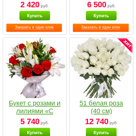
2 420
6 500
руб.
руб.
Купить
Купить
Заказать в один клик
Заказать в один клик
Букет с розами и
51 белая роза
лилиями «С
(40 см)
наилучшими
5 740
12 740
руб.
руб.
пожеланиями»
Купить
Купить