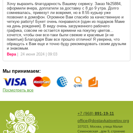
Хочу выразить благодарность Вашему сервису. Заказ №25884,
оформили вчера, доплатили за доставку с 8 до 9 утра. Долго
сомневалась, привезут ли вовремя, но в 8:55 курьер уже
позвонил в домофон. Огромное Вам спасибо за качественную и
четкую работу! Букет очень понравился (один из подарков Маме
на день рождения). В виду очень загруженного рабочего
графика, совсем не остается времени на покупку цветов...
хочется, чтобы они все-таки были свежие и красивые (и не
помятые) Благодаря Вам все прошло отлично! Я уверена, что
обращусь к Вам еще и точно буду рекомендовать своим друзьям
и знакомым.
Вера
| 24 июня 2024 | 09:03
Мы принимаем:
Посмотреть все
+7 (968)
891-19-11
office@dostavkatsvetov.org
107023
,
Москва
,
улица Малая
Семеновская , дом 9, строение