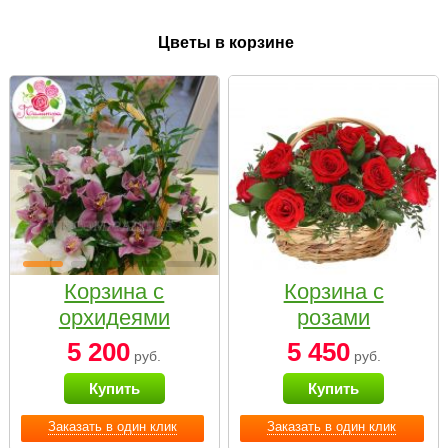
Цветы в корзине
Корзина с
Корзина с
орхидеями
розами
малая
«Красный
5 200
5 450
руб.
руб.
Париж»
Купить
Купить
Заказать в один клик
Заказать в один клик