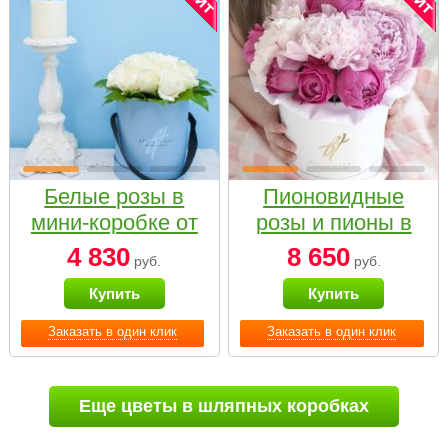
Белые розы в
Пионовидные
мини-коробке от
розы и пионы в
Bella Fiori
белой коробке
4 830
8 650
руб.
руб.
Small
Купить
Купить
Заказать в один клик
Заказать в один клик
Еще цветы в шляпных коробках