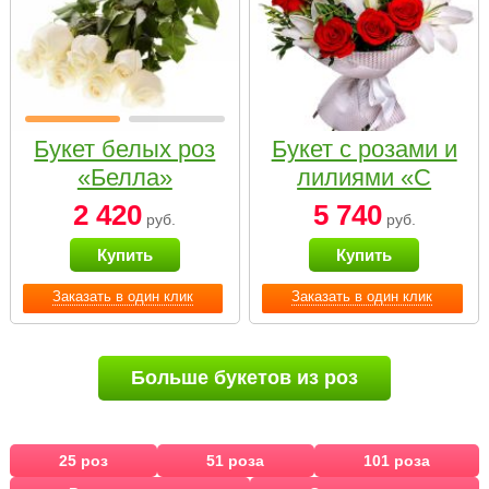
Букет белых роз
Букет с розами и
«Белла»
лилиями «С
наилучшими
2 420
5 740
руб.
руб.
пожеланиями»
Купить
Купить
Заказать в один клик
Заказать в один клик
Больше букетов из роз
25 роз
51 роза
101 роза