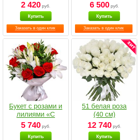
2 420
6 500
руб.
руб.
Купить
Купить
Заказать в один клик
Заказать в один клик
Букет с розами и
51 белая роза
лилиями «С
(40 см)
наилучшими
5 740
12 740
руб.
руб.
пожеланиями»
Купить
Купить