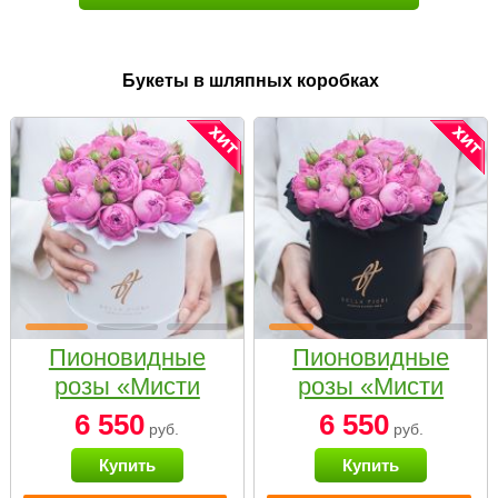
Букеты в шляпных коробках
Пионовидные
Пионовидные
розы «Мисти
розы «Мисти
бабблс» в белой
бабблс» в
6 550
6 550
руб.
руб.
коробке Small
черной коробке
Купить
Купить
Small