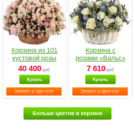
Корзина из 101
Корзина с
кустовой розы
розами «Вальс»
нежных тонов
40 400
7 610
руб.
руб.
Купить
Купить
Заказать в один клик
Заказать в один клик
Больше цветов в корзине