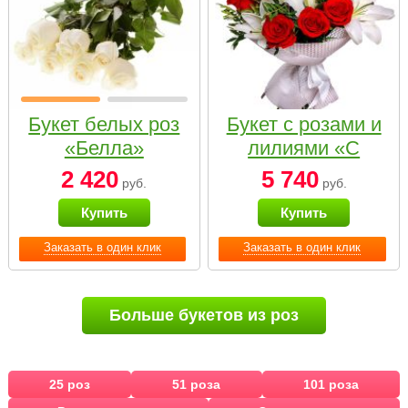
Букет белых роз
Букет с розами и
«Белла»
лилиями «С
наилучшими
2 420
5 740
руб.
руб.
пожеланиями»
Купить
Купить
Заказать в один клик
Заказать в один клик
Больше букетов из роз
25 роз
51 роза
101 роза