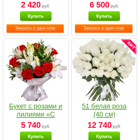
2 420
6 500
руб.
руб.
Купить
Купить
Заказать в один клик
Заказать в один клик
Букет с розами и
51 белая роза
лилиями «С
(40 см)
наилучшими
5 740
12 740
руб.
руб.
пожеланиями»
Купить
Купить