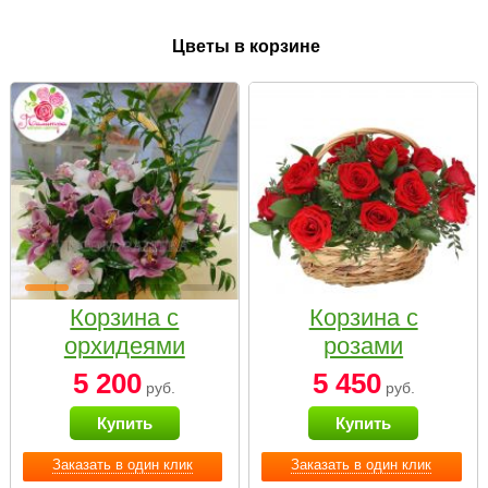
Цветы в корзине
Корзина с
Корзина с
орхидеями
розами
малая
«Красный
5 200
5 450
руб.
руб.
Париж»
Купить
Купить
Заказать в один клик
Заказать в один клик