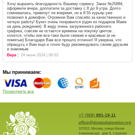
Хочу выразить благодарность Вашему сервису. Заказ №25884,
оформили вчера, доплатили за доставку с 8 до 9 утра. Долго
сомневалась, привезут ли вовремя, но в 8:55 курьер уже
позвонил в домофон. Огромное Вам спасибо за качественную и
четкую работу! Букет очень понравился (один из подарков Маме
на день рождения). В виду очень загруженного рабочего
графика, совсем не остается времени на покупку цветов...
хочется, чтобы они все-таки были свежие и красивые (и не
помятые) Благодаря Вам все прошло отлично! Я уверена, что
обращусь к Вам еще и точно буду рекомендовать своим друзьям
и знакомым.
Вера
| 24 июня 2024 | 09:03
Мы принимаем:
Посмотреть все
+7 (968)
891-19-11
office@dostavkatsvetov.org
107023
,
Москва
,
улица Малая
Семеновская , дом 9, строение