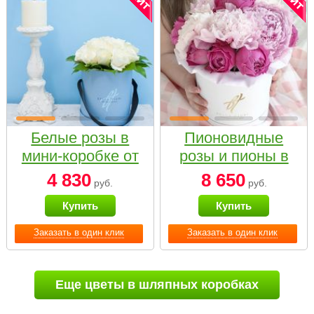
Белые розы в
Пионовидные
мини-коробке от
розы и пионы в
Bella Fiori
белой коробке
4 830
8 650
руб.
руб.
Small
Купить
Купить
Заказать в один клик
Заказать в один клик
Еще цветы в шляпных коробках