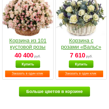
Корзина из 101
Корзина с
кустовой розы
розами «Вальс»
нежных тонов
40 400
7 610
руб.
руб.
Купить
Купить
Заказать в один клик
Заказать в один клик
Больше цветов в корзине