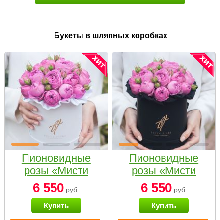
Букеты в шляпных коробках
Пионовидные
Пионовидные
розы «Мисти
розы «Мисти
бабблс» в белой
бабблс» в
6 550
6 550
руб.
руб.
коробке Small
черной коробке
Купить
Купить
Small