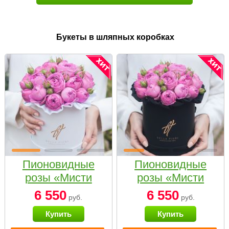
Букеты в шляпных коробках
Пионовидные
Пионовидные
розы «Мисти
розы «Мисти
бабблс» в белой
бабблс» в
6 550
6 550
руб.
руб.
коробке Small
черной коробке
Купить
Купить
Small