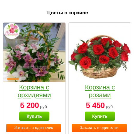
Цветы в корзине
Корзина с
Корзина с
орхидеями
розами
малая
«Красный
5 200
5 450
руб.
руб.
Париж»
Купить
Купить
Заказать в один клик
Заказать в один клик