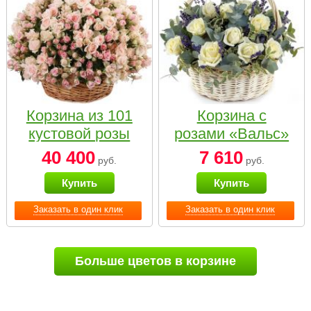
Корзина из 101
Корзина с
кустовой розы
розами «Вальс»
нежных тонов
40 400
7 610
руб.
руб.
Купить
Купить
Заказать в один клик
Заказать в один клик
Больше цветов в корзине