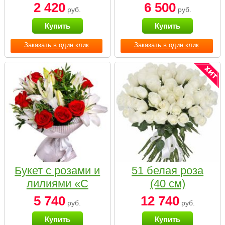
2 420
6 500
руб.
руб.
Купить
Купить
Заказать в один клик
Заказать в один клик
Букет с розами и
51 белая роза
лилиями «С
(40 см)
наилучшими
5 740
12 740
руб.
руб.
пожеланиями»
Купить
Купить