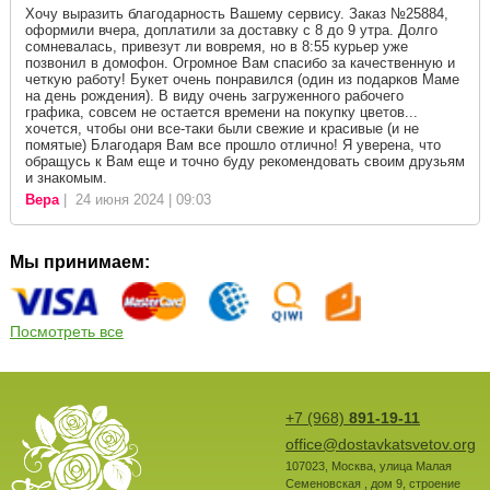
Хочу выразить благодарность Вашему сервису. Заказ №25884,
оформили вчера, доплатили за доставку с 8 до 9 утра. Долго
сомневалась, привезут ли вовремя, но в 8:55 курьер уже
позвонил в домофон. Огромное Вам спасибо за качественную и
четкую работу! Букет очень понравился (один из подарков Маме
на день рождения). В виду очень загруженного рабочего
графика, совсем не остается времени на покупку цветов...
хочется, чтобы они все-таки были свежие и красивые (и не
помятые) Благодаря Вам все прошло отлично! Я уверена, что
обращусь к Вам еще и точно буду рекомендовать своим друзьям
и знакомым.
Вера
| 24 июня 2024 | 09:03
Мы принимаем:
Посмотреть все
+7 (968)
891-19-11
office@dostavkatsvetov.org
107023
,
Москва
,
улица Малая
Семеновская , дом 9, строение