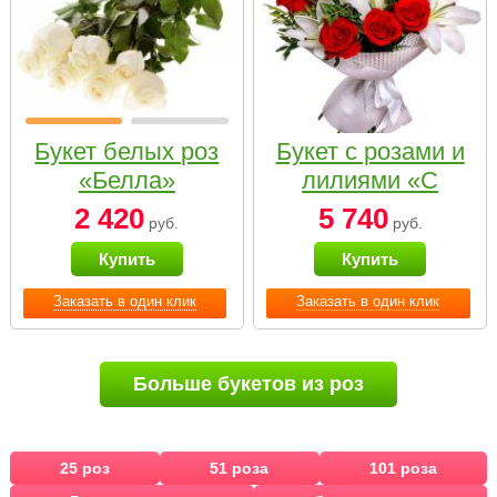
Букет белых роз
Букет с розами и
«Белла»
лилиями «С
наилучшими
2 420
5 740
руб.
руб.
пожеланиями»
Купить
Купить
Заказать в один клик
Заказать в один клик
Больше букетов из роз
25 роз
51 роза
101 роза