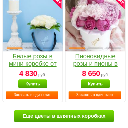
Белые розы в
Пионовидные
мини-коробке от
розы и пионы в
Bella Fiori
белой коробке
4 830
8 650
руб.
руб.
Small
Купить
Купить
Заказать в один клик
Заказать в один клик
Еще цветы в шляпных коробках