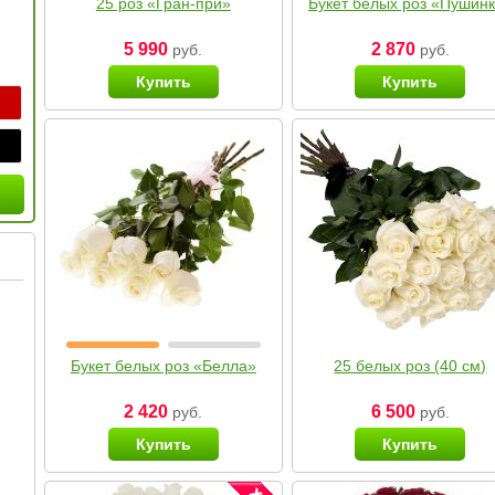
25 роз «Гран-при»
Букет белых роз «Пушин
5 990
2 870
руб.
руб.
Купить
Купить
Букет белых роз «Белла»
25 белых роз (40 см)
2 420
6 500
руб.
руб.
Купить
Купить