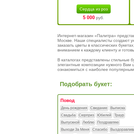
Сердца из роз
5 000
руб.
Интернет-магазин «Палитра» предста
Москве. Наши специалисты создают у
заказать цветы в классических букет
вниманием к каждому клиенту и готов
В каталогах представлены стильные бу
элегантные композиции нужного Вам ц
ознакомиться с наиболее популярным
Подобрать букет:
Повод
День рождения
Свидание
Выписка
Свадьба
Сюрприз
Юбилей
Траур
Выпускной
Люблю
Поздравляю
Выходи За Меня
Спасибо
Выздоравлив