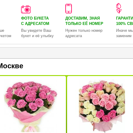
ФОТО БУКЕТА
ДОСТАВИМ, ЗНАЯ
ГАРАНТ
С АДРЕСАТОМ
ТОЛЬКО
ЕЁ НОМЕР
100% С
ше
Вы увидете Ваш
Нужен только номер
Иначе мы
укетом
букет и её улыбку
адресата
заменим 
Москве