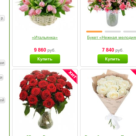
 р.
«Итальянка»
Букет «Нежная мелоди
9 860
7 840
руб.
руб.
Купить
Купить
ши
ки
ой