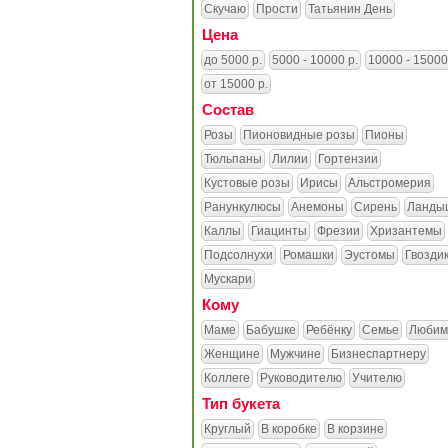
Скучаю
Прости
Татьянин День
Цена
до 5000 р.
5000 - 10000 р.
10000 - 15000
от 15000 р.
Состав
Розы
Пионовидные розы
Пионы
Тюльпаны
Лилии
Гортензии
Кустовые розы
Ирисы
Альстромерия
Ранункулюсы
Анемоны
Сирень
Ланды
Каллы
Гиацинты
Фрезии
Хризантемы
Подсолнухи
Ромашки
Эустомы
Гвозди
Мускари
Кому
Маме
Бабушке
Ребёнку
Семье
Любим
Женщине
Мужчине
Бизнеспартнеру
Коллеге
Руководителю
Учителю
Тип букета
Круглый
В коробке
В корзине