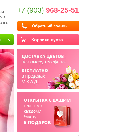
+7 (903)
968-25-51
ем
о и
очно
Обратный звонок
и
Корзина пуста