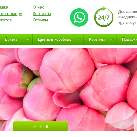
авка
О нас
Доставля
 по номеру
Контакты
ежедневн
укетов
Отзывы
круглосут
Букеты
Цветы в коробках
Корзины
Подарк