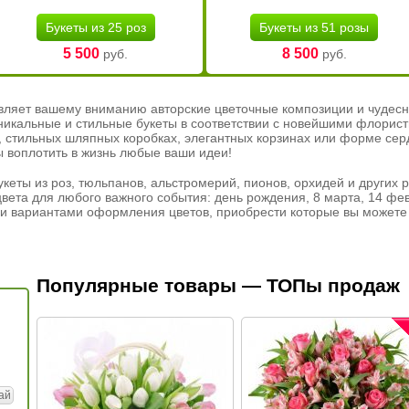
Букеты из 25 роз
Букеты из 51 розы
5 500
8 500
руб.
руб.
вляет вашему вниманию авторские цветочные композиции и чудесн
никальные и стильные букеты в соответствии с новейшими флорис
ах, стильных шляпных коробках, элегантных корзинах или форме се
ы воплотить в жизнь любые ваши идеи!
кеты из роз, тюльпанов, альстромерий, пионов, орхидей и других 
вета для любого важного события: день рождения, 8 марта, 14 фев
и вариантами оформления цветов, приобрести которые вы можете 
Популярные товары — ТОПы продаж
ай