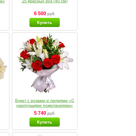
ка»
25 красных роз (40 см)
6 500
руб.
Купить
Букет с розами и лилиями «С
наилучшими пожеланиями»
5 740
руб.
Купить