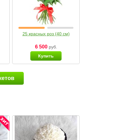
25 красных роз (40 см)
6 500
руб.
Купить
кетов