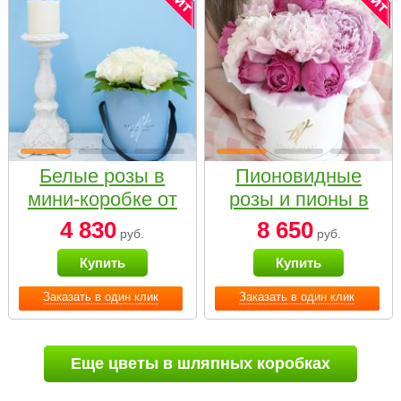
Белые розы в
Пионовидные
мини-коробке от
розы и пионы в
Bella Fiori
белой коробке
4 830
8 650
руб.
руб.
Small
Купить
Купить
Заказать в один клик
Заказать в один клик
Еще цветы в шляпных коробках