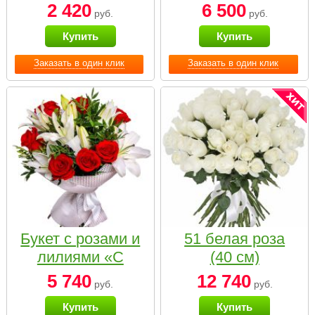
2 420
6 500
руб.
руб.
Купить
Купить
Заказать в один клик
Заказать в один клик
Букет с розами и
51 белая роза
лилиями «С
(40 см)
наилучшими
5 740
12 740
руб.
руб.
пожеланиями»
Купить
Купить