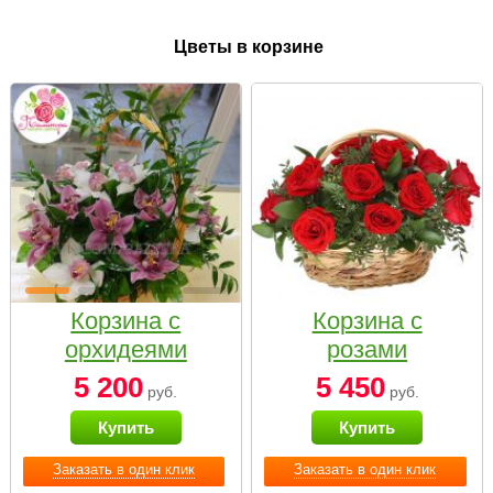
Цветы в корзине
Корзина с
Корзина с
орхидеями
розами
малая
«Красный
5 200
5 450
руб.
руб.
Париж»
Купить
Купить
Заказать в один клик
Заказать в один клик