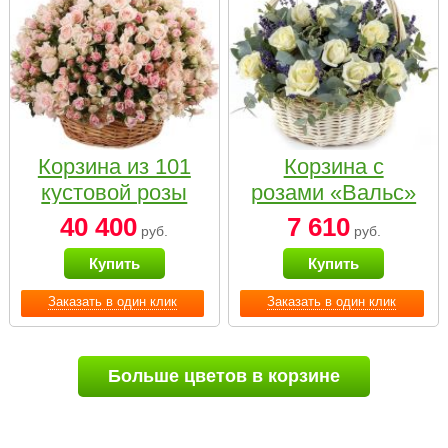
Корзина из 101
Корзина с
кустовой розы
розами «Вальс»
нежных тонов
40 400
7 610
руб.
руб.
Купить
Купить
Заказать в один клик
Заказать в один клик
Больше цветов в корзине