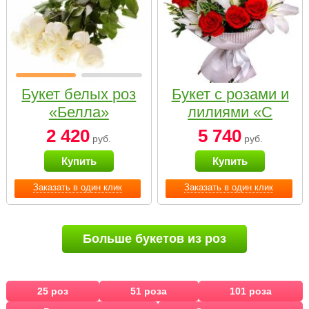
Букет белых роз
Букет с розами и
«Белла»
лилиями «С
наилучшими
2 420
5 740
руб.
руб.
пожеланиями»
Купить
Купить
Заказать в один клик
Заказать в один клик
Больше букетов из роз
25 роз
51 роза
101 роза