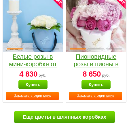
Белые розы в
Пионовидные
мини-коробке от
розы и пионы в
Bella Fiori
белой коробке
4 830
8 650
руб.
руб.
Small
Купить
Купить
Заказать в один клик
Заказать в один клик
Еще цветы в шляпных коробках