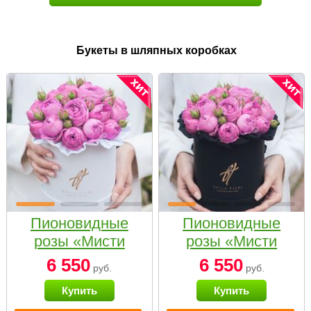
Букеты в шляпных коробках
Пионовидные
Пионовидные
розы «Мисти
розы «Мисти
бабблс» в белой
бабблс» в
6 550
6 550
руб.
руб.
коробке Small
черной коробке
Купить
Купить
Small