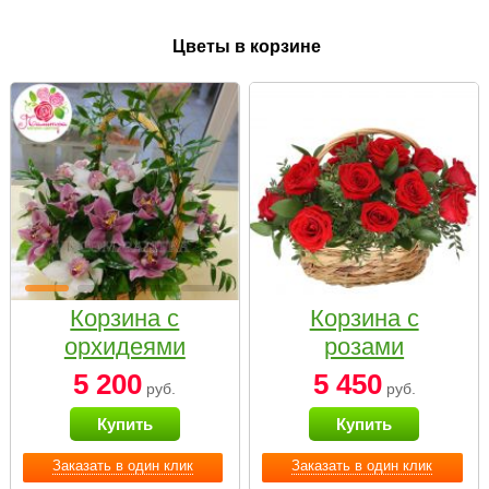
Цветы в корзине
Корзина с
Корзина с
орхидеями
розами
малая
«Красный
5 200
5 450
руб.
руб.
Париж»
Купить
Купить
Заказать в один клик
Заказать в один клик