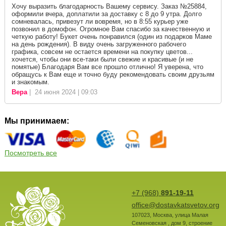
Хочу выразить благодарность Вашему сервису. Заказ №25884,
оформили вчера, доплатили за доставку с 8 до 9 утра. Долго
сомневалась, привезут ли вовремя, но в 8:55 курьер уже
позвонил в домофон. Огромное Вам спасибо за качественную и
четкую работу! Букет очень понравился (один из подарков Маме
на день рождения). В виду очень загруженного рабочего
графика, совсем не остается времени на покупку цветов...
хочется, чтобы они все-таки были свежие и красивые (и не
помятые) Благодаря Вам все прошло отлично! Я уверена, что
обращусь к Вам еще и точно буду рекомендовать своим друзьям
и знакомым.
Вера
| 24 июня 2024 | 09:03
Мы принимаем:
Посмотреть все
+7 (968)
891-19-11
office@dostavkatsvetov.org
107023
,
Москва
,
улица Малая
Семеновская , дом 9, строение