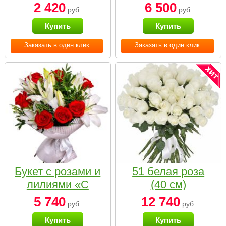
2 420
6 500
руб.
руб.
Купить
Купить
Заказать в один клик
Заказать в один клик
Букет с розами и
51 белая роза
лилиями «С
(40 см)
наилучшими
5 740
12 740
руб.
руб.
пожеланиями»
Купить
Купить