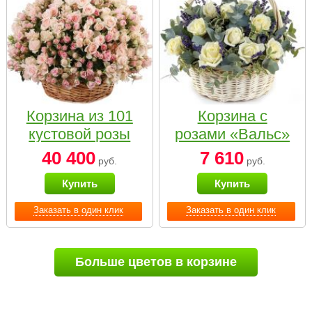
Корзина из 101
Корзина с
кустовой розы
розами «Вальс»
нежных тонов
40 400
7 610
руб.
руб.
Купить
Купить
Заказать в один клик
Заказать в один клик
Больше цветов в корзине