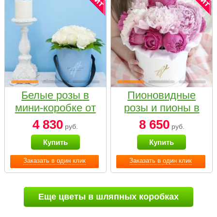
Белые розы в
Пионовидные
мини-коробке от
розы и пионы в
Bella Fiori
белой коробке
4 830
8 650
руб.
руб.
Small
Купить
Купить
Заказать в один клик
Заказать в один клик
Еще цветы в шляпных коробках