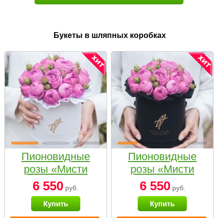
Букеты в шляпных коробках
Пионовидные
Пионовидные
розы «Мисти
розы «Мисти
бабблс» в белой
бабблс» в
6 550
6 550
руб.
руб.
коробке Small
черной коробке
Купить
Купить
Small