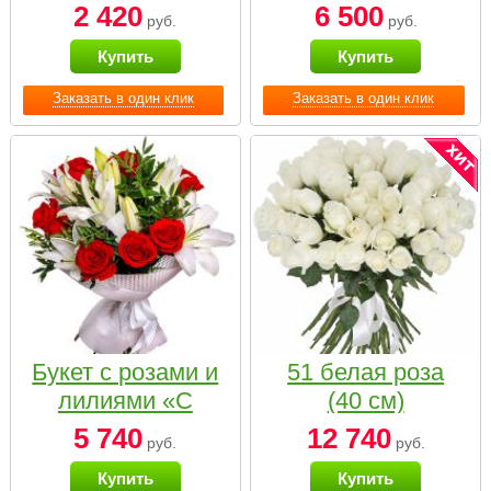
2 420
6 500
руб.
руб.
Купить
Купить
Заказать в один клик
Заказать в один клик
Букет с розами и
51 белая роза
лилиями «С
(40 см)
наилучшими
5 740
12 740
руб.
руб.
пожеланиями»
Купить
Купить