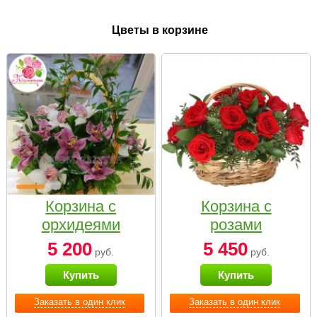
Цветы в корзине
Корзина с
Корзина с
орхидеями
розами
малая
«Красный
5 200
5 450
руб.
руб.
Париж»
Купить
Купить
Заказать в один клик
Заказать в один клик