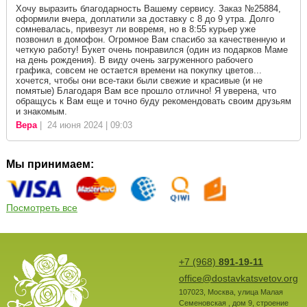
Хочу выразить благодарность Вашему сервису. Заказ №25884,
оформили вчера, доплатили за доставку с 8 до 9 утра. Долго
сомневалась, привезут ли вовремя, но в 8:55 курьер уже
позвонил в домофон. Огромное Вам спасибо за качественную и
четкую работу! Букет очень понравился (один из подарков Маме
на день рождения). В виду очень загруженного рабочего
графика, совсем не остается времени на покупку цветов...
хочется, чтобы они все-таки были свежие и красивые (и не
помятые) Благодаря Вам все прошло отлично! Я уверена, что
обращусь к Вам еще и точно буду рекомендовать своим друзьям
и знакомым.
Вера
| 24 июня 2024 | 09:03
Мы принимаем:
Посмотреть все
+7 (968)
891-19-11
office@dostavkatsvetov.org
107023
,
Москва
,
улица Малая
Семеновская , дом 9, строение