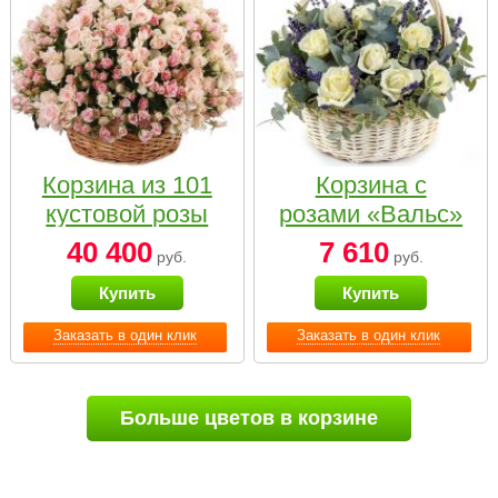
Корзина из 101
Корзина с
кустовой розы
розами «Вальс»
нежных тонов
40 400
7 610
руб.
руб.
Купить
Купить
Заказать в один клик
Заказать в один клик
Больше цветов в корзине