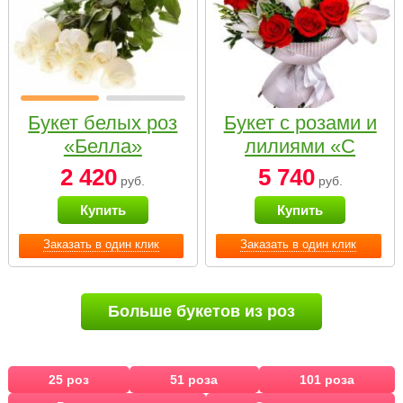
Букет белых роз
Букет с розами и
«Белла»
лилиями «С
наилучшими
2 420
5 740
руб.
руб.
пожеланиями»
Купить
Купить
Заказать в один клик
Заказать в один клик
Больше букетов из роз
25 роз
51 роза
101 роза