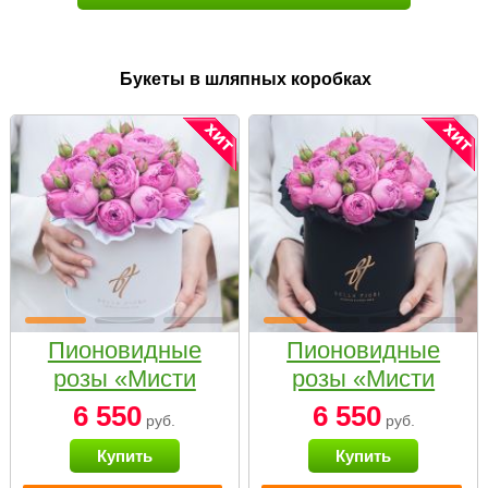
Букеты в шляпных коробках
Пионовидные
Пионовидные
розы «Мисти
розы «Мисти
бабблс» в белой
бабблс» в
6 550
6 550
руб.
руб.
коробке Small
черной коробке
Купить
Купить
Small