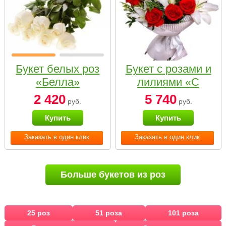
Букет белых роз
Букет с розами и
«Белла»
лилиями «С
наилучшими
2 420
5 740
руб.
руб.
пожеланиями»
Купить
Купить
Заказать в один клик
Заказать в один клик
Больше букетов из роз
25 роз
51 роза
101 роза