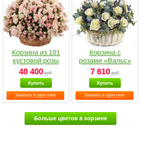
Корзина из 101
Корзина с
кустовой розы
розами «Вальс»
нежных тонов
40 400
7 610
руб.
руб.
Купить
Купить
Заказать в один клик
Заказать в один клик
Больше цветов в корзине