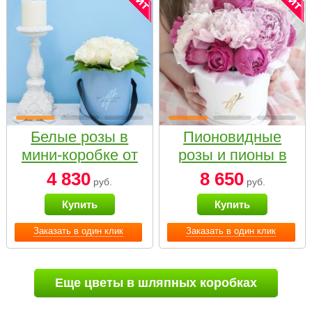
Белые розы в
Пионовидные
мини-коробке от
розы и пионы в
Bella Fiori
белой коробке
4 830
8 650
руб.
руб.
Small
Купить
Купить
Заказать в один клик
Заказать в один клик
Еще цветы в шляпных коробках