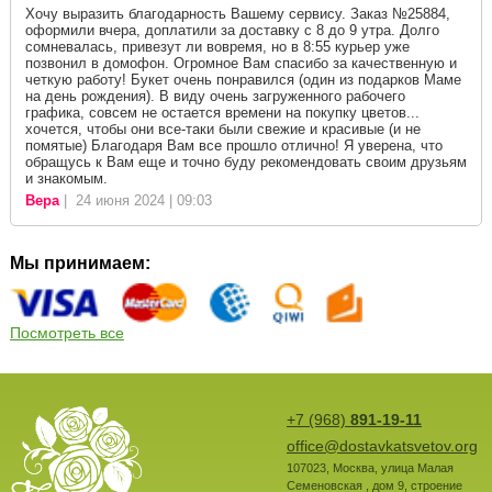
Хочу выразить благодарность Вашему сервису. Заказ №25884,
оформили вчера, доплатили за доставку с 8 до 9 утра. Долго
сомневалась, привезут ли вовремя, но в 8:55 курьер уже
позвонил в домофон. Огромное Вам спасибо за качественную и
четкую работу! Букет очень понравился (один из подарков Маме
на день рождения). В виду очень загруженного рабочего
графика, совсем не остается времени на покупку цветов...
хочется, чтобы они все-таки были свежие и красивые (и не
помятые) Благодаря Вам все прошло отлично! Я уверена, что
обращусь к Вам еще и точно буду рекомендовать своим друзьям
и знакомым.
Вера
| 24 июня 2024 | 09:03
Мы принимаем:
Посмотреть все
+7 (968)
891-19-11
office@dostavkatsvetov.org
107023
,
Москва
,
улица Малая
Семеновская , дом 9, строение