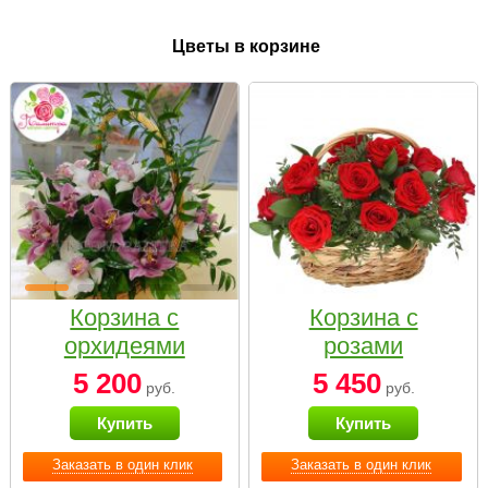
Цветы в корзине
Корзина с
Корзина с
орхидеями
розами
малая
«Красный
5 200
5 450
руб.
руб.
Париж»
Купить
Купить
Заказать в один клик
Заказать в один клик