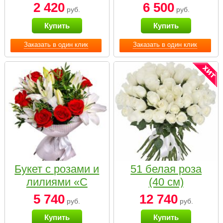
2 420
6 500
руб.
руб.
Купить
Купить
Заказать в один клик
Заказать в один клик
Букет с розами и
51 белая роза
лилиями «С
(40 см)
наилучшими
5 740
12 740
руб.
руб.
пожеланиями»
Купить
Купить