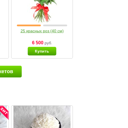
25 красных роз (40 см)
6 500
руб.
Купить
кетов