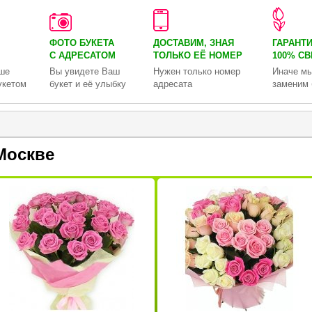
ФОТО БУКЕТА
ДОСТАВИМ, ЗНАЯ
ГАРАНТ
С АДРЕСАТОМ
ТОЛЬКО
ЕЁ НОМЕР
100% С
ше
Вы увидете Ваш
Нужен только номер
Иначе мы
укетом
букет и её улыбку
адресата
заменим 
Москве