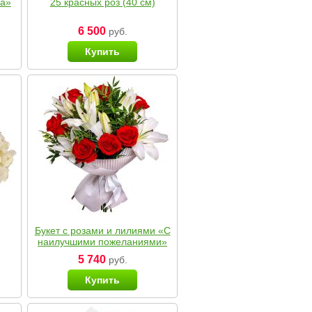
ка»
25 красных роз (40 см)
6 500
руб.
Купить
Букет с розами и лилиями «С
наилучшими пожеланиями»
5 740
руб.
Купить