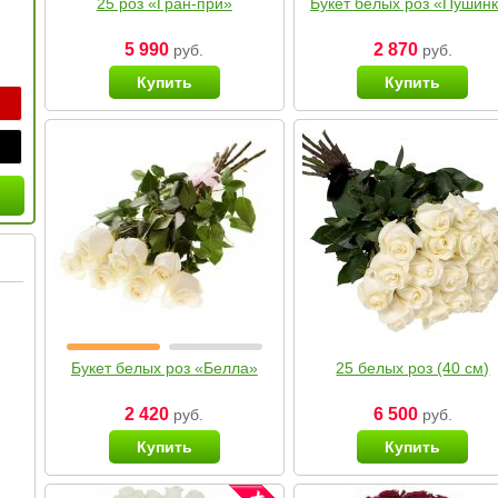
25 роз «Гран-при»
Букет белых роз «Пушин
5 990
2 870
руб.
руб.
Купить
Купить
Букет белых роз «Белла»
25 белых роз (40 см)
2 420
6 500
руб.
руб.
Купить
Купить