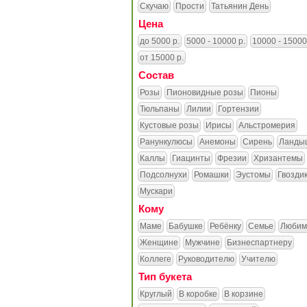
Скучаю
Прости
Татьянин День
Цена
до 5000 р.
5000 - 10000 р.
10000 - 15000
от 15000 р.
Состав
Розы
Пионовидные розы
Пионы
Тюльпаны
Лилии
Гортензии
Кустовые розы
Ирисы
Альстромерия
Ранункулюсы
Анемоны
Сирень
Ланды
Каллы
Гиацинты
Фрезии
Хризантемы
Подсолнухи
Ромашки
Эустомы
Гвозди
Мускари
Кому
Маме
Бабушке
Ребёнку
Семье
Любим
Женщине
Мужчине
Бизнеспартнеру
Коллеге
Руководителю
Учителю
Тип букета
Круглый
В коробке
В корзине