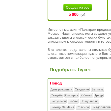
Сердца из роз
5 000
руб.
Интернет-магазин «Палитра» предста
Москве. Наши специалисты создают у
заказать цветы в классических букет
вниманием к каждому клиенту и готов
В каталогах представлены стильные бу
элегантные композиции нужного Вам ц
ознакомиться с наиболее популярным
Подобрать букет:
Повод
День рождения
Свидание
Выписка
Свадьба
Сюрприз
Юбилей
Траур
Выпускной
Люблю
Поздравляю
Выходи За Меня
Спасибо
Выздоравлив