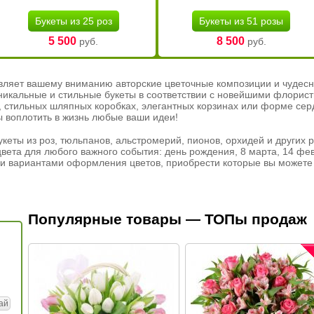
Букеты из 25 роз
Букеты из 51 розы
5 500
8 500
руб.
руб.
вляет вашему вниманию авторские цветочные композиции и чудесн
никальные и стильные букеты в соответствии с новейшими флорис
ах, стильных шляпных коробках, элегантных корзинах или форме се
ы воплотить в жизнь любые ваши идеи!
кеты из роз, тюльпанов, альстромерий, пионов, орхидей и других 
вета для любого важного события: день рождения, 8 марта, 14 фев
и вариантами оформления цветов, приобрести которые вы можете 
Популярные товары — ТОПы продаж
ай