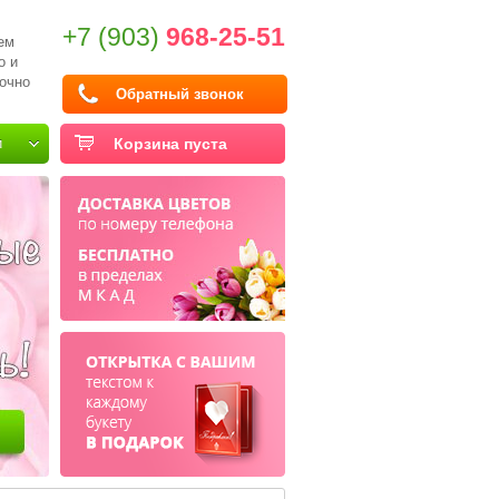
+7 (903)
968-25-51
ем
о и
очно
Обратный звонок
и
Корзина пуста