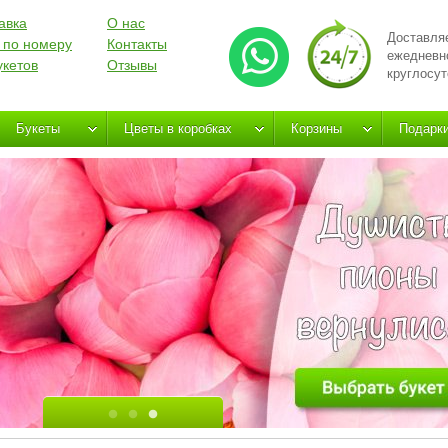
авка
О нас
Доставля
 по номеру
Контакты
ежедневн
укетов
Отзывы
круглосут
Букеты
Цветы в коробках
Корзины
Подарк