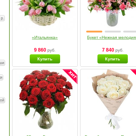
 р.
«Итальянка»
Букет «Нежная мелоди
9 860
7 840
руб.
руб.
Купить
Купить
ши
ки
ой