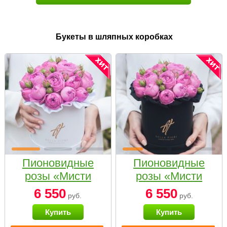
Букеты в шляпных коробках
Пионовидные
Пионовидные
розы «Мисти
розы «Мисти
бабблс» в белой
бабблс» в
6 550
6 550
руб.
руб.
коробке Small
черной коробке
Купить
Купить
Small