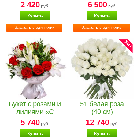
2 420
6 500
руб.
руб.
Купить
Купить
Заказать в один клик
Заказать в один клик
Букет с розами и
51 белая роза
лилиями «С
(40 см)
наилучшими
5 740
12 740
руб.
руб.
пожеланиями»
Купить
Купить