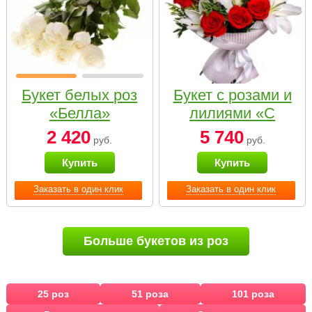
Букет белых роз
Букет с розами и
«Белла»
лилиями «С
наилучшими
2 420
5 740
руб.
руб.
пожеланиями»
Купить
Купить
Заказать в один клик
Заказать в один клик
Больше букетов из роз
25 роз
51 роза
101 роза