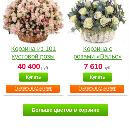
Корзина из 101
Корзина с
кустовой розы
розами «Вальс»
нежных тонов
40 400
7 610
руб.
руб.
Купить
Купить
Заказать в один клик
Заказать в один клик
Больше цветов в корзине