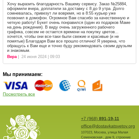
Хочу выразить благодарность Вашему сервису. Заказ №25884,
оформили вчера, доплатили за доставку с 8 до 9 утра. Долго
сомневалась, привезут ли вовремя, но в 8:55 курьер уже
позвонил в домофон. Огромное Вам спасибо за качественную и
четкую работу! Букет очень понравился (один из подарков Маме
на день рождения). В виду очень загруженного рабочего
графика, совсем не остается времени на покупку цветов...
хочется, чтобы они все-таки были свежие и красивые (и не
помятые) Благодаря Вам все прошло отлично! Я уверена, что
обращусь к Вам еще и точно буду рекомендовать своим друзьям
и знакомым.
Вера
| 24 июня 2024 | 09:03
Мы принимаем:
Посмотреть все
+7 (968)
891-19-11
office@dostavkatsvetov.org
107023
,
Москва
,
улица Малая
Семеновская , дом 9, строение