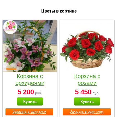
Цветы в корзине
Корзина с
Корзина с
орхидеями
розами
малая
«Красный
5 200
5 450
руб.
руб.
Париж»
Купить
Купить
Заказать в один клик
Заказать в один клик