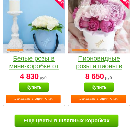
Белые розы в
Пионовидные
мини-коробке от
розы и пионы в
Bella Fiori
белой коробке
4 830
8 650
руб.
руб.
Small
Купить
Купить
Заказать в один клик
Заказать в один клик
Еще цветы в шляпных коробках