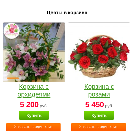
Цветы в корзине
Корзина с
Корзина с
орхидеями
розами
малая
«Красный
5 200
5 450
руб.
руб.
Париж»
Купить
Купить
Заказать в один клик
Заказать в один клик