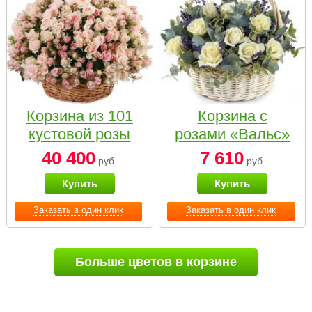
Корзина из 101
Корзина с
кустовой розы
розами «Вальс»
нежных тонов
40 400
7 610
руб.
руб.
Купить
Купить
Заказать в один клик
Заказать в один клик
Больше цветов в корзине