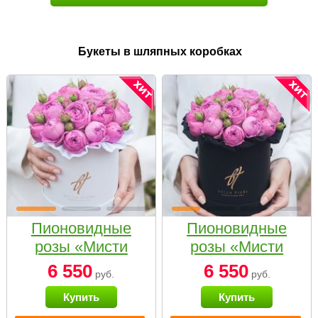
Букеты в шляпных коробках
Пионовидные
Пионовидные
розы «Мисти
розы «Мисти
бабблс» в белой
бабблс» в
6 550
6 550
руб.
руб.
коробке Small
черной коробке
Купить
Купить
Small