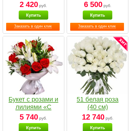
2 420
6 500
руб.
руб.
Купить
Купить
Заказать в один клик
Заказать в один клик
Букет с розами и
51 белая роза
лилиями «С
(40 см)
наилучшими
5 740
12 740
руб.
руб.
пожеланиями»
Купить
Купить