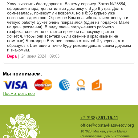
Хочу выразить благодарность Вашему сервису. Заказ №25884,
оформили вчера, доплатили за доставку с 8 до 9 утра. Долго
сомневалась, привезут ли вовремя, но в 8:55 курьер уже
позвонил в домофон. Огромное Вам спасибо за качественную и
четкую работу! Букет очень понравился (один из подарков Маме
на день рождения). В виду очень загруженного рабочего
графика, совсем не остается времени на покупку цветов...
хочется, чтобы они все-таки были свежие и красивые (и не
помятые) Благодаря Вам все прошло отлично! Я уверена, что
обращусь к Вам еще и точно буду рекомендовать своим друзьям
и знакомым.
Вера
| 24 июня 2024 | 09:03
Мы принимаем:
Посмотреть все
+7 (968)
891-19-11
office@dostavkatsvetov.org
107023
,
Москва
,
улица Малая
Семеновская , дом 9, строение