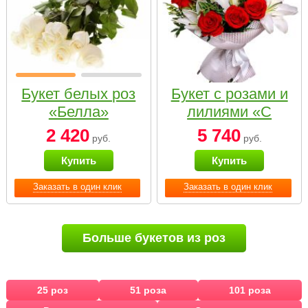
Букет белых роз
Букет с розами и
«Белла»
лилиями «С
наилучшими
2 420
5 740
руб.
руб.
пожеланиями»
Купить
Купить
Заказать в один клик
Заказать в один клик
Больше букетов из роз
25 роз
51 роза
101 роза