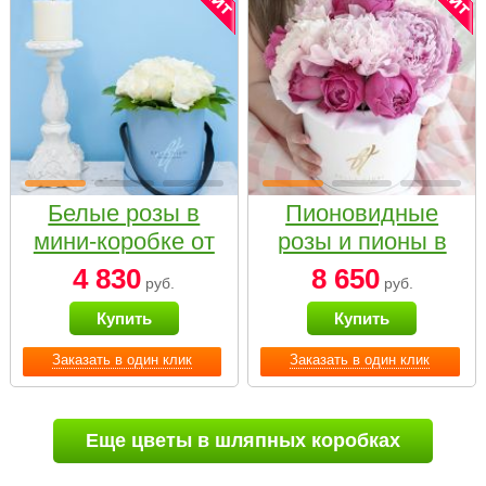
Белые розы в
Пионовидные
мини-коробке от
розы и пионы в
Bella Fiori
белой коробке
4 830
8 650
руб.
руб.
Small
Купить
Купить
Заказать в один клик
Заказать в один клик
Еще цветы в шляпных коробках