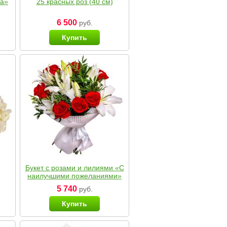
ка»
25 красных роз (40 см)
6 500
руб.
Купить
Букет с розами и лилиями «С
наилучшими пожеланиями»
5 740
руб.
Купить