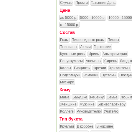
Скучаю
Прости
Татьянин День
Цена
до 5000 р.
5000 - 10000 р.
10000 - 15000
от 15000 р.
Состав
Розы
Пионовидные розы
Пионы
Тюльпаны
Лилии
Гортензии
Кустовые розы
Ирисы
Альстромерия
Ранункулюсы
Анемоны
Сирень
Ланды
Каллы
Гиацинты
Фрезии
Хризантемы
Подсолнухи
Ромашки
Эустомы
Гвозди
Мускари
Кому
Маме
Бабушке
Ребёнку
Семье
Любим
Женщине
Мужчине
Бизнеспартнеру
Коллеге
Руководителю
Учителю
Тип букета
Круглый
В коробке
В корзине