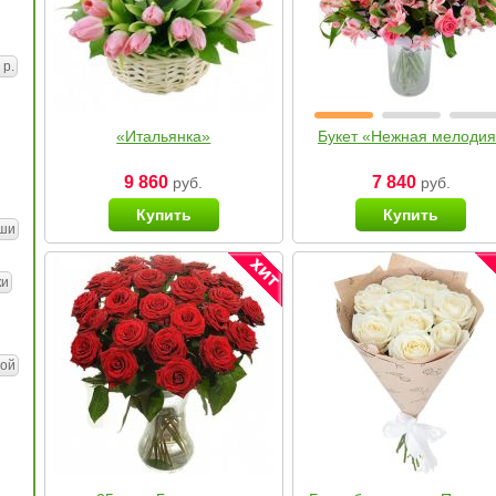
 р.
«Итальянка»
Букет «Нежная мелоди
9 860
7 840
руб.
руб.
Купить
Купить
ши
ки
ой