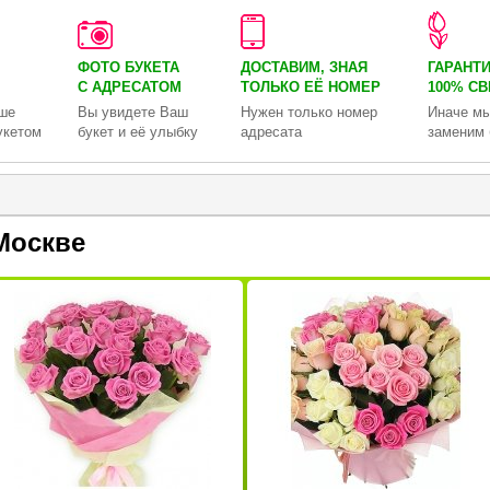
ФОТО БУКЕТА
ДОСТАВИМ, ЗНАЯ
ГАРАНТ
С АДРЕСАТОМ
ТОЛЬКО
ЕЁ НОМЕР
100% С
ше
Вы увидете Ваш
Нужен только номер
Иначе мы
укетом
букет и её улыбку
адресата
заменим 
Москве