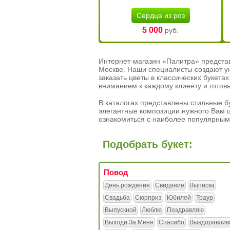
Сердца из роз
5 000
руб.
Интернет-магазин «Палитра» предста
Москве. Наши специалисты создают у
заказать цветы в классических букет
вниманием к каждому клиенту и готов
В каталогах представлены стильные бу
элегантные композиции нужного Вам ц
ознакомиться с наиболее популярным
Подобрать букет:
Повод
День рождения
Свидание
Выписка
Свадьба
Сюрприз
Юбилей
Траур
Выпускной
Люблю
Поздравляю
Выходи За Меня
Спасибо
Выздоравлив