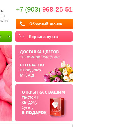
+7 (903)
968-25-51
ем
о и
очно
Обратный звонок
и
Корзина пуста