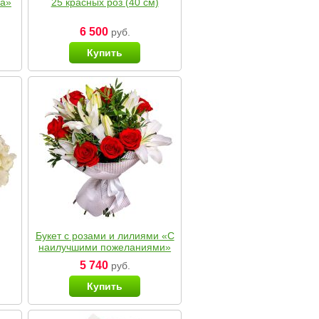
ка»
25 красных роз (40 см)
6 500
руб.
Купить
Букет с розами и лилиями «С
наилучшими пожеланиями»
5 740
руб.
Купить