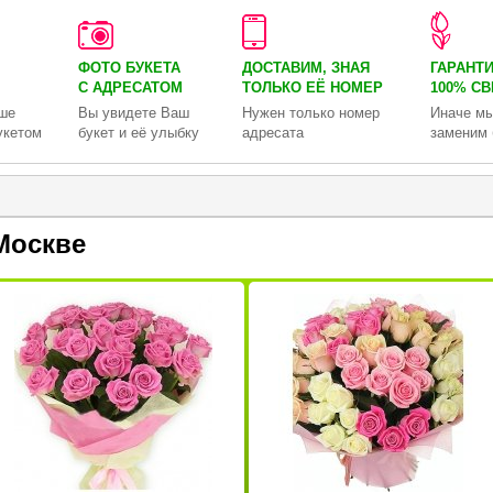
ФОТО БУКЕТА
ДОСТАВИМ, ЗНАЯ
ГАРАНТ
С АДРЕСАТОМ
ТОЛЬКО
ЕЁ НОМЕР
100% С
ше
Вы увидете Ваш
Нужен только номер
Иначе мы
укетом
букет и её улыбку
адресата
заменим 
Москве