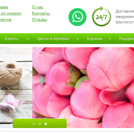
авка
О нас
Доставля
 по номеру
Контакты
ежедневн
укетов
Отзывы
круглосут
Букеты
Цветы в коробках
Корзины
Подарк