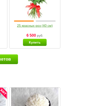
25 красных роз (40 см)
6 500
руб.
Купить
кетов