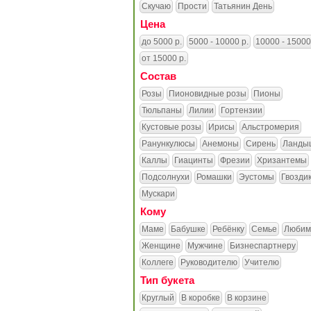
Скучаю
Прости
Татьянин День
Цена
до 5000 р.
5000 - 10000 р.
10000 - 15000
от 15000 р.
Состав
Розы
Пионовидные розы
Пионы
Тюльпаны
Лилии
Гортензии
Кустовые розы
Ирисы
Альстромерия
Ранункулюсы
Анемоны
Сирень
Ланды
Каллы
Гиацинты
Фрезии
Хризантемы
Подсолнухи
Ромашки
Эустомы
Гвозди
Мускари
Кому
Маме
Бабушке
Ребёнку
Семье
Любим
Женщине
Мужчине
Бизнеспартнеру
Коллеге
Руководителю
Учителю
Тип букета
Круглый
В коробке
В корзине