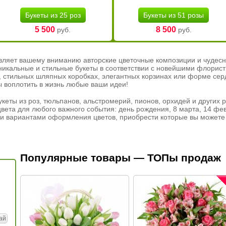
Букеты из 25 роз
Букеты из 51 розы
5 500
8 500
руб.
руб.
вляет вашему вниманию авторские цветочные композиции и чудесн
никальные и стильные букеты в соответствии с новейшими флорис
ах, стильных шляпных коробках, элегантных корзинах или форме се
ы воплотить в жизнь любые ваши идеи!
кеты из роз, тюльпанов, альстромерий, пионов, орхидей и других 
вета для любого важного события: день рождения, 8 марта, 14 фев
и вариантами оформления цветов, приобрести которые вы можете 
Популярные товары — ТОПы продаж
ай