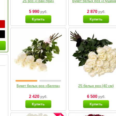
25 роз «Гран-при»
Букет белых роз «Пушин
5 990
2 870
руб.
руб.
Купить
Купить
Букет белых роз «Белла»
25 белых роз (40 см)
2 420
6 500
руб.
руб.
Купить
Купить