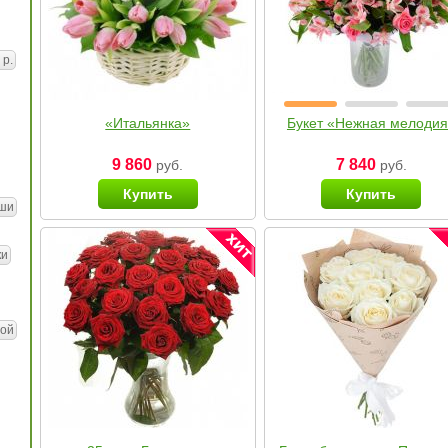
 р.
«Итальянка»
Букет «Нежная мелоди
9 860
7 840
руб.
руб.
Купить
Купить
ши
ки
ой