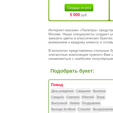
Сердца из роз
5 000
руб.
Интернет-магазин «Палитра» предста
Москве. Наши специалисты создают у
заказать цветы в классических букет
вниманием к каждому клиенту и готов
В каталогах представлены стильные бу
элегантные композиции нужного Вам ц
ознакомиться с наиболее популярным
Подобрать букет:
Повод
День рождения
Свидание
Выписка
Свадьба
Сюрприз
Юбилей
Траур
Выпускной
Люблю
Поздравляю
Выходи За Меня
Спасибо
Выздоравлив