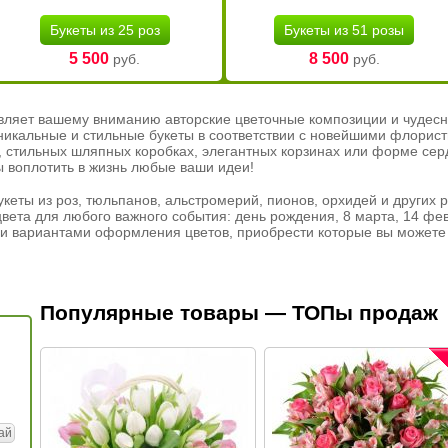
Букеты из 25 роз
Букеты из 51 розы
5 500
8 500
руб.
руб.
вляет вашему вниманию авторские цветочные композиции и чудесн
никальные и стильные букеты в соответствии с новейшими флорис
ах, стильных шляпных коробках, элегантных корзинах или форме се
ы воплотить в жизнь любые ваши идеи!
кеты из роз, тюльпанов, альстромерий, пионов, орхидей и других 
вета для любого важного события: день рождения, 8 марта, 14 фев
и вариантами оформления цветов, приобрести которые вы можете 
Популярные товары — ТОПы продаж
ай