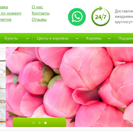
авка
О нас
Доставля
 по номеру
Контакты
ежедневн
укетов
Отзывы
круглосут
Букеты
Цветы в коробках
Корзины
Подарк