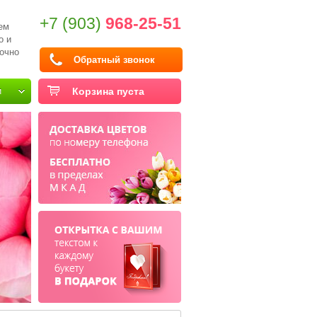
+7 (903)
968-25-51
ем
о и
очно
Обратный звонок
и
Корзина пуста