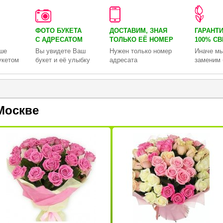
ФОТО БУКЕТА
ДОСТАВИМ, ЗНАЯ
ГАРАНТ
С АДРЕСАТОМ
ТОЛЬКО
ЕЁ НОМЕР
100% С
ше
Вы увидете Ваш
Нужен только номер
Иначе мы
укетом
букет и её улыбку
адресата
заменим 
Москве