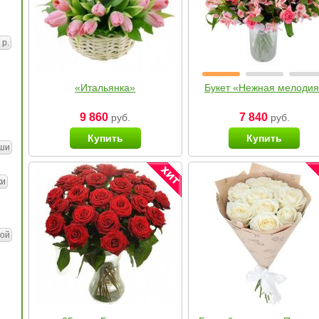
 р.
«Итальянка»
Букет «Нежная мелоди
9 860
7 840
руб.
руб.
Купить
Купить
ши
ки
ой