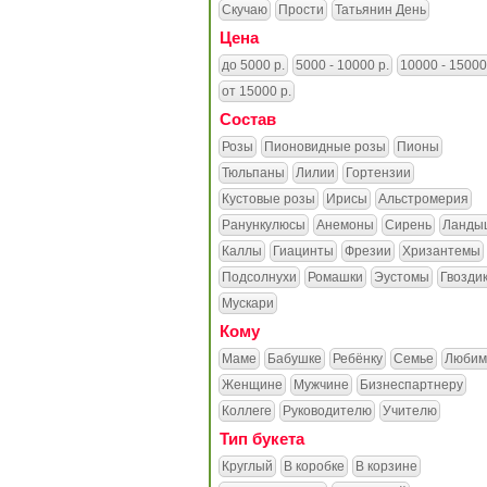
Скучаю
Прости
Татьянин День
Цена
до 5000 р.
5000 - 10000 р.
10000 - 15000
от 15000 р.
Состав
Розы
Пионовидные розы
Пионы
Тюльпаны
Лилии
Гортензии
Кустовые розы
Ирисы
Альстромерия
Ранункулюсы
Анемоны
Сирень
Ланды
Каллы
Гиацинты
Фрезии
Хризантемы
Подсолнухи
Ромашки
Эустомы
Гвозди
Мускари
Кому
Маме
Бабушке
Ребёнку
Семье
Любим
Женщине
Мужчине
Бизнеспартнеру
Коллеге
Руководителю
Учителю
Тип букета
Круглый
В коробке
В корзине