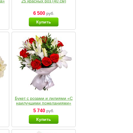
ка»
25 красных роз (40 см)
6 500
руб.
Купить
Букет с розами и лилиями «С
наилучшими пожеланиями»
5 740
руб.
Купить