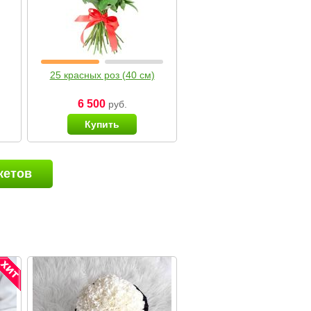
25 красных роз (40 см)
6 500
руб.
Купить
кетов