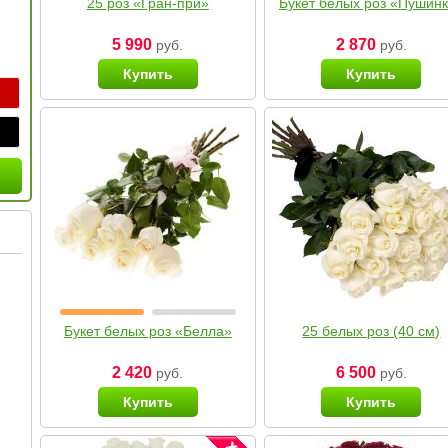
25 роз «Гран-при»
Букет белых роз «Пушин
5 990
2 870
руб.
руб.
Купить
Купить
Букет белых роз «Белла»
25 белых роз (40 см)
2 420
6 500
руб.
руб.
Купить
Купить