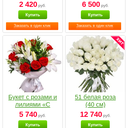
2 420
6 500
руб.
руб.
Купить
Купить
Заказать в один клик
Заказать в один клик
Букет с розами и
51 белая роза
лилиями «С
(40 см)
наилучшими
5 740
12 740
руб.
руб.
пожеланиями»
Купить
Купить