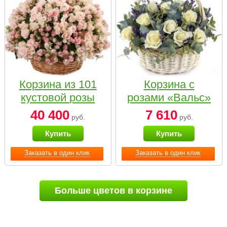
Корзина из 101
Корзина с
кустовой розы
розами «Вальс»
нежных тонов
40 400
7 610
руб.
руб.
Купить
Купить
Заказать в один клик
Заказать в один клик
Больше цветов в корзине