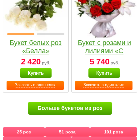
Букет белых роз
Букет с розами и
«Белла»
лилиями «С
наилучшими
2 420
5 740
руб.
руб.
пожеланиями»
Купить
Купить
Заказать в один клик
Заказать в один клик
Больше букетов из роз
25 роз
51 роза
101 роза