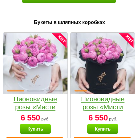
Букеты в шляпных коробках
Пионовидные
Пионовидные
розы «Мисти
розы «Мисти
бабблс» в белой
бабблс» в
6 550
6 550
руб.
руб.
коробке Small
черной коробке
Купить
Купить
Small