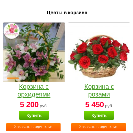
Цветы в корзине
Корзина с
Корзина с
орхидеями
розами
малая
«Красный
5 200
5 450
руб.
руб.
Париж»
Купить
Купить
Заказать в один клик
Заказать в один клик