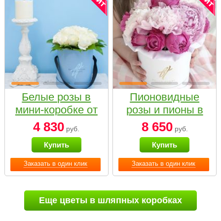
Белые розы в
Пионовидные
мини-коробке от
розы и пионы в
Bella Fiori
белой коробке
4 830
8 650
руб.
руб.
Small
Купить
Купить
Заказать в один клик
Заказать в один клик
Еще цветы в шляпных коробках