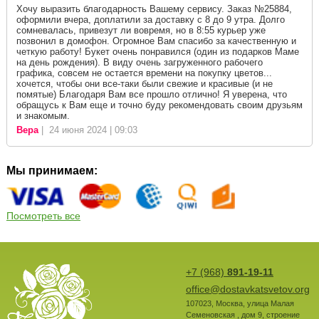
Хочу выразить благодарность Вашему сервису. Заказ №25884,
оформили вчера, доплатили за доставку с 8 до 9 утра. Долго
сомневалась, привезут ли вовремя, но в 8:55 курьер уже
позвонил в домофон. Огромное Вам спасибо за качественную и
четкую работу! Букет очень понравился (один из подарков Маме
на день рождения). В виду очень загруженного рабочего
графика, совсем не остается времени на покупку цветов...
хочется, чтобы они все-таки были свежие и красивые (и не
помятые) Благодаря Вам все прошло отлично! Я уверена, что
обращусь к Вам еще и точно буду рекомендовать своим друзьям
и знакомым.
Вера
| 24 июня 2024 | 09:03
Мы принимаем:
Посмотреть все
+7 (968)
891-19-11
office@dostavkatsvetov.org
107023
,
Москва
,
улица Малая
Семеновская , дом 9, строение