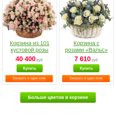
Корзина из 101
Корзина с
кустовой розы
розами «Вальс»
нежных тонов
40 400
7 610
руб.
руб.
Купить
Купить
Заказать в один клик
Заказать в один клик
Больше цветов в корзине