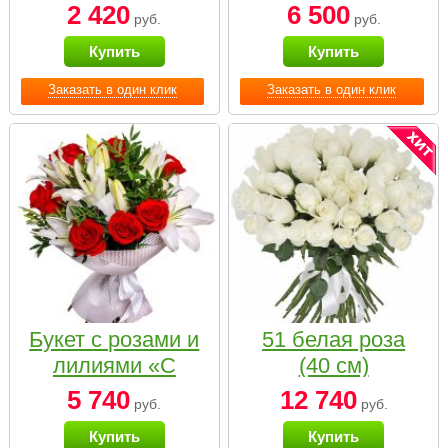
2 420
6 500
руб.
руб.
Купить
Купить
Заказать в один клик
Заказать в один клик
Букет с розами и
51 белая роза
лилиями «С
(40 см)
наилучшими
5 740
12 740
руб.
руб.
пожеланиями»
Купить
Купить