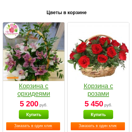
Цветы в корзине
Корзина с
Корзина с
орхидеями
розами
малая
«Красный
5 200
5 450
руб.
руб.
Париж»
Купить
Купить
Заказать в один клик
Заказать в один клик