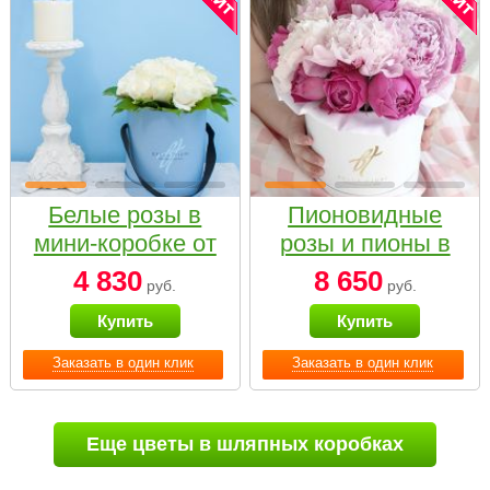
Белые розы в
Пионовидные
мини-коробке от
розы и пионы в
Bella Fiori
белой коробке
4 830
8 650
руб.
руб.
Small
Купить
Купить
Заказать в один клик
Заказать в один клик
Еще цветы в шляпных коробках