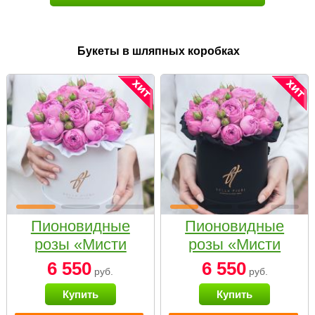
Букеты в шляпных коробках
Пионовидные
Пионовидные
розы «Мисти
розы «Мисти
бабблс» в белой
бабблс» в
6 550
6 550
руб.
руб.
коробке Small
черной коробке
Купить
Купить
Small