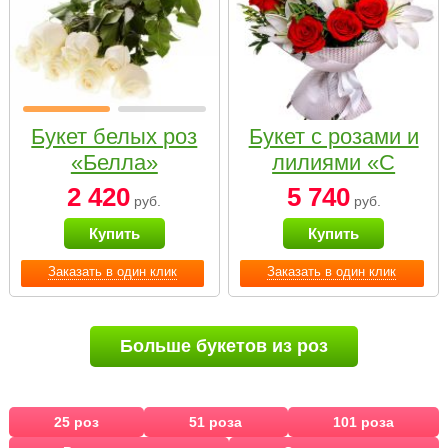
Букет белых роз
Букет с розами и
«Белла»
лилиями «С
наилучшими
2 420
5 740
руб.
руб.
пожеланиями»
Купить
Купить
Заказать в один клик
Заказать в один клик
Больше букетов из роз
25 роз
51 роза
101 роза