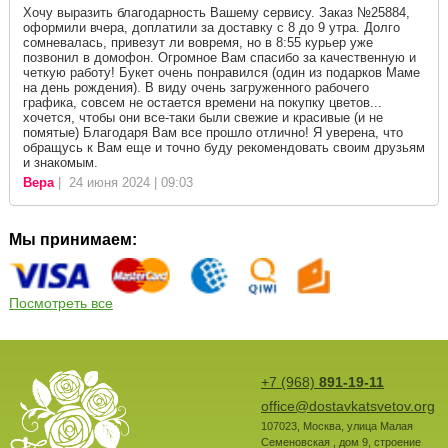
Хочу выразить благодарность Вашему сервису. Заказ №25884,
оформили вчера, доплатили за доставку с 8 до 9 утра. Долго
сомневалась, привезут ли вовремя, но в 8:55 курьер уже
позвонил в домофон. Огромное Вам спасибо за качественную и
четкую работу! Букет очень понравился (один из подарков Маме
на день рождения). В виду очень загруженного рабочего
графика, совсем не остается времени на покупку цветов...
хочется, чтобы они все-таки были свежие и красивые (и не
помятые) Благодаря Вам все прошло отлично! Я уверена, что
обращусь к Вам еще и точно буду рекомендовать своим друзьям
и знакомым.
Вера
| 24 июня 2024 | 09:03
Мы принимаем:
Посмотреть все
+7 (968)
891-19-11
office@dostavkatsvetov.org
107023
,
Москва
,
улица Малая
Семеновская , дом 9, строение