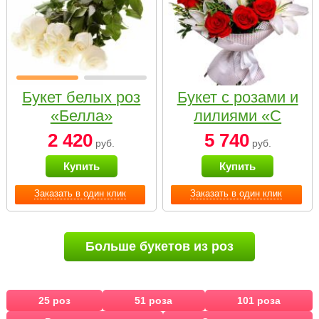
Букет белых роз
Букет с розами и
«Белла»
лилиями «С
наилучшими
2 420
5 740
руб.
руб.
пожеланиями»
Купить
Купить
Заказать в один клик
Заказать в один клик
Больше букетов из роз
25 роз
51 роза
101 роза