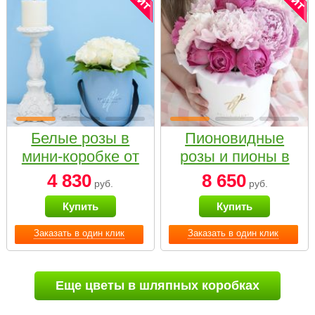
Белые розы в
Пионовидные
мини-коробке от
розы и пионы в
Bella Fiori
белой коробке
4 830
8 650
руб.
руб.
Small
Купить
Купить
Заказать в один клик
Заказать в один клик
Еще цветы в шляпных коробках