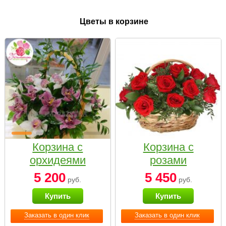
Цветы в корзине
Корзина с
Корзина с
орхидеями
розами
малая
«Красный
5 200
5 450
руб.
руб.
Париж»
Купить
Купить
Заказать в один клик
Заказать в один клик