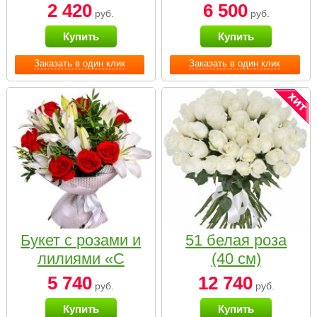
2 420
6 500
руб.
руб.
Купить
Купить
Заказать в один клик
Заказать в один клик
Букет с розами и
51 белая роза
лилиями «С
(40 см)
наилучшими
5 740
12 740
руб.
руб.
пожеланиями»
Купить
Купить