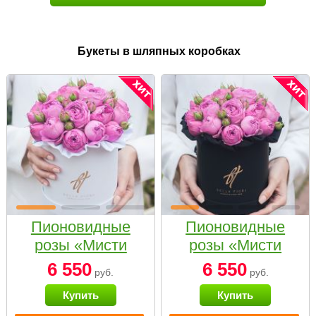
Букеты в шляпных коробках
Пионовидные
Пионовидные
розы «Мисти
розы «Мисти
бабблс» в белой
бабблс» в
6 550
6 550
руб.
руб.
коробке Small
черной коробке
Купить
Купить
Small