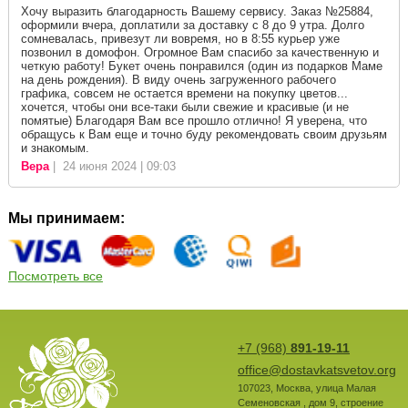
Хочу выразить благодарность Вашему сервису. Заказ №25884,
оформили вчера, доплатили за доставку с 8 до 9 утра. Долго
сомневалась, привезут ли вовремя, но в 8:55 курьер уже
позвонил в домофон. Огромное Вам спасибо за качественную и
четкую работу! Букет очень понравился (один из подарков Маме
на день рождения). В виду очень загруженного рабочего
графика, совсем не остается времени на покупку цветов...
хочется, чтобы они все-таки были свежие и красивые (и не
помятые) Благодаря Вам все прошло отлично! Я уверена, что
обращусь к Вам еще и точно буду рекомендовать своим друзьям
и знакомым.
Вера
| 24 июня 2024 | 09:03
Мы принимаем:
Посмотреть все
+7 (968)
891-19-11
office@dostavkatsvetov.org
107023
,
Москва
,
улица Малая
Семеновская , дом 9, строение