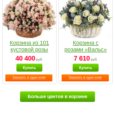
Корзина из 101
Корзина с
кустовой розы
розами «Вальс»
нежных тонов
40 400
7 610
руб.
руб.
Купить
Купить
Заказать в один клик
Заказать в один клик
Больше цветов в корзине