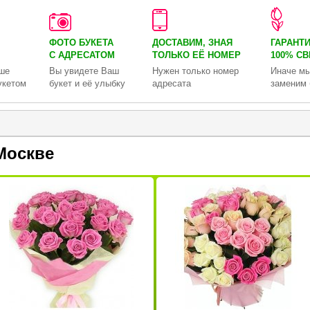
ФОТО БУКЕТА
ДОСТАВИМ, ЗНАЯ
ГАРАНТ
С АДРЕСАТОМ
ТОЛЬКО
ЕЁ НОМЕР
100% С
ше
Вы увидете Ваш
Нужен только номер
Иначе мы
укетом
букет и её улыбку
адресата
заменим 
Москве