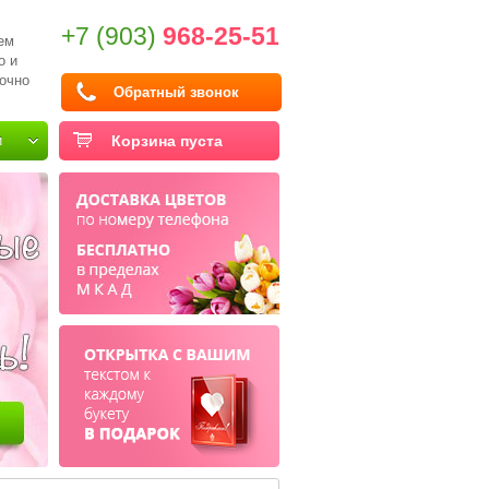
+7 (903)
968-25-51
ем
о и
очно
Обратный звонок
и
Корзина пуста