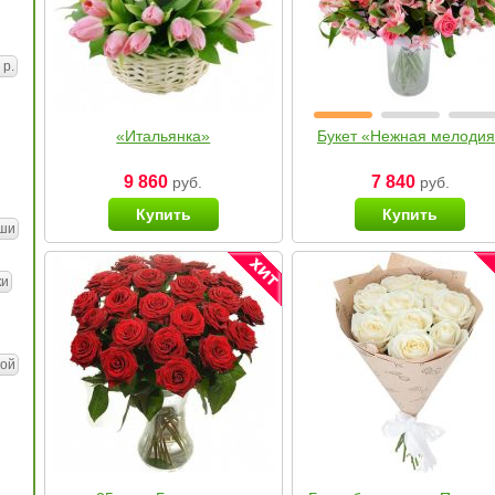
 р.
«Итальянка»
Букет «Нежная мелоди
9 860
7 840
руб.
руб.
Купить
Купить
ши
ки
ой