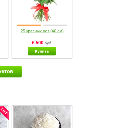
25 красных роз (40 см)
6 500
руб.
Купить
кетов