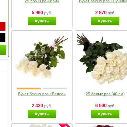
25 роз «Гран-при»
Букет белых роз «Пушин
5 990
2 870
руб.
руб.
Купить
Купить
Букет белых роз «Белла»
25 белых роз (40 см)
2 420
6 500
руб.
руб.
Купить
Купить