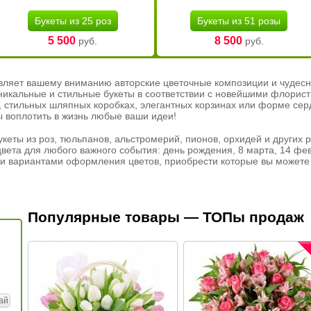
Букеты из 25 роз
Букеты из 51 розы
5 500
8 500
руб.
руб.
вляет вашему вниманию авторские цветочные композиции и чудесн
никальные и стильные букеты в соответствии с новейшими флорис
ах, стильных шляпных коробках, элегантных корзинах или форме се
ы воплотить в жизнь любые ваши идеи!
кеты из роз, тюльпанов, альстромерий, пионов, орхидей и других 
вета для любого важного события: день рождения, 8 марта, 14 фев
и вариантами оформления цветов, приобрести которые вы можете 
Популярные товары — ТОПы продаж
ай