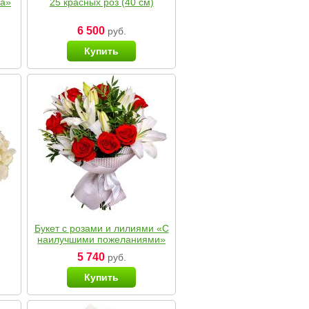
ка»
25 красных роз (40 см)
6 500
руб.
Купить
Букет с розами и лилиями «С
наилучшими пожеланиями»
5 740
руб.
Купить