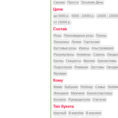
Скучаю
Прости
Татьянин День
Цена
до 5000 р.
5000 - 10000 р.
10000 - 15000
от 15000 р.
Состав
Розы
Пионовидные розы
Пионы
Тюльпаны
Лилии
Гортензии
Кустовые розы
Ирисы
Альстромерия
Ранункулюсы
Анемоны
Сирень
Ланды
Каллы
Гиацинты
Фрезии
Хризантемы
Подсолнухи
Ромашки
Эустомы
Гвозди
Мускари
Кому
Маме
Бабушке
Ребёнку
Семье
Любим
Женщине
Мужчине
Бизнеспартнеру
Коллеге
Руководителю
Учителю
Тип букета
Круглый
В коробке
В корзине