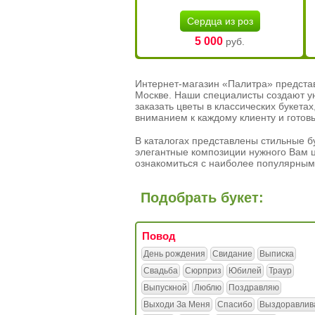
Сердца из роз
5 000
руб.
Интернет-магазин «Палитра» предста
Москве. Наши специалисты создают у
заказать цветы в классических букет
вниманием к каждому клиенту и готов
В каталогах представлены стильные бу
элегантные композиции нужного Вам ц
ознакомиться с наиболее популярным
Подобрать букет:
Повод
День рождения
Свидание
Выписка
Свадьба
Сюрприз
Юбилей
Траур
Выпускной
Люблю
Поздравляю
Выходи За Меня
Спасибо
Выздоравлив