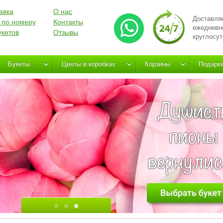
авка
О нас
Доставля
 по номеру
Контакты
ежедневн
укетов
Отзывы
круглосут
Букеты
Цветы в коробках
Корзины
Подарк