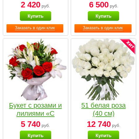
2 420
6 500
руб.
руб.
Купить
Купить
Заказать в один клик
Заказать в один клик
Букет с розами и
51 белая роза
лилиями «С
(40 см)
наилучшими
5 740
12 740
руб.
руб.
пожеланиями»
Купить
Купить