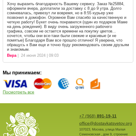
Хочу выразить благодарность Вашему сервису. Заказ №25884,
оформили вчера, доплатили за доставку с 8 до 9 утра. Долго
сомневалась, привезут ли вовремя, но в 8:55 курьер уже
позвонил в домофон. Огромное Вам спасибо за качественную и
четкую работу! Букет очень понравился (один из подарков Маме
на день рождения). В виду очень загруженного рабочего
графика, совсем не остается времени на покупку цветов...
хочется, чтобы они все-таки были свежие и красивые (и не
помятые) Благодаря Вам все прошло отлично! Я уверена, что
обращусь к Вам еще и точно буду рекомендовать своим друзьям
и знакомым.
Вера
| 24 июня 2024 | 09:03
Мы принимаем:
Посмотреть все
+7 (968)
891-19-11
office@dostavkatsvetov.org
107023
,
Москва
,
улица Малая
Семеновская , дом 9, строение