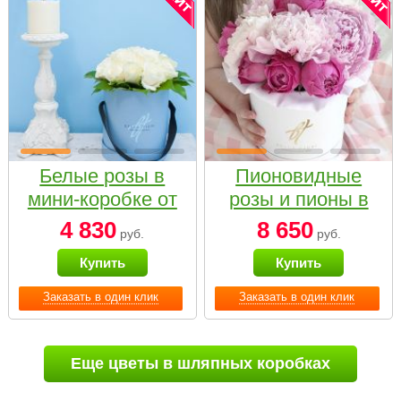
Белые розы в
Пионовидные
мини-коробке от
розы и пионы в
Bella Fiori
белой коробке
4 830
8 650
руб.
руб.
Small
Купить
Купить
Заказать в один клик
Заказать в один клик
Еще цветы в шляпных коробках