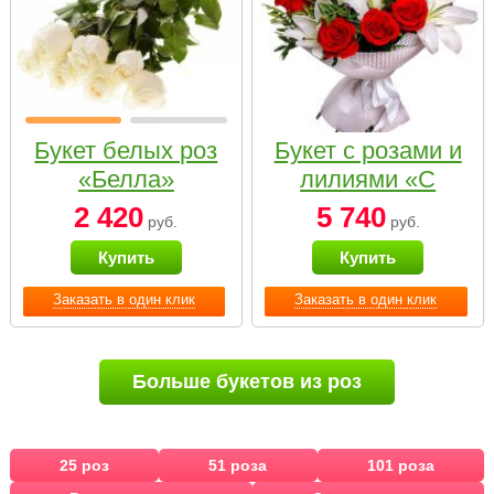
Букет белых роз
Букет с розами и
«Белла»
лилиями «С
наилучшими
2 420
5 740
руб.
руб.
пожеланиями»
Купить
Купить
Заказать в один клик
Заказать в один клик
Больше букетов из роз
25 роз
51 роза
101 роза