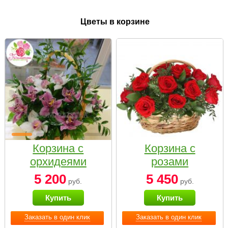
Цветы в корзине
Корзина с
Корзина с
орхидеями
розами
малая
«Красный
5 200
5 450
руб.
руб.
Париж»
Купить
Купить
Заказать в один клик
Заказать в один клик