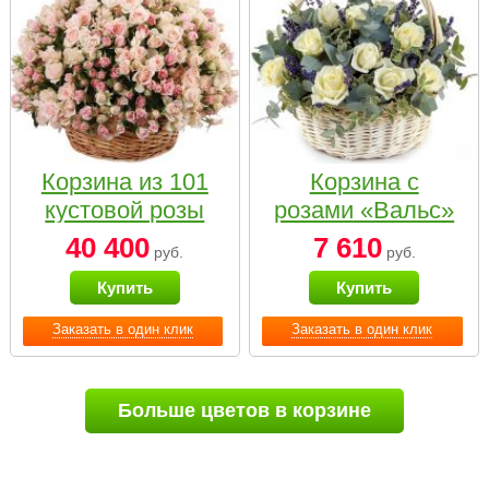
Корзина из 101
Корзина с
кустовой розы
розами «Вальс»
нежных тонов
40 400
7 610
руб.
руб.
Купить
Купить
Заказать в один клик
Заказать в один клик
Больше цветов в корзине