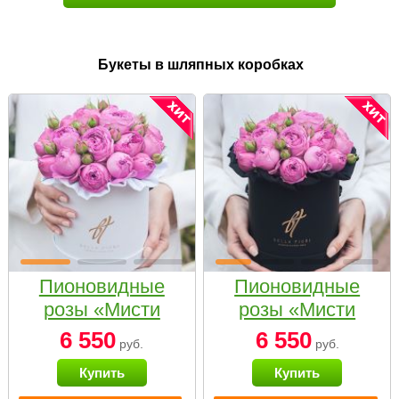
Букеты в шляпных коробках
Пионовидные
Пионовидные
розы «Мисти
розы «Мисти
бабблс» в белой
бабблс» в
6 550
6 550
руб.
руб.
коробке Small
черной коробке
Купить
Купить
Small