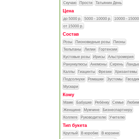
Скучаю
Прости
Татьянин День
Цена
до 5000 р.
5000 - 10000 р.
10000 - 15000
от 15000 р.
Состав
Розы
Пионовидные розы
Пионы
Тюльпаны
Лилии
Гортензии
Кустовые розы
Ирисы
Альстромерия
Ранункулюсы
Анемоны
Сирень
Ланды
Каллы
Гиацинты
Фрезии
Хризантемы
Подсолнухи
Ромашки
Эустомы
Гвозди
Мускари
Кому
Маме
Бабушке
Ребёнку
Семье
Любим
Женщине
Мужчине
Бизнеспартнеру
Коллеге
Руководителю
Учителю
Тип букета
Круглый
В коробке
В корзине