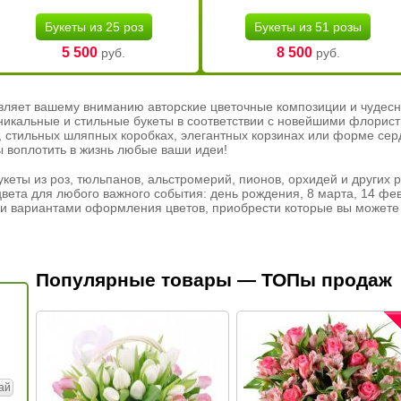
Букеты из 25 роз
Букеты из 51 розы
5 500
8 500
руб.
руб.
вляет вашему вниманию авторские цветочные композиции и чудесн
никальные и стильные букеты в соответствии с новейшими флорис
ах, стильных шляпных коробках, элегантных корзинах или форме се
ы воплотить в жизнь любые ваши идеи!
кеты из роз, тюльпанов, альстромерий, пионов, орхидей и других 
вета для любого важного события: день рождения, 8 марта, 14 фев
и вариантами оформления цветов, приобрести которые вы можете 
Популярные товары — ТОПы продаж
ай