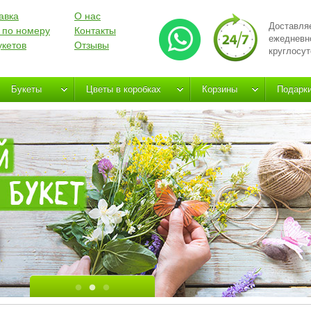
авка
О нас
Доставля
 по номеру
Контакты
ежедневн
укетов
Отзывы
круглосут
Букеты
Цветы в коробках
Корзины
Подарк