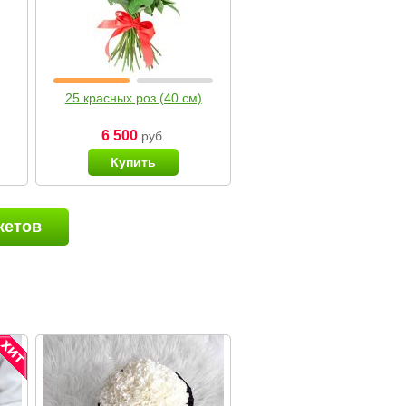
25 красных роз (40 см)
6 500
руб.
Купить
кетов