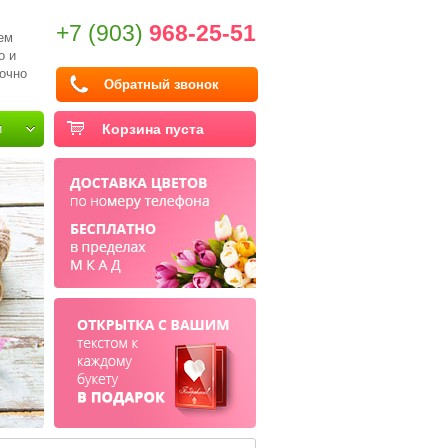
+7 (903)
968-25-51
ем
о и
очно
Обратный звонок
и
Корзина пуста