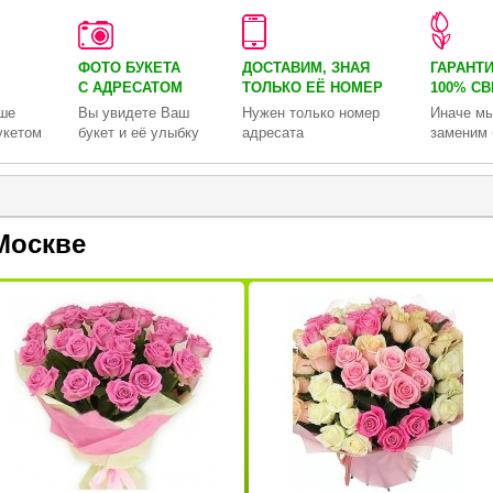
ФОТО БУКЕТА
ДОСТАВИМ, ЗНАЯ
ГАРАНТ
С АДРЕСАТОМ
ТОЛЬКО
ЕЁ НОМЕР
100% С
ше
Вы увидете Ваш
Нужен только номер
Иначе мы
укетом
букет и её улыбку
адресата
заменим 
Москве