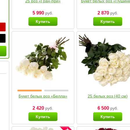
25 роз «Гран-при»
Букет белых роз «Пушин
5 990
2 870
руб.
руб.
Купить
Купить
Букет белых роз «Белла»
25 белых роз (40 см)
2 420
6 500
руб.
руб.
Купить
Купить