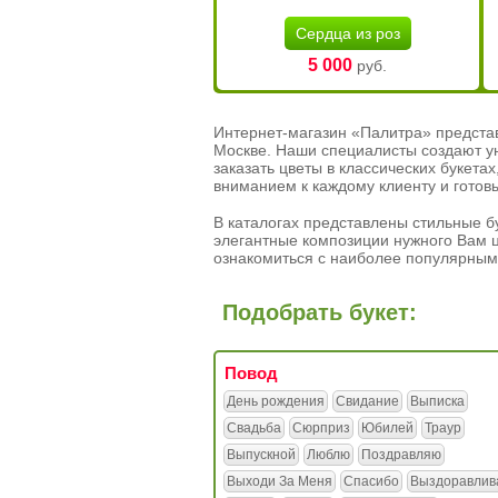
Сердца из роз
5 000
руб.
Интернет-магазин «Палитра» предста
Москве. Наши специалисты создают у
заказать цветы в классических букет
вниманием к каждому клиенту и готов
В каталогах представлены стильные бу
элегантные композиции нужного Вам ц
ознакомиться с наиболее популярным
Подобрать букет:
Повод
День рождения
Свидание
Выписка
Свадьба
Сюрприз
Юбилей
Траур
Выпускной
Люблю
Поздравляю
Выходи За Меня
Спасибо
Выздоравлив