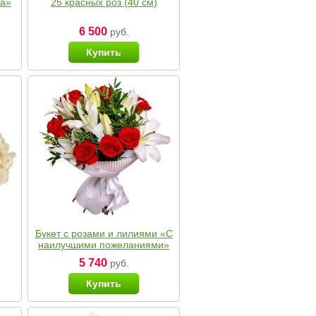
ка»
25 красных роз (40 см)
6 500
руб.
Купить
Букет с розами и лилиями «С
наилучшими пожеланиями»
5 740
руб.
Купить