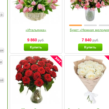
 р.
«Итальянка»
Букет «Нежная мелоди
9 860
7 840
руб.
руб.
Купить
Купить
ши
ки
ой