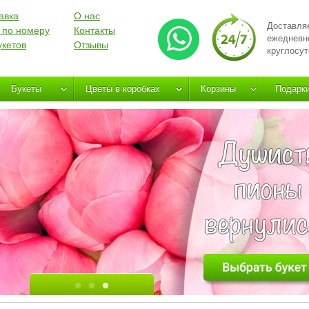
авка
О нас
Доставля
 по номеру
Контакты
ежедневн
укетов
Отзывы
круглосут
Букеты
Цветы в коробках
Корзины
Подарк