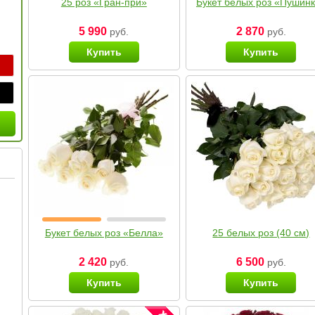
25 роз «Гран-при»
Букет белых роз «Пушин
5 990
2 870
руб.
руб.
Купить
Купить
Букет белых роз «Белла»
25 белых роз (40 см)
2 420
6 500
руб.
руб.
Купить
Купить