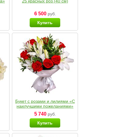
ка»
25 красных роз (40 см)
6 500
руб.
Купить
Букет с розами и лилиями «С
наилучшими пожеланиями»
5 740
руб.
Купить