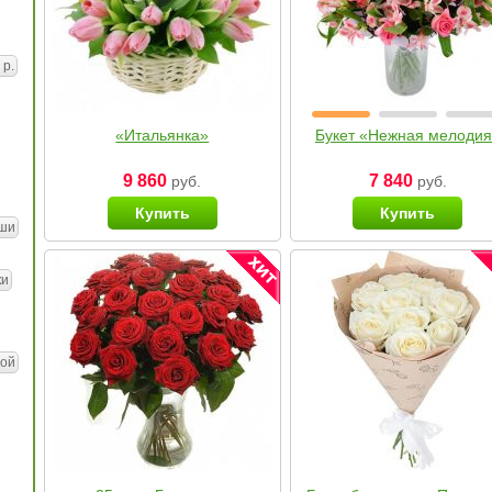
 р.
«Итальянка»
Букет «Нежная мелоди
9 860
7 840
руб.
руб.
Купить
Купить
ши
ки
ой