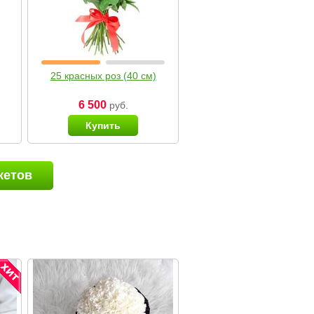
25 красных роз (40 см)
6 500
руб.
Купить
кетов