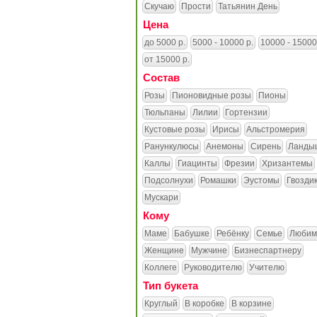
Скучаю
Прости
Татьянин День
Цена
до 5000 р.
5000 - 10000 р.
10000 - 15000
от 15000 р.
Состав
Розы
Пионовидные розы
Пионы
Тюльпаны
Лилии
Гортензии
Кустовые розы
Ирисы
Альстромерия
Ранункулюсы
Анемоны
Сирень
Ланды
Каллы
Гиацинты
Фрезии
Хризантемы
Подсолнухи
Ромашки
Эустомы
Гвозди
Мускари
Кому
Маме
Бабушке
Ребёнку
Семье
Любим
Женщине
Мужчине
Бизнеспартнеру
Коллеге
Руководителю
Учителю
Тип букета
Круглый
В коробке
В корзине