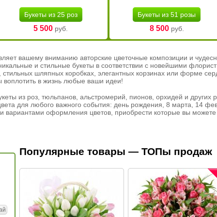
Букеты из 25 роз
Букеты из 51 розы
5 500
8 500
руб.
руб.
вляет вашему вниманию авторские цветочные композиции и чудесн
никальные и стильные букеты в соответствии с новейшими флорис
ах, стильных шляпных коробках, элегантных корзинах или форме се
ы воплотить в жизнь любые ваши идеи!
кеты из роз, тюльпанов, альстромерий, пионов, орхидей и других 
вета для любого важного события: день рождения, 8 марта, 14 фев
и вариантами оформления цветов, приобрести которые вы можете 
Популярные товары — ТОПы продаж
ай