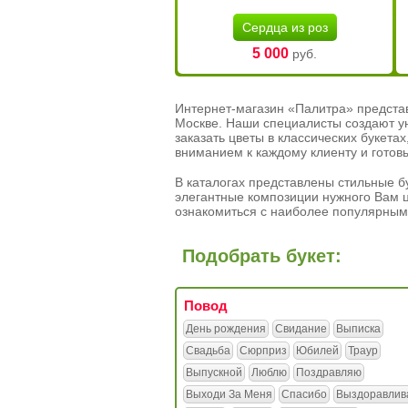
Сердца из роз
5 000
руб.
Интернет-магазин «Палитра» предста
Москве. Наши специалисты создают у
заказать цветы в классических букет
вниманием к каждому клиенту и готов
В каталогах представлены стильные бу
элегантные композиции нужного Вам ц
ознакомиться с наиболее популярным
Подобрать букет:
Повод
День рождения
Свидание
Выписка
Свадьба
Сюрприз
Юбилей
Траур
Выпускной
Люблю
Поздравляю
Выходи За Меня
Спасибо
Выздоравлив