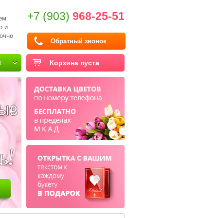
+7 (903)
968-25-51
ем
о и
очно
Обратный звонок
и
Корзина пуста