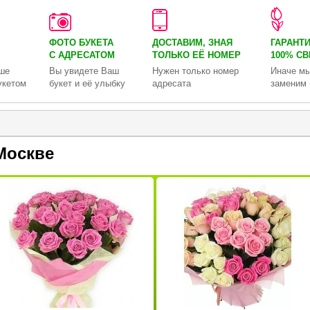
ФОТО БУКЕТА
ДОСТАВИМ, ЗНАЯ
ГАРАНТ
С АДРЕСАТОМ
ТОЛЬКО
ЕЁ НОМЕР
100% С
ше
Вы увидете Ваш
Нужен только номер
Иначе мы
укетом
букет и её улыбку
адресата
заменим 
Москве