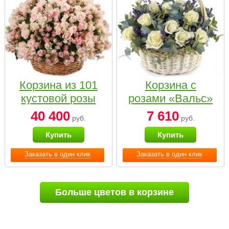
Корзина из 101
Корзина с
кустовой розы
розами «Вальс»
нежных тонов
40 400
7 610
руб.
руб.
Купить
Купить
Заказать в один клик
Заказать в один клик
Больше цветов в корзине