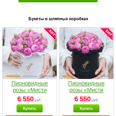
Букеты в шляпных коробках
Пионовидные
Пионовидные
розы «Мисти
розы «Мисти
бабблс» в белой
бабблс» в
6 550
6 550
руб.
руб.
коробке Small
черной коробке
Купить
Купить
Small