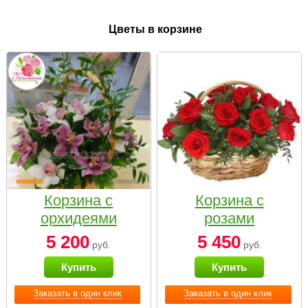
Цветы в корзине
Корзина с
Корзина с
орхидеями
розами
малая
«Красный
5 200
5 450
руб.
руб.
Париж»
Купить
Купить
Заказать в один клик
Заказать в один клик