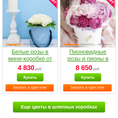
Белые розы в
Пионовидные
мини-коробке от
розы и пионы в
Bella Fiori
белой коробке
4 830
8 650
руб.
руб.
Small
Купить
Купить
Заказать в один клик
Заказать в один клик
Еще цветы в шляпных коробках