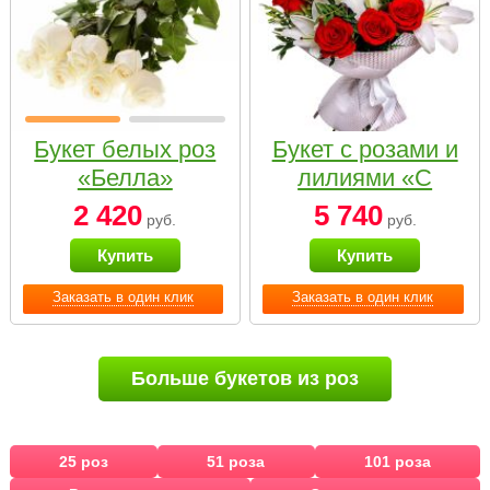
Букет белых роз
Букет с розами и
«Белла»
лилиями «С
наилучшими
2 420
5 740
руб.
руб.
пожеланиями»
Купить
Купить
Заказать в один клик
Заказать в один клик
Больше букетов из роз
25 роз
51 роза
101 роза