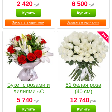
2 420
6 500
руб.
руб.
Купить
Купить
Заказать в один клик
Заказать в один клик
Букет с розами и
51 белая роза
лилиями «С
(40 см)
наилучшими
5 740
12 740
руб.
руб.
пожеланиями»
Купить
Купить