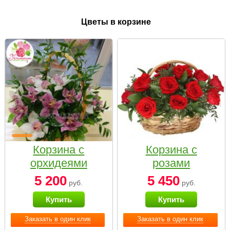
Цветы в корзине
Корзина с
Корзина с
орхидеями
розами
малая
«Красный
5 200
5 450
руб.
руб.
Париж»
Купить
Купить
Заказать в один клик
Заказать в один клик