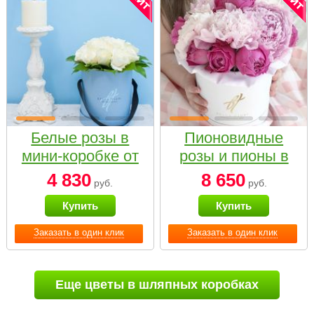
Белые розы в
Пионовидные
мини-коробке от
розы и пионы в
Bella Fiori
белой коробке
4 830
8 650
руб.
руб.
Small
Купить
Купить
Заказать в один клик
Заказать в один клик
Еще цветы в шляпных коробках