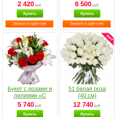
2 420
6 500
руб.
руб.
Купить
Купить
Заказать в один клик
Заказать в один клик
Букет с розами и
51 белая роза
лилиями «С
(40 см)
наилучшими
5 740
12 740
руб.
руб.
пожеланиями»
Купить
Купить