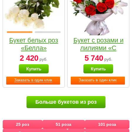
Букет белых роз
Букет с розами и
«Белла»
лилиями «С
наилучшими
2 420
5 740
руб.
руб.
пожеланиями»
Купить
Купить
Заказать в один клик
Заказать в один клик
Больше букетов из роз
25 роз
51 роза
101 роза