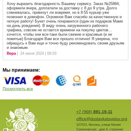
Хочу выразить благодарность Вашему сервису. Заказ №25884,
оформили вчера, доплатили за доставку с 8 до 9 утра. Долго
сомневалась, привезут ли вовремя, но в 8:55 курьер уже
позвонил в домофон. Огромное Вам спасибо за качественную и
четкую работу! Букет очень понравился (один из подарков Маме
на день рождения). В виду очень загруженного рабочего
графика, совсем не остается времени на покупку цветов...
хочется, чтобы они все-таки были свежие и красивые (и не
помятые) Благодаря Вам все прошло отлично! Я уверена, что
обращусь к Вам еще и точно буду рекомендовать своим друзьям
и знакомым.
Вера
| 24 июня 2024 | 09:03
Мы принимаем:
Посмотреть все
+7 (968)
891-19-11
office@dostavkatsvetov.org
107023
,
Москва
,
улица Малая
Семеновская , дом 9, строение