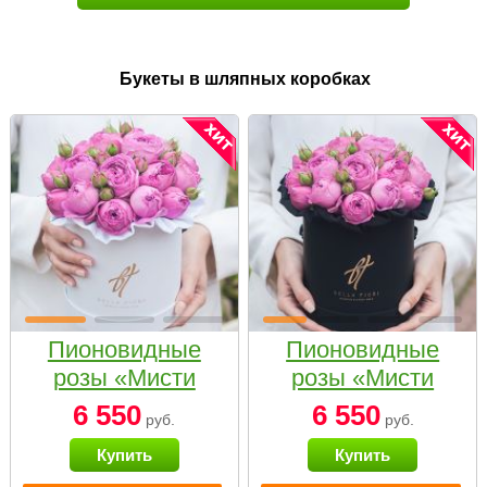
Букеты в шляпных коробках
Пионовидные
Пионовидные
розы «Мисти
розы «Мисти
бабблс» в белой
бабблс» в
6 550
6 550
руб.
руб.
коробке Small
черной коробке
Купить
Купить
Small