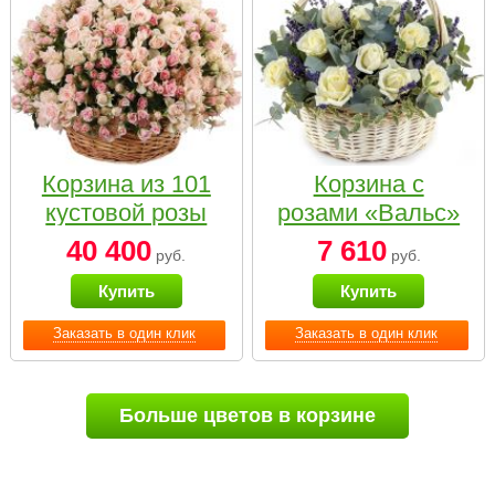
Корзина из 101
Корзина с
кустовой розы
розами «Вальс»
нежных тонов
40 400
7 610
руб.
руб.
Купить
Купить
Заказать в один клик
Заказать в один клик
Больше цветов в корзине