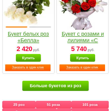
Букет белых роз
Букет с розами и
«Белла»
лилиями «С
наилучшими
2 420
5 740
руб.
руб.
пожеланиями»
Купить
Купить
Заказать в один клик
Заказать в один клик
Больше букетов из роз
25 роз
51 роза
101 роза