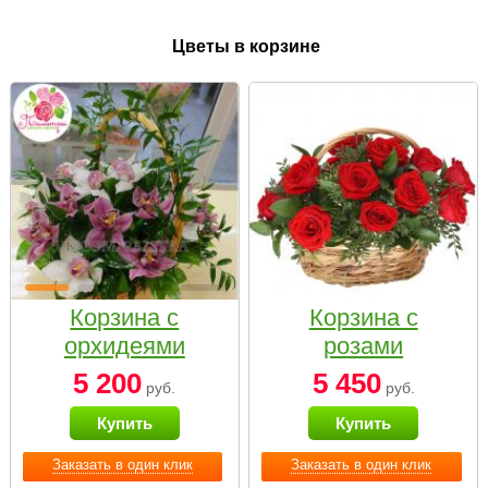
Цветы в корзине
Корзина с
Корзина с
орхидеями
розами
малая
«Красный
5 200
5 450
руб.
руб.
Париж»
Купить
Купить
Заказать в один клик
Заказать в один клик