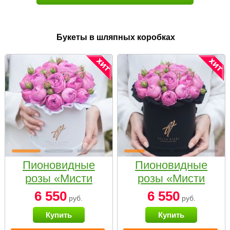
Букеты в шляпных коробках
Пионовидные
Пионовидные
розы «Мисти
розы «Мисти
бабблс» в белой
бабблс» в
6 550
6 550
руб.
руб.
коробке Small
черной коробке
Купить
Купить
Small