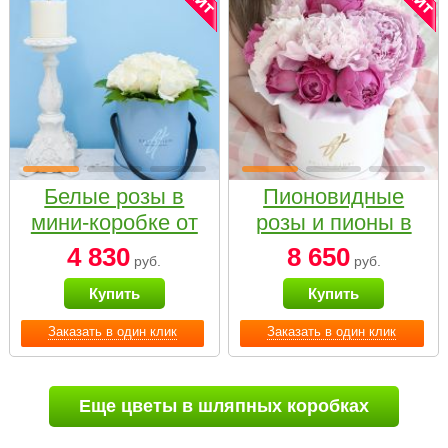
Белые розы в
Пионовидные
мини-коробке от
розы и пионы в
Bella Fiori
белой коробке
4 830
8 650
руб.
руб.
Small
Купить
Купить
Заказать в один клик
Заказать в один клик
Еще цветы в шляпных коробках