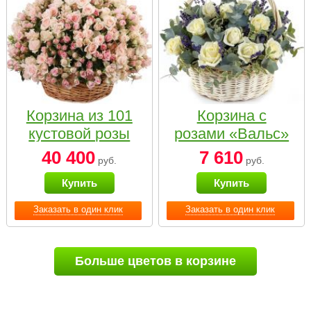
Корзина из 101
Корзина с
кустовой розы
розами «Вальс»
нежных тонов
40 400
7 610
руб.
руб.
Купить
Купить
Заказать в один клик
Заказать в один клик
Больше цветов в корзине