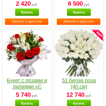
2 420
6 500
руб.
руб.
Купить
Купить
Заказать в один клик
Заказать в один клик
Букет с розами и
51 белая роза
лилиями «С
(40 см)
наилучшими
5 740
12 740
руб.
руб.
пожеланиями»
Купить
Купить