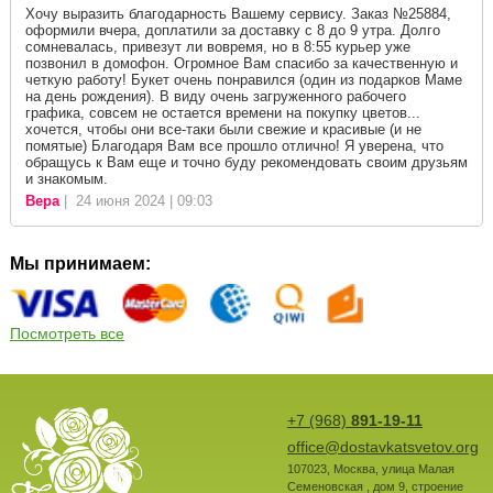
Хочу выразить благодарность Вашему сервису. Заказ №25884,
оформили вчера, доплатили за доставку с 8 до 9 утра. Долго
сомневалась, привезут ли вовремя, но в 8:55 курьер уже
позвонил в домофон. Огромное Вам спасибо за качественную и
четкую работу! Букет очень понравился (один из подарков Маме
на день рождения). В виду очень загруженного рабочего
графика, совсем не остается времени на покупку цветов...
хочется, чтобы они все-таки были свежие и красивые (и не
помятые) Благодаря Вам все прошло отлично! Я уверена, что
обращусь к Вам еще и точно буду рекомендовать своим друзьям
и знакомым.
Вера
| 24 июня 2024 | 09:03
Мы принимаем:
Посмотреть все
+7 (968)
891-19-11
office@dostavkatsvetov.org
107023
,
Москва
,
улица Малая
Семеновская , дом 9, строение