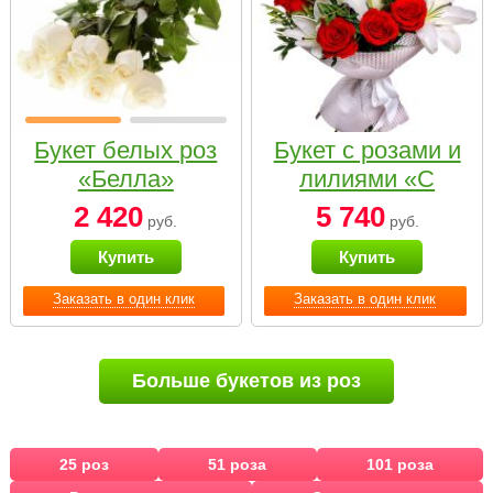
Букет белых роз
Букет с розами и
«Белла»
лилиями «С
наилучшими
2 420
5 740
руб.
руб.
пожеланиями»
Купить
Купить
Заказать в один клик
Заказать в один клик
Больше букетов из роз
25 роз
51 роза
101 роза