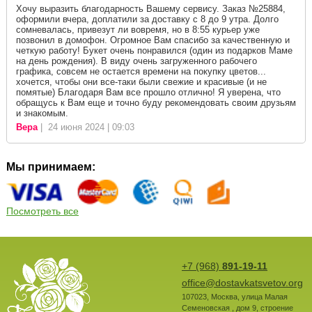
Хочу выразить благодарность Вашему сервису. Заказ №25884,
оформили вчера, доплатили за доставку с 8 до 9 утра. Долго
сомневалась, привезут ли вовремя, но в 8:55 курьер уже
позвонил в домофон. Огромное Вам спасибо за качественную и
четкую работу! Букет очень понравился (один из подарков Маме
на день рождения). В виду очень загруженного рабочего
графика, совсем не остается времени на покупку цветов...
хочется, чтобы они все-таки были свежие и красивые (и не
помятые) Благодаря Вам все прошло отлично! Я уверена, что
обращусь к Вам еще и точно буду рекомендовать своим друзьям
и знакомым.
Вера
| 24 июня 2024 | 09:03
Мы принимаем:
Посмотреть все
+7 (968)
891-19-11
office@dostavkatsvetov.org
107023
,
Москва
,
улица Малая
Семеновская , дом 9, строение