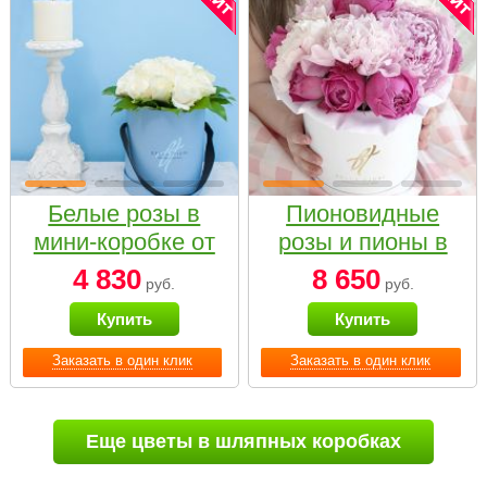
Белые розы в
Пионовидные
мини-коробке от
розы и пионы в
Bella Fiori
белой коробке
4 830
8 650
руб.
руб.
Small
Купить
Купить
Заказать в один клик
Заказать в один клик
Еще цветы в шляпных коробках