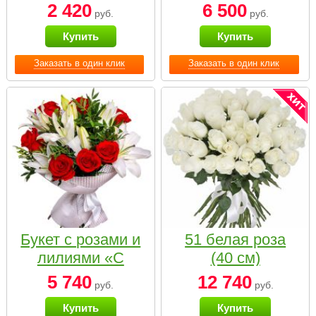
2 420
6 500
руб.
руб.
Купить
Купить
Заказать в один клик
Заказать в один клик
Букет с розами и
51 белая роза
лилиями «С
(40 см)
наилучшими
5 740
12 740
руб.
руб.
пожеланиями»
Купить
Купить