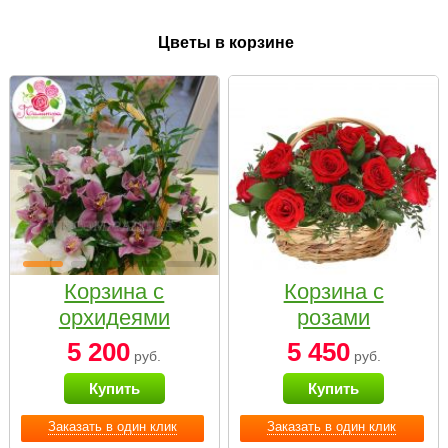
Цветы в корзине
Корзина с
Корзина с
орхидеями
розами
малая
«Красный
5 200
5 450
руб.
руб.
Париж»
Купить
Купить
Заказать в один клик
Заказать в один клик