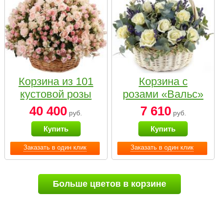
Корзина из 101
Корзина с
кустовой розы
розами «Вальс»
нежных тонов
40 400
7 610
руб.
руб.
Купить
Купить
Заказать в один клик
Заказать в один клик
Больше цветов в корзине