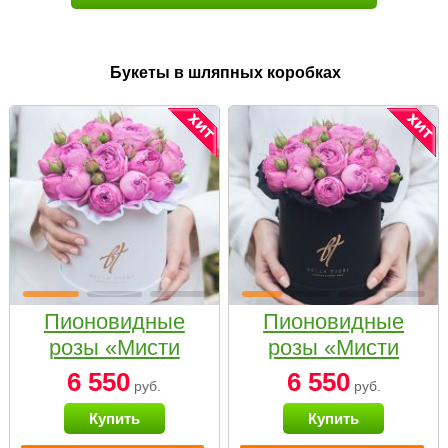
Букеты в шляпных коробках
Пионовидные
Пионовидные
розы «Мисти
розы «Мисти
бабблс» в белой
бабблс» в
6 550
6 550
руб.
руб.
коробке Small
черной коробке
Купить
Купить
Small