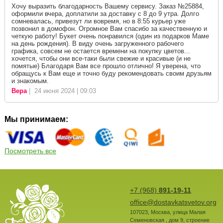
Хочу выразить благодарность Вашему сервису. Заказ №25884,
оформили вчера, доплатили за доставку с 8 до 9 утра. Долго
сомневалась, привезут ли вовремя, но в 8:55 курьер уже
позвонил в домофон. Огромное Вам спасибо за качественную и
четкую работу! Букет очень понравился (один из подарков Маме
на день рождения). В виду очень загруженного рабочего
графика, совсем не остается времени на покупку цветов...
хочется, чтобы они все-таки были свежие и красивые (и не
помятые) Благодаря Вам все прошло отлично! Я уверена, что
обращусь к Вам еще и точно буду рекомендовать своим друзьям
и знакомым.
Вера
| 24 июня 2024 | 09:03
Мы принимаем:
Посмотреть все
+7 (968)
891-19-11
office@dostavkatsvetov.org
107023
,
Москва
,
улица Малая
Семеновская , дом 9, строение