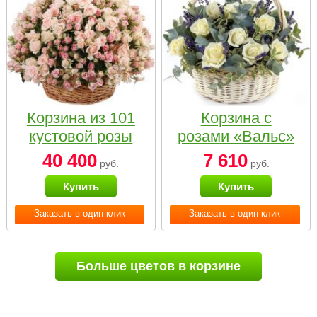
Корзина из 101
Корзина с
кустовой розы
розами «Вальс»
нежных тонов
40 400
7 610
руб.
руб.
Купить
Купить
Заказать в один клик
Заказать в один клик
Больше цветов в корзине