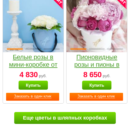
Белые розы в
Пионовидные
мини-коробке от
розы и пионы в
Bella Fiori
белой коробке
4 830
8 650
руб.
руб.
Small
Купить
Купить
Заказать в один клик
Заказать в один клик
Еще цветы в шляпных коробках