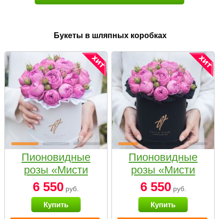
Букеты в шляпных коробках
Пионовидные
Пионовидные
розы «Мисти
розы «Мисти
бабблс» в белой
бабблс» в
6 550
6 550
руб.
руб.
коробке Small
черной коробке
Купить
Купить
Small