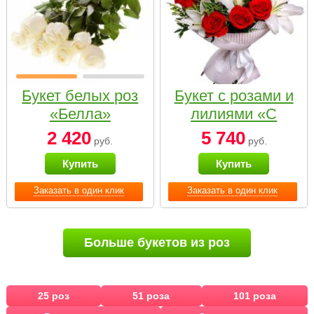
Букет белых роз
Букет с розами и
«Белла»
лилиями «С
наилучшими
2 420
5 740
руб.
руб.
пожеланиями»
Купить
Купить
Заказать в один клик
Заказать в один клик
Больше букетов из роз
25 роз
51 роза
101 роза