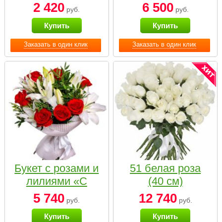
2 420
6 500
руб.
руб.
Купить
Купить
Заказать в один клик
Заказать в один клик
Букет с розами и
51 белая роза
лилиями «С
(40 см)
наилучшими
5 740
12 740
руб.
руб.
пожеланиями»
Купить
Купить