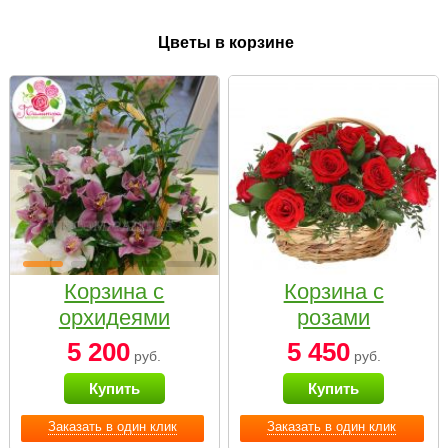
Цветы в корзине
Корзина с
Корзина с
орхидеями
розами
малая
«Красный
5 200
5 450
руб.
руб.
Париж»
Купить
Купить
Заказать в один клик
Заказать в один клик