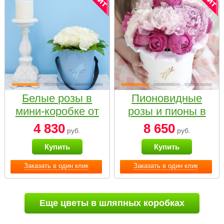
Белые розы в
Пионовидные
мини-коробке от
розы и пионы в
Bella Fiori
белой коробке
4 830
8 650
руб.
руб.
Small
Купить
Купить
Заказать в один клик
Заказать в один клик
Еще цветы в шляпных коробках