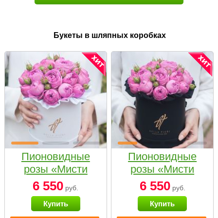
Букеты в шляпных коробках
Пионовидные
Пионовидные
розы «Мисти
розы «Мисти
бабблс» в белой
бабблс» в
6 550
6 550
руб.
руб.
коробке Small
черной коробке
Купить
Купить
Small