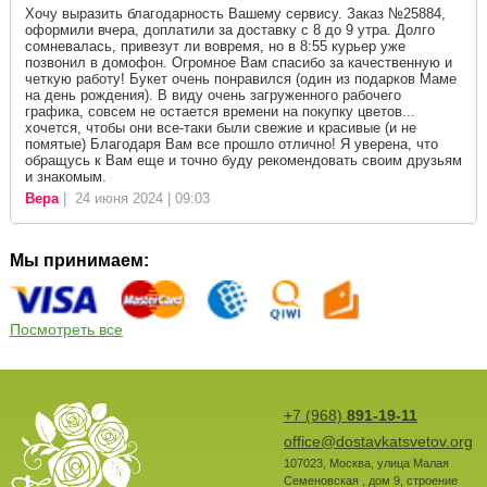
Хочу выразить благодарность Вашему сервису. Заказ №25884,
оформили вчера, доплатили за доставку с 8 до 9 утра. Долго
сомневалась, привезут ли вовремя, но в 8:55 курьер уже
позвонил в домофон. Огромное Вам спасибо за качественную и
четкую работу! Букет очень понравился (один из подарков Маме
на день рождения). В виду очень загруженного рабочего
графика, совсем не остается времени на покупку цветов...
хочется, чтобы они все-таки были свежие и красивые (и не
помятые) Благодаря Вам все прошло отлично! Я уверена, что
обращусь к Вам еще и точно буду рекомендовать своим друзьям
и знакомым.
Вера
| 24 июня 2024 | 09:03
Мы принимаем:
Посмотреть все
+7 (968)
891-19-11
office@dostavkatsvetov.org
107023
,
Москва
,
улица Малая
Семеновская , дом 9, строение