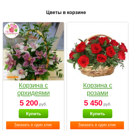
Цветы в корзине
Корзина с
Корзина с
орхидеями
розами
малая
«Красный
5 200
5 450
руб.
руб.
Париж»
Купить
Купить
Заказать в один клик
Заказать в один клик