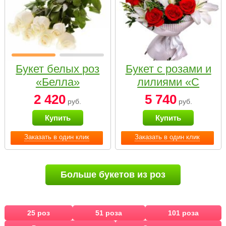
Букет белых роз
Букет с розами и
«Белла»
лилиями «С
наилучшими
2 420
5 740
руб.
руб.
пожеланиями»
Купить
Купить
Заказать в один клик
Заказать в один клик
Больше букетов из роз
25 роз
51 роза
101 роза