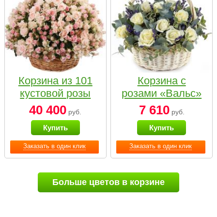
Корзина из 101
Корзина с
кустовой розы
розами «Вальс»
нежных тонов
40 400
7 610
руб.
руб.
Купить
Купить
Заказать в один клик
Заказать в один клик
Больше цветов в корзине