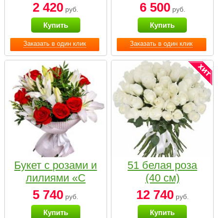
2 420
6 500
руб.
руб.
Купить
Купить
Заказать в один клик
Заказать в один клик
Букет с розами и
51 белая роза
лилиями «С
(40 см)
наилучшими
5 740
12 740
руб.
руб.
пожеланиями»
Купить
Купить