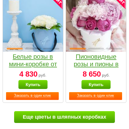
Белые розы в
Пионовидные
мини-коробке от
розы и пионы в
Bella Fiori
белой коробке
4 830
8 650
руб.
руб.
Small
Купить
Купить
Заказать в один клик
Заказать в один клик
Еще цветы в шляпных коробках