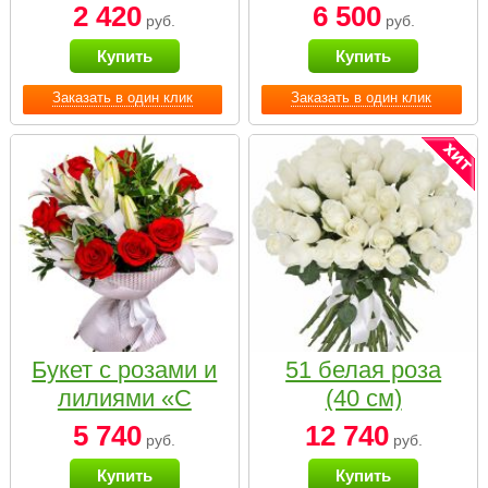
2 420
6 500
руб.
руб.
Купить
Купить
Заказать в один клик
Заказать в один клик
Букет с розами и
51 белая роза
лилиями «С
(40 см)
наилучшими
5 740
12 740
руб.
руб.
пожеланиями»
Купить
Купить