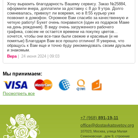
Хочу выразить благодарность Вашему сервису. Заказ №25884,
оформили вчера, доплатили за доставку с 8 до 9 утра. Долго
сомневалась, привезут ли вовремя, но в 8:55 курьер уже
позвонил в домофон. Огромное Вам спасибо за качественную и
четкую работу! Букет очень понравился (один из подарков Маме
на день рождения). В виду очень загруженного рабочего
графика, совсем не остается времени на покупку цветов...
хочется, чтобы они все-таки были свежие и красивые (и не
помятые) Благодаря Вам все прошло отлично! Я уверена, что
обращусь к Вам еще и точно буду рекомендовать своим друзьям
и знакомым.
Вера
| 24 июня 2024 | 09:03
Мы принимаем:
Посмотреть все
+7 (968)
891-19-11
office@dostavkatsvetov.org
107023
,
Москва
,
улица Малая
Семеновская , дом 9, строение