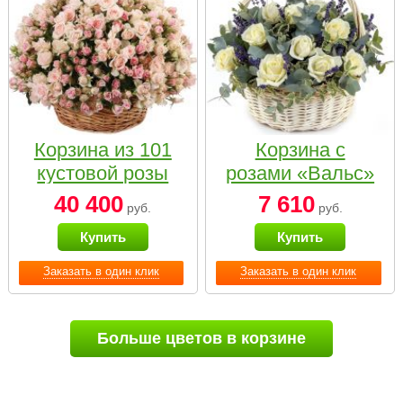
Корзина из 101
Корзина с
кустовой розы
розами «Вальс»
нежных тонов
40 400
7 610
руб.
руб.
Купить
Купить
Заказать в один клик
Заказать в один клик
Больше цветов в корзине