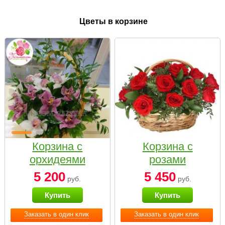
Цветы в корзине
Корзина с
Корзина с
орхидеями
розами
малая
«Красный
5 200
5 450
руб.
руб.
Париж»
Купить
Купить
Заказать в один клик
Заказать в один клик