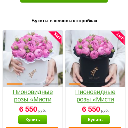
Букеты в шляпных коробках
Пионовидные
Пионовидные
розы «Мисти
розы «Мисти
бабблс» в белой
бабблс» в
6 550
6 550
руб.
руб.
коробке Small
черной коробке
Купить
Купить
Small