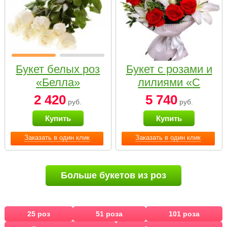
Букет белых роз
Букет с розами и
«Белла»
лилиями «С
наилучшими
2 420
5 740
руб.
руб.
пожеланиями»
Купить
Купить
Заказать в один клик
Заказать в один клик
Больше букетов из роз
25 роз
51 роза
101 роза