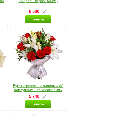
ка»
25 красных роз (40 см)
6 500
руб.
Купить
Букет с розами и лилиями «С
наилучшими пожеланиями»
5 740
руб.
Купить