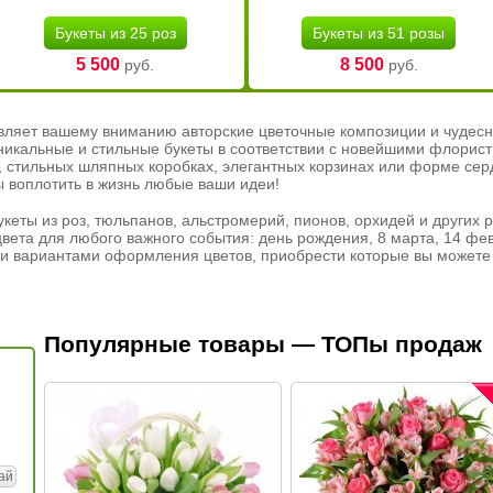
Букеты из 25 роз
Букеты из 51 розы
5 500
8 500
руб.
руб.
вляет вашему вниманию авторские цветочные композиции и чудесн
никальные и стильные букеты в соответствии с новейшими флорис
ах, стильных шляпных коробках, элегантных корзинах или форме се
ы воплотить в жизнь любые ваши идеи!
кеты из роз, тюльпанов, альстромерий, пионов, орхидей и других 
вета для любого важного события: день рождения, 8 марта, 14 фев
и вариантами оформления цветов, приобрести которые вы можете 
Популярные товары — ТОПы продаж
ай