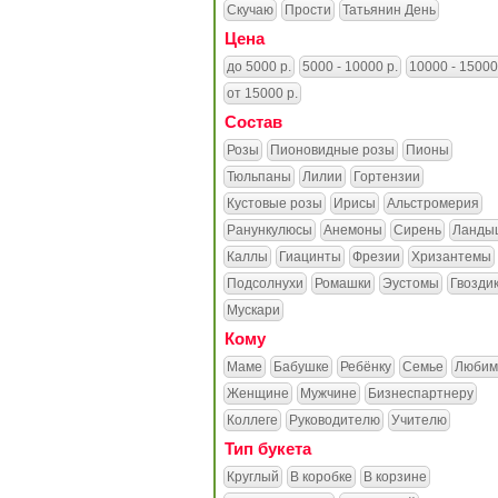
Скучаю
Прости
Татьянин День
Цена
до 5000 р.
5000 - 10000 р.
10000 - 15000
от 15000 р.
Состав
Розы
Пионовидные розы
Пионы
Тюльпаны
Лилии
Гортензии
Кустовые розы
Ирисы
Альстромерия
Ранункулюсы
Анемоны
Сирень
Ланды
Каллы
Гиацинты
Фрезии
Хризантемы
Подсолнухи
Ромашки
Эустомы
Гвозди
Мускари
Кому
Маме
Бабушке
Ребёнку
Семье
Любим
Женщине
Мужчине
Бизнеспартнеру
Коллеге
Руководителю
Учителю
Тип букета
Круглый
В коробке
В корзине