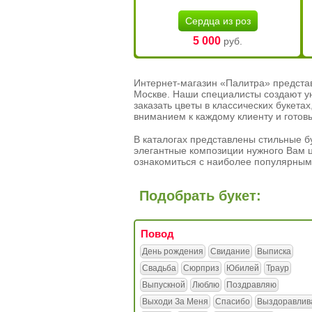
Сердца из роз
5 000
руб.
Интернет-магазин «Палитра» предста
Москве. Наши специалисты создают у
заказать цветы в классических букет
вниманием к каждому клиенту и готов
В каталогах представлены стильные бу
элегантные композиции нужного Вам ц
ознакомиться с наиболее популярным
Подобрать букет:
Повод
День рождения
Свидание
Выписка
Свадьба
Сюрприз
Юбилей
Траур
Выпускной
Люблю
Поздравляю
Выходи За Меня
Спасибо
Выздоравлив