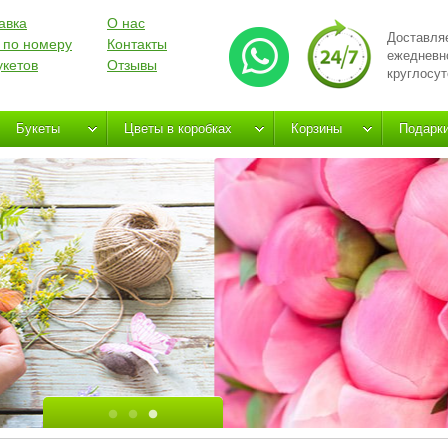
авка
О нас
Доставля
 по номеру
Контакты
ежедневн
укетов
Отзывы
круглосут
Букеты
Цветы в коробках
Корзины
Подарк