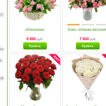
 р.
«Итальянка»
Букет «Нежная мелоди
9 860
7 840
руб.
руб.
Купить
Купить
ши
ки
ой