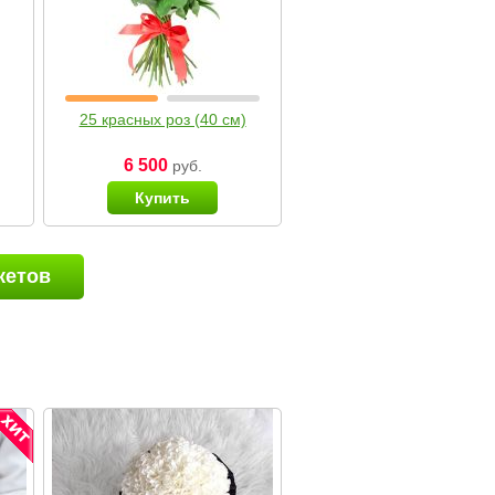
25 красных роз (40 см)
6 500
руб.
Купить
кетов