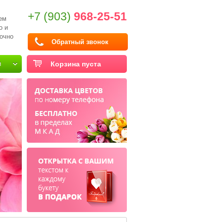
+7 (903)
968-25-51
ем
о и
очно
Обратный звонок
и
Корзина пуста