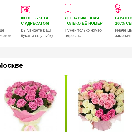
ФОТО БУКЕТА
ДОСТАВИМ, ЗНАЯ
ГАРАНТ
С АДРЕСАТОМ
ТОЛЬКО
ЕЁ НОМЕР
100% С
ше
Вы увидете Ваш
Нужен только номер
Иначе мы
укетом
букет и её улыбку
адресата
заменим 
Москве