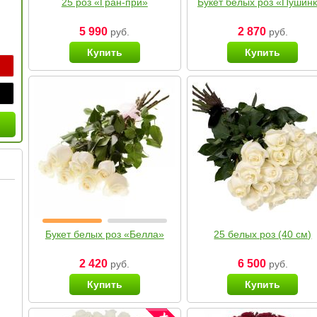
25 роз «Гран-при»
Букет белых роз «Пушин
5 990
2 870
руб.
руб.
Купить
Купить
Букет белых роз «Белла»
25 белых роз (40 см)
2 420
6 500
руб.
руб.
Купить
Купить