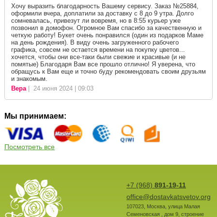
Хочу выразить благодарность Вашему сервису. Заказ №25884,
оформили вчера, доплатили за доставку с 8 до 9 утра. Долго
сомневалась, привезут ли вовремя, но в 8:55 курьер уже
позвонил в домофон. Огромное Вам спасибо за качественную и
четкую работу! Букет очень понравился (один из подарков Маме
на день рождения). В виду очень загруженного рабочего
графика, совсем не остается времени на покупку цветов...
хочется, чтобы они все-таки были свежие и красивые (и не
помятые) Благодаря Вам все прошло отлично! Я уверена, что
обращусь к Вам еще и точно буду рекомендовать своим друзьям
и знакомым.
Вера
| 24 июня 2024 | 09:03
Мы принимаем:
Посмотреть все
+7 (968)
891-19-11
office@dostavkatsvetov.org
107023
,
Москва
,
улица Малая
Семеновская , дом 9, строение