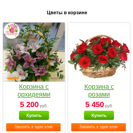
Цветы в корзине
Корзина с
Корзина с
орхидеями
розами
малая
«Красный
5 200
5 450
руб.
руб.
Париж»
Купить
Купить
Заказать в один клик
Заказать в один клик