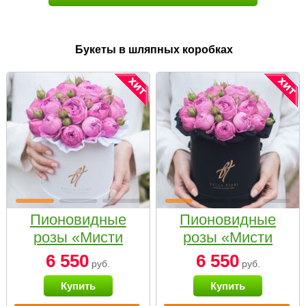
Букеты в шляпных коробках
Пионовидные
Пионовидные
розы «Мисти
розы «Мисти
бабблс» в белой
бабблс» в
6 550
6 550
руб.
руб.
коробке Small
черной коробке
Купить
Купить
Small