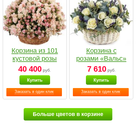
Корзина из 101
Корзина с
кустовой розы
розами «Вальс»
нежных тонов
40 400
7 610
руб.
руб.
Купить
Купить
Заказать в один клик
Заказать в один клик
Больше цветов в корзине