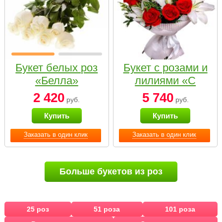
Букет белых роз
Букет с розами и
«Белла»
лилиями «С
наилучшими
2 420
5 740
руб.
руб.
пожеланиями»
Купить
Купить
Заказать в один клик
Заказать в один клик
Больше букетов из роз
25 роз
51 роза
101 роза