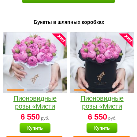
Букеты в шляпных коробках
Пионовидные
Пионовидные
розы «Мисти
розы «Мисти
бабблс» в белой
бабблс» в
6 550
6 550
руб.
руб.
коробке Small
черной коробке
Купить
Купить
Small