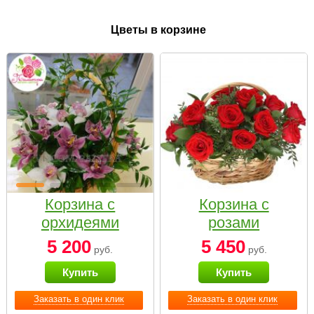
Цветы в корзине
Корзина с
Корзина с
орхидеями
розами
малая
«Красный
5 200
5 450
руб.
руб.
Париж»
Купить
Купить
Заказать в один клик
Заказать в один клик