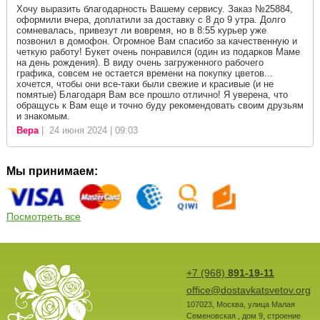
Хочу выразить благодарность Вашему сервису. Заказ №25884,
оформили вчера, доплатили за доставку с 8 до 9 утра. Долго
сомневалась, привезут ли вовремя, но в 8:55 курьер уже
позвонил в домофон. Огромное Вам спасибо за качественную и
четкую работу! Букет очень понравился (один из подарков Маме
на день рождения). В виду очень загруженного рабочего
графика, совсем не остается времени на покупку цветов...
хочется, чтобы они все-таки были свежие и красивые (и не
помятые) Благодаря Вам все прошло отлично! Я уверена, что
обращусь к Вам еще и точно буду рекомендовать своим друзьям
и знакомым.
Вера
| 24 июня 2024 | 09:03
Мы принимаем:
Посмотреть все
+7 (968)
891-19-11
office@dostavkatsvetov.org
107023
,
Москва
,
улица Малая
Семеновская , дом 9, строение