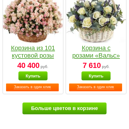
Корзина из 101
Корзина с
кустовой розы
розами «Вальс»
нежных тонов
40 400
7 610
руб.
руб.
Купить
Купить
Заказать в один клик
Заказать в один клик
Больше цветов в корзине