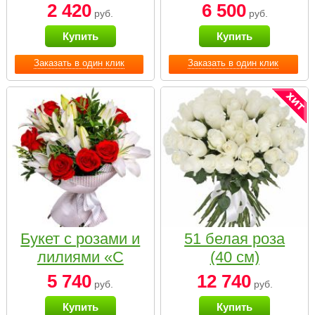
2 420
6 500
руб.
руб.
Купить
Купить
Заказать в один клик
Заказать в один клик
Букет с розами и
51 белая роза
лилиями «С
(40 см)
наилучшими
5 740
12 740
руб.
руб.
пожеланиями»
Купить
Купить