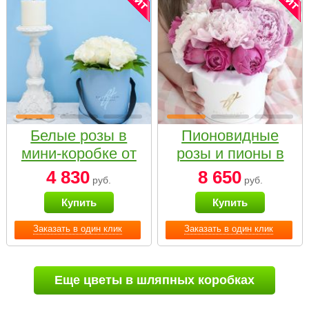
Белые розы в
Пионовидные
мини-коробке от
розы и пионы в
Bella Fiori
белой коробке
4 830
8 650
руб.
руб.
Small
Купить
Купить
Заказать в один клик
Заказать в один клик
Еще цветы в шляпных коробках