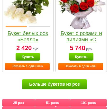
Букет белых роз
Букет с розами и
«Белла»
лилиями «С
наилучшими
2 420
5 740
руб.
руб.
пожеланиями»
Купить
Купить
Заказать в один клик
Заказать в один клик
Больше букетов из роз
25 роз
51 роза
101 роза