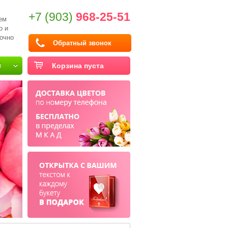
+7 (903)
968-25-51
ем
о и
очно
Обратный звонок
и
Корзина пуста