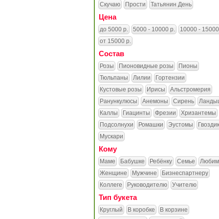
Скучаю
Прости
Татьянин День
Цена
до 5000 р.
5000 - 10000 р.
10000 - 15000
от 15000 р.
Состав
Розы
Пионовидные розы
Пионы
Тюльпаны
Лилии
Гортензии
Кустовые розы
Ирисы
Альстромерия
Ранункулюсы
Анемоны
Сирень
Ланды
Каллы
Гиацинты
Фрезии
Хризантемы
Подсолнухи
Ромашки
Эустомы
Гвозди
Мускари
Кому
Маме
Бабушке
Ребёнку
Семье
Любим
Женщине
Мужчине
Бизнеспартнеру
Коллеге
Руководителю
Учителю
Тип букета
Круглый
В коробке
В корзине