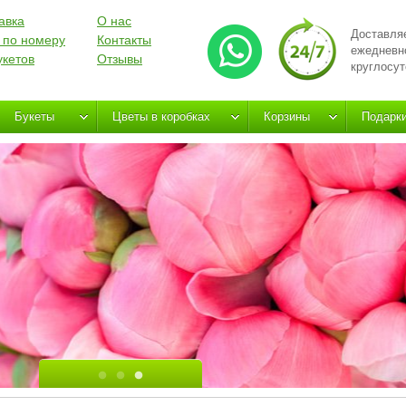
авка
О нас
Доставля
 по номеру
Контакты
ежедневн
укетов
Отзывы
круглосут
Букеты
Цветы в коробках
Корзины
Подарк