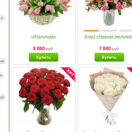
 р.
«Итальянка»
Букет «Нежная мелоди
9 860
7 840
руб.
руб.
Купить
Купить
ши
ки
ой