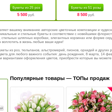
Букеты из 25 роз
Букеты из 51 розы
5 500
8 500
руб.
руб.
вляет вашему вниманию авторские цветочные композиции и чудесн
никальные и стильные букеты в соответствии с новейшими флорис
ах, стильных шляпных коробках, элегантных корзинах или форме се
ы воплотить в жизнь любые ваши идеи!
кеты из роз, тюльпанов, альстромерий, пионов, орхидей и других 
вета для любого важного события: день рождения, 8 марта, 14 фев
и вариантами оформления цветов, приобрести которые вы можете 
Популярные товары — ТОПы продаж
ай