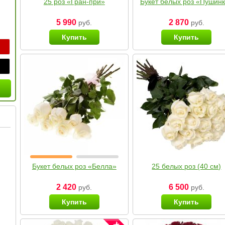
25 роз «Гран-при»
Букет белых роз «Пушин
5 990
2 870
руб.
руб.
Купить
Купить
Букет белых роз «Белла»
25 белых роз (40 см)
2 420
6 500
руб.
руб.
Купить
Купить