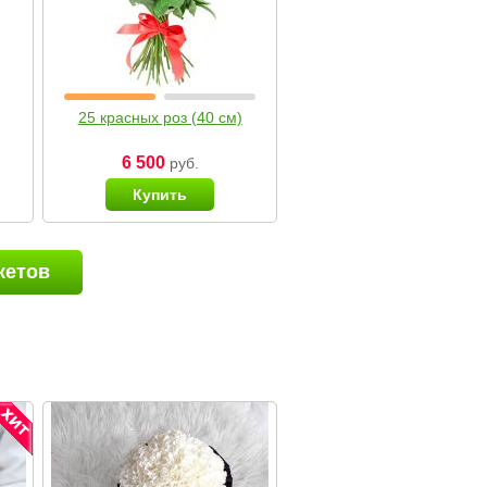
25 красных роз (40 см)
6 500
руб.
Купить
кетов