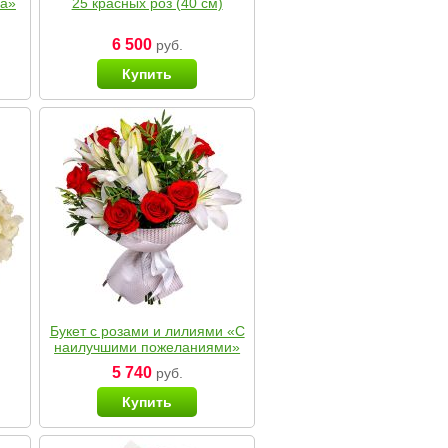
ка»
25 красных роз (40 см)
6 500
руб.
Купить
Букет с розами и лилиями «С
наилучшими пожеланиями»
5 740
руб.
Купить