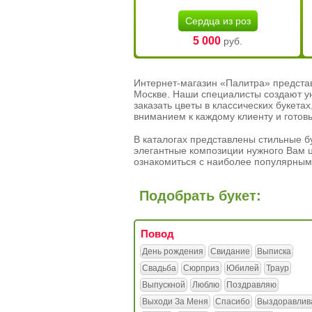
Сердца из роз
5 000
руб.
Интернет-магазин «Палитра» предста
Москве. Наши специалисты создают у
заказать цветы в классических букет
вниманием к каждому клиенту и готов
В каталогах представлены стильные бу
элегантные композиции нужного Вам ц
ознакомиться с наиболее популярным
Подобрать букет:
Повод
День рождения
Свидание
Выписка
Свадьба
Сюрприз
Юбилей
Траур
Выпускной
Люблю
Поздравляю
Выходи За Меня
Спасибо
Выздоравлив