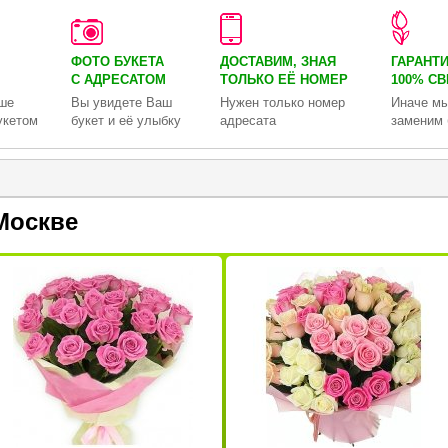
ФОТО БУКЕТА
ДОСТАВИМ, ЗНАЯ
ГАРАНТ
С АДРЕСАТОМ
ТОЛЬКО
ЕЁ НОМЕР
100% С
ше
Вы увидете Ваш
Нужен только номер
Иначе мы
укетом
букет и её улыбку
адресата
заменим 
Москве