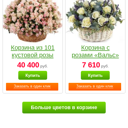
Корзина из 101
Корзина с
кустовой розы
розами «Вальс»
нежных тонов
40 400
7 610
руб.
руб.
Купить
Купить
Заказать в один клик
Заказать в один клик
Больше цветов в корзине