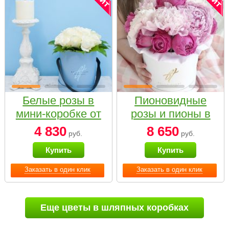
Белые розы в
Пионовидные
мини-коробке от
розы и пионы в
Bella Fiori
белой коробке
4 830
8 650
руб.
руб.
Small
Купить
Купить
Заказать в один клик
Заказать в один клик
Еще цветы в шляпных коробках