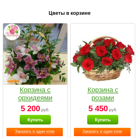
Цветы в корзине
Корзина с
Корзина с
орхидеями
розами
малая
«Красный
5 200
5 450
руб.
руб.
Париж»
Купить
Купить
Заказать в один клик
Заказать в один клик