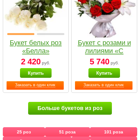
Букет белых роз
Букет с розами и
«Белла»
лилиями «С
наилучшими
2 420
5 740
руб.
руб.
пожеланиями»
Купить
Купить
Заказать в один клик
Заказать в один клик
Больше букетов из роз
25 роз
51 роза
101 роза