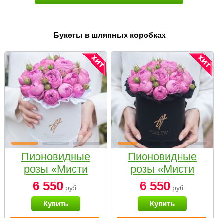
Букеты в шляпных коробках
Пионовидные
Пионовидные
розы «Мисти
розы «Мисти
бабблс» в белой
бабблс» в
6 550
6 550
руб.
руб.
коробке Small
черной коробке
Купить
Купить
Small