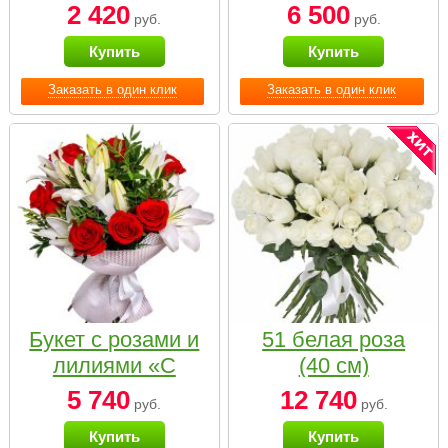
2 420
6 500
руб.
руб.
Купить
Купить
Заказать в один клик
Заказать в один клик
Букет с розами и
51 белая роза
лилиями «С
(40 см)
наилучшими
5 740
12 740
руб.
руб.
пожеланиями»
Купить
Купить