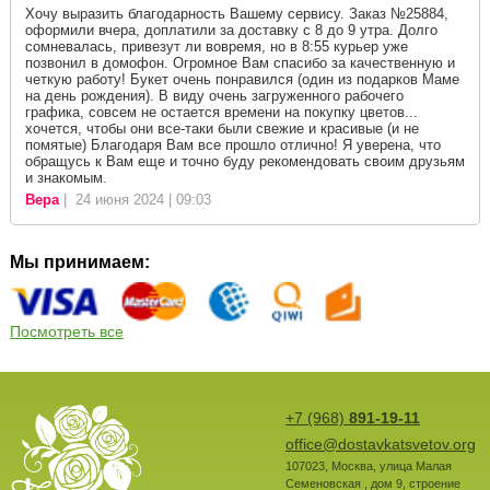
Хочу выразить благодарность Вашему сервису. Заказ №25884,
оформили вчера, доплатили за доставку с 8 до 9 утра. Долго
сомневалась, привезут ли вовремя, но в 8:55 курьер уже
позвонил в домофон. Огромное Вам спасибо за качественную и
четкую работу! Букет очень понравился (один из подарков Маме
на день рождения). В виду очень загруженного рабочего
графика, совсем не остается времени на покупку цветов...
хочется, чтобы они все-таки были свежие и красивые (и не
помятые) Благодаря Вам все прошло отлично! Я уверена, что
обращусь к Вам еще и точно буду рекомендовать своим друзьям
и знакомым.
Вера
| 24 июня 2024 | 09:03
Мы принимаем:
Посмотреть все
+7 (968)
891-19-11
office@dostavkatsvetov.org
107023
,
Москва
,
улица Малая
Семеновская , дом 9, строение