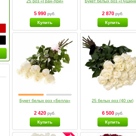
25 роз «Гран-при»
Букет белых роз «Пушин
5 990
2 870
руб.
руб.
Купить
Купить
Букет белых роз «Белла»
25 белых роз (40 см)
2 420
6 500
руб.
руб.
Купить
Купить