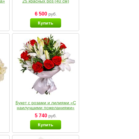
ка»
25 красных роз (40 см)
6 500
руб.
Купить
Букет с розами и лилиями «С
наилучшими пожеланиями»
5 740
руб.
Купить