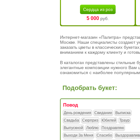
Сердца из роз
5 000
руб.
Интернет-магазин «Палитра» предста
Москве. Наши специалисты создают у
заказать цветы в классических букет
вниманием к каждому клиенту и готов
В каталогах представлены стильные бу
элегантные композиции нужного Вам ц
ознакомиться с наиболее популярным
Подобрать букет:
Повод
День рождения
Свидание
Выписка
Свадьба
Сюрприз
Юбилей
Траур
Выпускной
Люблю
Поздравляю
Выходи За Меня
Спасибо
Выздоравлив