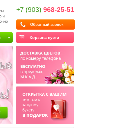
+7 (903)
968-25-51
ем
о и
очно
Обратный звонок
и
Корзина пуста