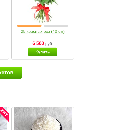
25 красных роз (40 см)
6 500
руб.
Купить
кетов