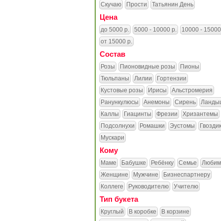
Скучаю
Прости
Татьянин День
Цена
до 5000 р.
5000 - 10000 р.
10000 - 15000
от 15000 р.
Состав
Розы
Пионовидные розы
Пионы
Тюльпаны
Лилии
Гортензии
Кустовые розы
Ирисы
Альстромерия
Ранункулюсы
Анемоны
Сирень
Ланды
Каллы
Гиацинты
Фрезии
Хризантемы
Подсолнухи
Ромашки
Эустомы
Гвозди
Мускари
Кому
Маме
Бабушке
Ребёнку
Семье
Любим
Женщине
Мужчине
Бизнеспартнеру
Коллеге
Руководителю
Учителю
Тип букета
Круглый
В коробке
В корзине