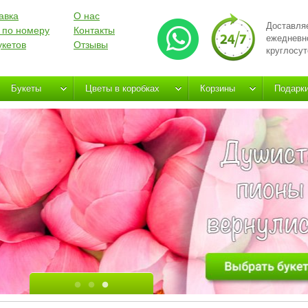
авка
О нас
Доставля
 по номеру
Контакты
ежедневн
укетов
Отзывы
круглосут
Букеты
Цветы в коробках
Корзины
Подарк