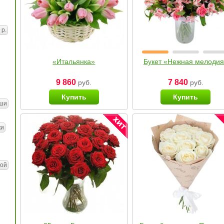
 р.
«Итальянка»
Букет «Нежная мелоди
9 860
7 840
руб.
руб.
Купить
Купить
ши
ки
ой