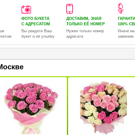
ФОТО БУКЕТА
ДОСТАВИМ, ЗНАЯ
ГАРАНТ
С АДРЕСАТОМ
ТОЛЬКО
ЕЁ НОМЕР
100% С
ше
Вы увидете Ваш
Нужен только номер
Иначе мы
укетом
букет и её улыбку
адресата
заменим 
Москве