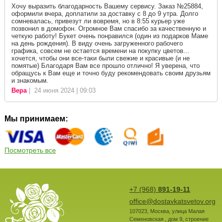
Хочу выразить благодарность Вашему сервису. Заказ №25884,
оформили вчера, доплатили за доставку с 8 до 9 утра. Долго
сомневалась, привезут ли вовремя, но в 8:55 курьер уже
позвонил в домофон. Огромное Вам спасибо за качественную и
четкую работу! Букет очень понравился (один из подарков Маме
на день рождения). В виду очень загруженного рабочего
графика, совсем не остается времени на покупку цветов...
хочется, чтобы они все-таки были свежие и красивые (и не
помятые) Благодаря Вам все прошло отлично! Я уверена, что
обращусь к Вам еще и точно буду рекомендовать своим друзьям
и знакомым.
Вера
| 24 июня 2024 | 09:03
Мы принимаем:
Посмотреть все
+7 (968)
891-19-11
office@dostavkatsvetov.org
107023
,
Москва
,
улица Малая
Семеновская , дом 9, строение