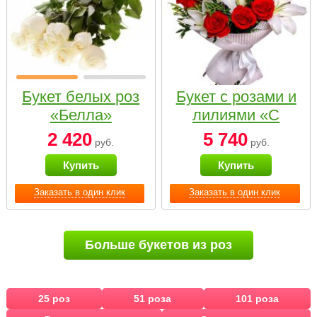
Букет белых роз
Букет с розами и
«Белла»
лилиями «С
наилучшими
2 420
5 740
руб.
руб.
пожеланиями»
Купить
Купить
Заказать в один клик
Заказать в один клик
Больше букетов из роз
25 роз
51 роза
101 роза