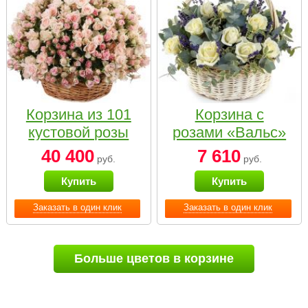
Корзина из 101
Корзина с
кустовой розы
розами «Вальс»
нежных тонов
40 400
7 610
руб.
руб.
Купить
Купить
Заказать в один клик
Заказать в один клик
Больше цветов в корзине