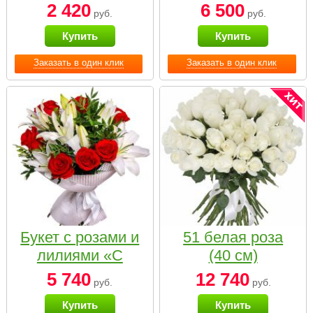
2 420
6 500
руб.
руб.
Купить
Купить
Заказать в один клик
Заказать в один клик
Букет с розами и
51 белая роза
лилиями «С
(40 см)
наилучшими
5 740
12 740
руб.
руб.
пожеланиями»
Купить
Купить