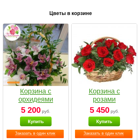
Цветы в корзине
Корзина с
Корзина с
орхидеями
розами
малая
«Красный
5 200
5 450
руб.
руб.
Париж»
Купить
Купить
Заказать в один клик
Заказать в один клик