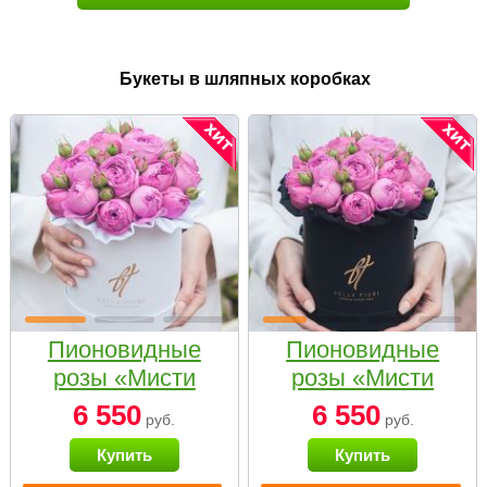
Букеты в шляпных коробках
Пионовидные
Пионовидные
розы «Мисти
розы «Мисти
бабблс» в белой
бабблс» в
6 550
6 550
руб.
руб.
коробке Small
черной коробке
Купить
Купить
Small