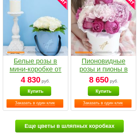
Белые розы в
Пионовидные
мини-коробке от
розы и пионы в
Bella Fiori
белой коробке
4 830
8 650
руб.
руб.
Small
Купить
Купить
Заказать в один клик
Заказать в один клик
Еще цветы в шляпных коробках