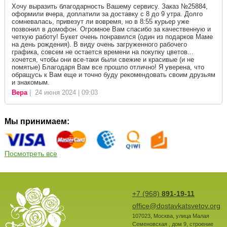
Хочу выразить благодарность Вашему сервису. Заказ №25884,
оформили вчера, доплатили за доставку с 8 до 9 утра. Долго
сомневалась, привезут ли вовремя, но в 8:55 курьер уже
позвонил в домофон. Огромное Вам спасибо за качественную и
четкую работу! Букет очень понравился (один из подарков Маме
на день рождения). В виду очень загруженного рабочего
графика, совсем не остается времени на покупку цветов...
хочется, чтобы они все-таки были свежие и красивые (и не
помятые) Благодаря Вам все прошло отлично! Я уверена, что
обращусь к Вам еще и точно буду рекомендовать своим друзьям
и знакомым.
Вера
| 24 июня 2024 | 09:03
Мы принимаем:
Посмотреть все
+7 (968)
891-19-11
office@dostavkatsvetov.org
107023
,
Москва
,
улица Малая
Семеновская , дом 9, строение