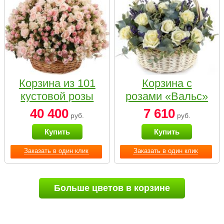
Корзина из 101
Корзина с
кустовой розы
розами «Вальс»
нежных тонов
40 400
7 610
руб.
руб.
Купить
Купить
Заказать в один клик
Заказать в один клик
Больше цветов в корзине