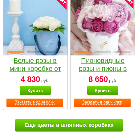
Белые розы в
Пионовидные
мини-коробке от
розы и пионы в
Bella Fiori
белой коробке
4 830
8 650
руб.
руб.
Small
Купить
Купить
Заказать в один клик
Заказать в один клик
Еще цветы в шляпных коробках