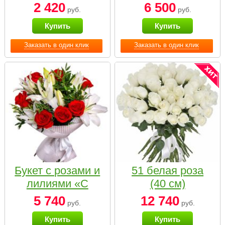
2 420
6 500
руб.
руб.
Купить
Купить
Заказать в один клик
Заказать в один клик
Букет с розами и
51 белая роза
лилиями «С
(40 см)
наилучшими
5 740
12 740
руб.
руб.
пожеланиями»
Купить
Купить