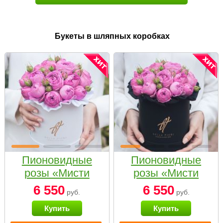
Букеты в шляпных коробках
Пионовидные
Пионовидные
розы «Мисти
розы «Мисти
бабблс» в белой
бабблс» в
6 550
6 550
руб.
руб.
коробке Small
черной коробке
Купить
Купить
Small