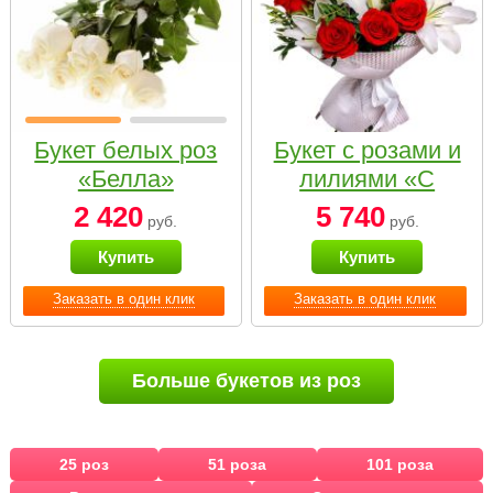
Букет белых роз
Букет с розами и
«Белла»
лилиями «С
наилучшими
2 420
5 740
руб.
руб.
пожеланиями»
Купить
Купить
Заказать в один клик
Заказать в один клик
Больше букетов из роз
25 роз
51 роза
101 роза