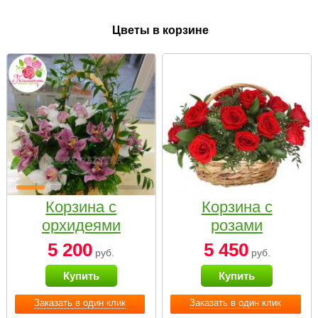
Цветы в корзине
Корзина с
Корзина с
орхидеями
розами
малая
«Красный
5 200
5 450
руб.
руб.
Париж»
Купить
Купить
Заказать в один клик
Заказать в один клик