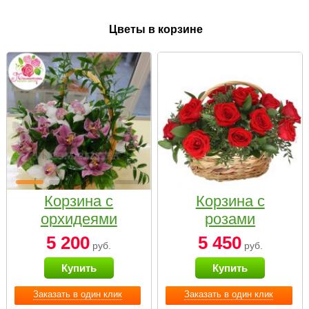
Цветы в корзине
Корзина с
Корзина с
орхидеями
розами
малая
«Красный
5 200
5 450
руб.
руб.
Париж»
Купить
Купить
Заказать в один клик
Заказать в один клик