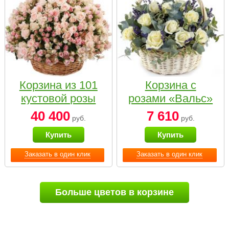
Корзина из 101
Корзина с
кустовой розы
розами «Вальс»
нежных тонов
40 400
7 610
руб.
руб.
Купить
Купить
Заказать в один клик
Заказать в один клик
Больше цветов в корзине