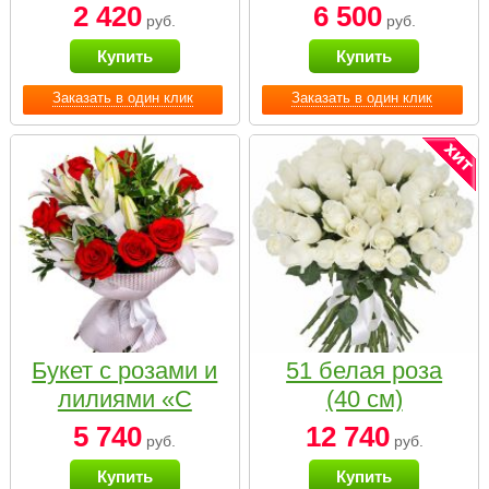
2 420
6 500
руб.
руб.
Купить
Купить
Заказать в один клик
Заказать в один клик
Букет с розами и
51 белая роза
лилиями «С
(40 см)
наилучшими
5 740
12 740
руб.
руб.
пожеланиями»
Купить
Купить