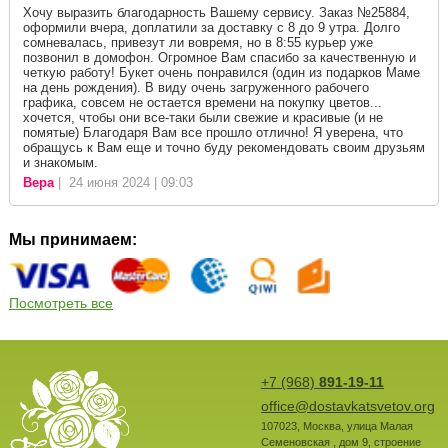
Хочу выразить благодарность Вашему сервису. Заказ №25884,
оформили вчера, доплатили за доставку с 8 до 9 утра. Долго
сомневалась, привезут ли вовремя, но в 8:55 курьер уже
позвонил в домофон. Огромное Вам спасибо за качественную и
четкую работу! Букет очень понравился (один из подарков Маме
на день рождения). В виду очень загруженного рабочего
графика, совсем не остается времени на покупку цветов...
хочется, чтобы они все-таки были свежие и красивые (и не
помятые) Благодаря Вам все прошло отлично! Я уверена, что
обращусь к Вам еще и точно буду рекомендовать своим друзьям
и знакомым.
Вера
| 24 июня 2024 | 09:03
Мы принимаем:
Посмотреть все
+7 (968)
891-19-11
office@dostavkatsvetov.org
107023
,
Москва
,
улица Малая
Семеновская , дом 9, строение