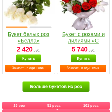
Букет белых роз
Букет с розами и
«Белла»
лилиями «С
наилучшими
2 420
5 740
руб.
руб.
пожеланиями»
Купить
Купить
Заказать в один клик
Заказать в один клик
Больше букетов из роз
25 роз
51 роза
101 роза