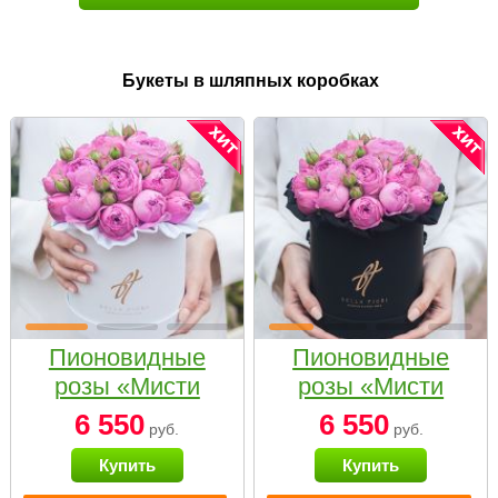
Букеты в шляпных коробках
Пионовидные
Пионовидные
розы «Мисти
розы «Мисти
бабблс» в белой
бабблс» в
6 550
6 550
руб.
руб.
коробке Small
черной коробке
Купить
Купить
Small