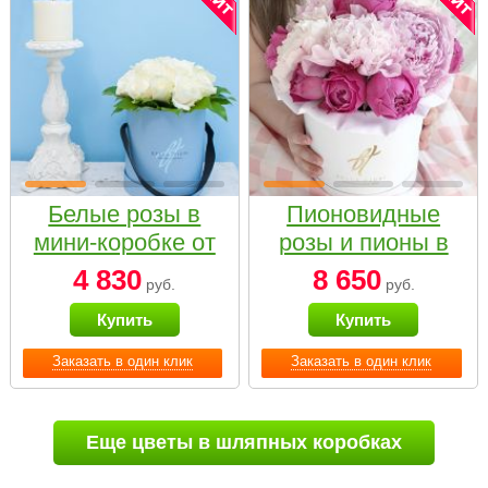
Белые розы в
Пионовидные
мини-коробке от
розы и пионы в
Bella Fiori
белой коробке
4 830
8 650
руб.
руб.
Small
Купить
Купить
Заказать в один клик
Заказать в один клик
Еще цветы в шляпных коробках