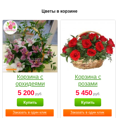
Цветы в корзине
Корзина с
Корзина с
орхидеями
розами
малая
«Красный
5 200
5 450
руб.
руб.
Париж»
Купить
Купить
Заказать в один клик
Заказать в один клик