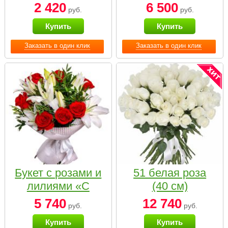
2 420
6 500
руб.
руб.
Купить
Купить
Заказать в один клик
Заказать в один клик
Букет с розами и
51 белая роза
лилиями «С
(40 см)
наилучшими
5 740
12 740
руб.
руб.
пожеланиями»
Купить
Купить