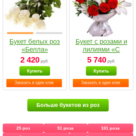
Букет белых роз
Букет с розами и
«Белла»
лилиями «С
наилучшими
2 420
5 740
руб.
руб.
пожеланиями»
Купить
Купить
Заказать в один клик
Заказать в один клик
Больше букетов из роз
25 роз
51 роза
101 роза