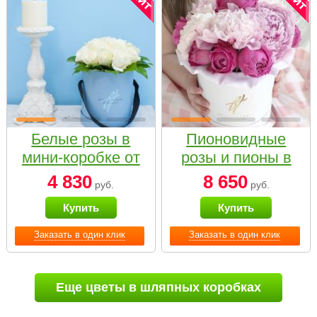
Белые розы в
Пионовидные
мини-коробке от
розы и пионы в
Bella Fiori
белой коробке
4 830
8 650
руб.
руб.
Small
Купить
Купить
Заказать в один клик
Заказать в один клик
Еще цветы в шляпных коробках