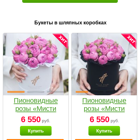
Букеты в шляпных коробках
Пионовидные
Пионовидные
розы «Мисти
розы «Мисти
бабблс» в белой
бабблс» в
6 550
6 550
руб.
руб.
коробке Small
черной коробке
Купить
Купить
Small