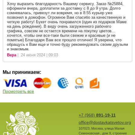
Хочу выразить благодарность Вашему сервису. Заказ №25884,
оформили вчера, доплатили за доставку с 8 до 9 утра. Долго
сомневалась, привезут ли вовремя, но в 8:55 курьер уже
позвонил в домофон. Огромное Вам спасибо за качественную и
четкую работу! Букет очень понравился (один из подарков Маме
на день рождения). В виду очень загруженного рабочего
графика, совсем не остается времени на покупку цветов...
хочется, чтобы они все-таки были свежие и красивые (и не
помятые) Благодаря Вам все прошло отлично! Я уверена, что
обращусь к Вам еще и точно буду рекомендовать своим друзьям
и знакомым.
Вера
| 24 июня 2024 | 09:03
Мы принимаем:
Посмотреть все
+7 (968)
891-19-11
office@dostavkatsvetov.org
107023
,
Москва
,
улица Малая
Семеновская , дом 9, строение