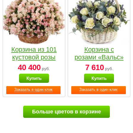
Корзина из 101
Корзина с
кустовой розы
розами «Вальс»
нежных тонов
40 400
7 610
руб.
руб.
Купить
Купить
Заказать в один клик
Заказать в один клик
Больше цветов в корзине