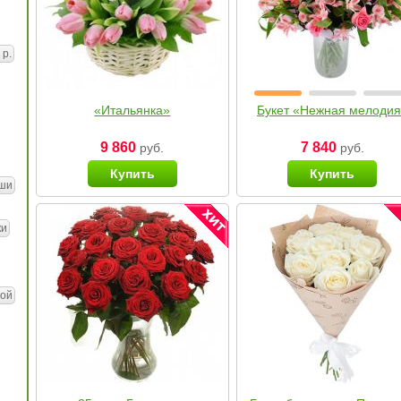
 р.
«Итальянка»
Букет «Нежная мелоди
9 860
7 840
руб.
руб.
Купить
Купить
ши
ки
ой