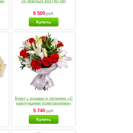
ка»
25 красных роз (40 см)
6 500
руб.
Купить
Букет с розами и лилиями «С
наилучшими пожеланиями»
5 740
руб.
Купить