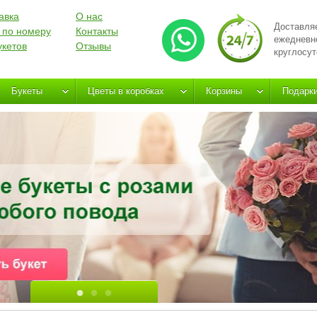
авка
О нас
Доставля
 по номеру
Контакты
ежедневн
укетов
Отзывы
круглосут
Букеты
Цветы в коробках
Корзины
Подарк