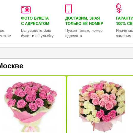
ФОТО БУКЕТА
ДОСТАВИМ, ЗНАЯ
ГАРАНТ
С АДРЕСАТОМ
ТОЛЬКО
ЕЁ НОМЕР
100% С
ше
Вы увидете Ваш
Нужен только номер
Иначе мы
укетом
букет и её улыбку
адресата
заменим 
Москве