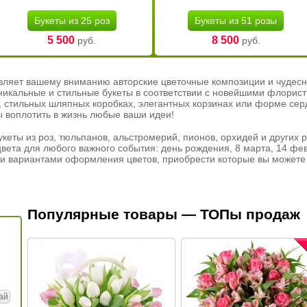
Букеты из 25 роз
Букеты из 51 розы
5 500
8 500
руб.
руб.
вляет вашему вниманию авторские цветочные композиции и чудесн
никальные и стильные букеты в соответствии с новейшими флорис
ах, стильных шляпных коробках, элегантных корзинах или форме се
ы воплотить в жизнь любые ваши идеи!
кеты из роз, тюльпанов, альстромерий, пионов, орхидей и других 
вета для любого важного события: день рождения, 8 марта, 14 фев
и вариантами оформления цветов, приобрести которые вы можете 
Популярные товары — ТОПы продаж
ай