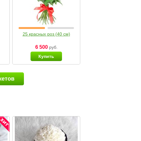
25 красных роз (40 см)
6 500
руб.
Купить
кетов