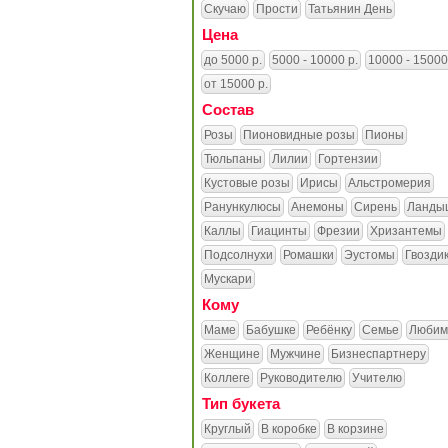
Скучаю
Прости
Татьянин День
Цена
до 5000 р.
5000 - 10000 р.
10000 - 15000
от 15000 р.
Состав
Розы
Пионовидные розы
Пионы
Тюльпаны
Лилии
Гортензии
Кустовые розы
Ирисы
Альстромерия
Ранункулюсы
Анемоны
Сирень
Ланды
Каллы
Гиацинты
Фрезии
Хризантемы
Подсолнухи
Ромашки
Эустомы
Гвозди
Мускари
Кому
Маме
Бабушке
Ребёнку
Семье
Любим
Женщине
Мужчине
Бизнеспартнеру
Коллеге
Руководителю
Учителю
Тип букета
Круглый
В коробке
В корзине