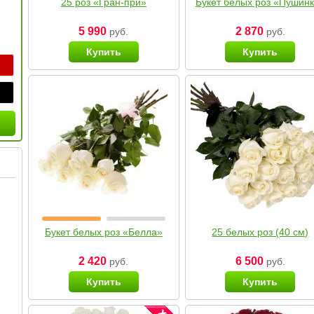
25 роз «Гран-при»
Букет белых роз «Пушин
5 990
2 870
руб.
руб.
Купить
Купить
Букет белых роз «Белла»
25 белых роз (40 см)
2 420
6 500
руб.
руб.
Купить
Купить