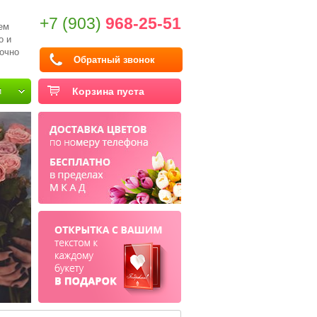
+7 (903)
968-25-51
ем
о и
очно
Обратный звонок
и
Корзина пуста