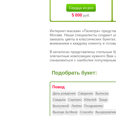
Сердца из роз
5 000
руб.
Интернет-магазин «Палитра» предста
Москве. Наши специалисты создают у
заказать цветы в классических букет
вниманием к каждому клиенту и готов
В каталогах представлены стильные бу
элегантные композиции нужного Вам ц
ознакомиться с наиболее популярным
Подобрать букет:
Повод
День рождения
Свидание
Выписка
Свадьба
Сюрприз
Юбилей
Траур
Выпускной
Люблю
Поздравляю
Выходи За Меня
Спасибо
Выздоравлив