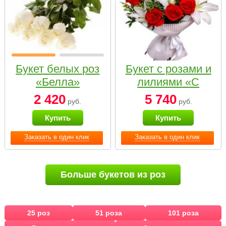
Букет белых роз
Букет с розами и
«Белла»
лилиями «С
наилучшими
2 420
5 740
руб.
руб.
пожеланиями»
Купить
Купить
Заказать в один клик
Заказать в один клик
Больше букетов из роз
25 роз
51 роза
101 роза