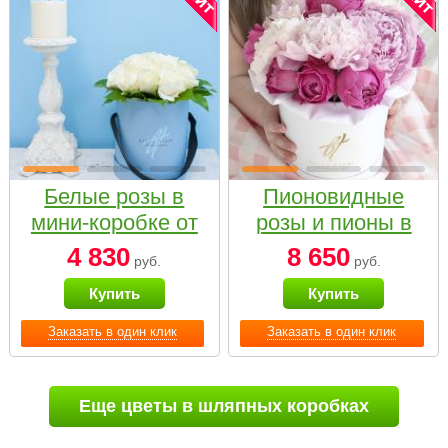
Белые розы в
Пионовидные
мини-коробке от
розы и пионы в
Bella Fiori
белой коробке
4 830
8 650
руб.
руб.
Small
Купить
Купить
Заказать в один клик
Заказать в один клик
Еще цветы в шляпных коробках