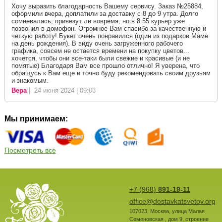
Хочу выразить благодарность Вашему сервису. Заказ №25884,
оформили вчера, доплатили за доставку с 8 до 9 утра. Долго
сомневалась, привезут ли вовремя, но в 8:55 курьер уже
позвонил в домофон. Огромное Вам спасибо за качественную и
четкую работу! Букет очень понравился (один из подарков Маме
на день рождения). В виду очень загруженного рабочего
графика, совсем не остается времени на покупку цветов...
хочется, чтобы они все-таки были свежие и красивые (и не
помятые) Благодаря Вам все прошло отлично! Я уверена, что
обращусь к Вам еще и точно буду рекомендовать своим друзьям
и знакомым.
Вера
| 24 июня 2024 | 09:03
Мы принимаем:
Посмотреть все
+7 (968)
891-19-11
office@dostavkatsvetov.org
107023
,
Москва
,
улица Малая
Семеновская , дом 9, строение