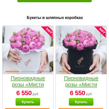
Букеты в шляпных коробках
Пионовидные
Пионовидные
розы «Мисти
розы «Мисти
бабблс» в белой
бабблс» в
6 550
6 550
руб.
руб.
коробке Small
черной коробке
Купить
Купить
Small