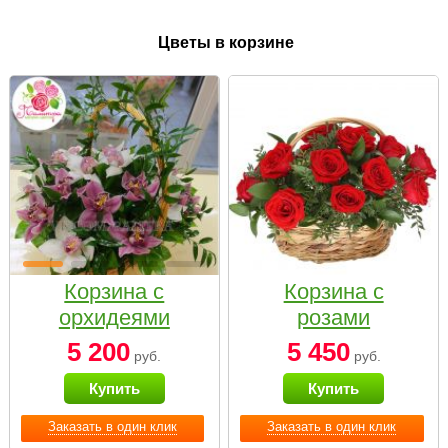
Цветы в корзине
Корзина с
Корзина с
орхидеями
розами
малая
«Красный
5 200
5 450
руб.
руб.
Париж»
Купить
Купить
Заказать в один клик
Заказать в один клик