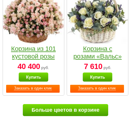
Корзина из 101
Корзина с
кустовой розы
розами «Вальс»
нежных тонов
40 400
7 610
руб.
руб.
Купить
Купить
Заказать в один клик
Заказать в один клик
Больше цветов в корзине