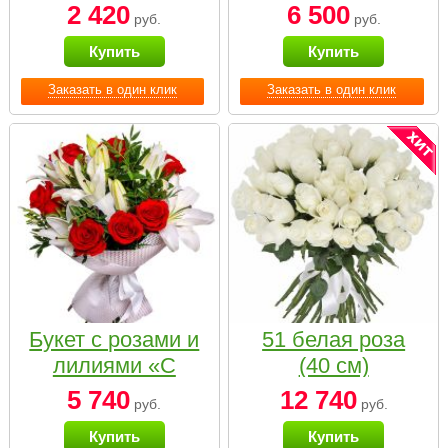
2 420
6 500
руб.
руб.
Купить
Купить
Заказать в один клик
Заказать в один клик
Букет с розами и
51 белая роза
лилиями «С
(40 см)
наилучшими
5 740
12 740
руб.
руб.
пожеланиями»
Купить
Купить