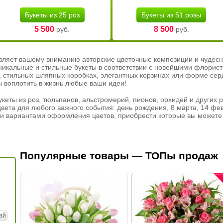
Букеты из 25 роз
Букеты из 51 розы
5 500
8 500
руб.
руб.
вляет вашему вниманию авторские цветочные композиции и чудесн
никальные и стильные букеты в соответствии с новейшими флорис
ах, стильных шляпных коробках, элегантных корзинах или форме се
ы воплотить в жизнь любые ваши идеи!
кеты из роз, тюльпанов, альстромерий, пионов, орхидей и других 
вета для любого важного события: день рождения, 8 марта, 14 фев
и вариантами оформления цветов, приобрести которые вы можете 
Популярные товары — ТОПы продаж
ай