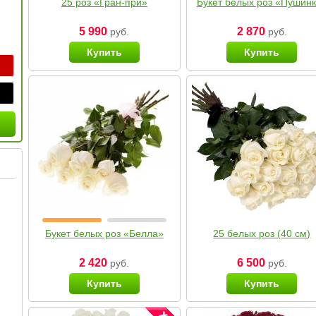
25 роз «Гран-при»
Букет белых роз «Пушин
5 990
2 870
руб.
руб.
Купить
Купить
Букет белых роз «Белла»
25 белых роз (40 см)
2 420
6 500
руб.
руб.
Купить
Купить