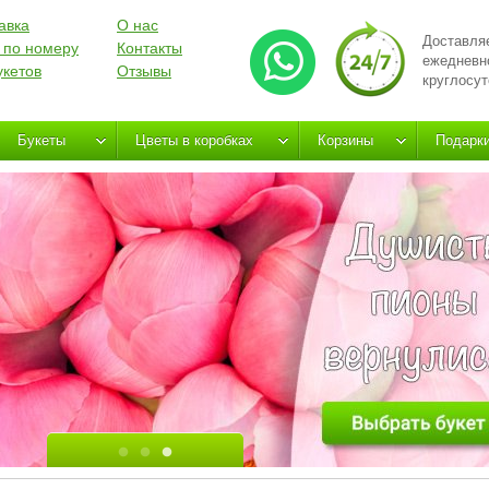
авка
О нас
Доставля
 по номеру
Контакты
ежедневн
укетов
Отзывы
круглосут
Букеты
Цветы в коробках
Корзины
Подарк