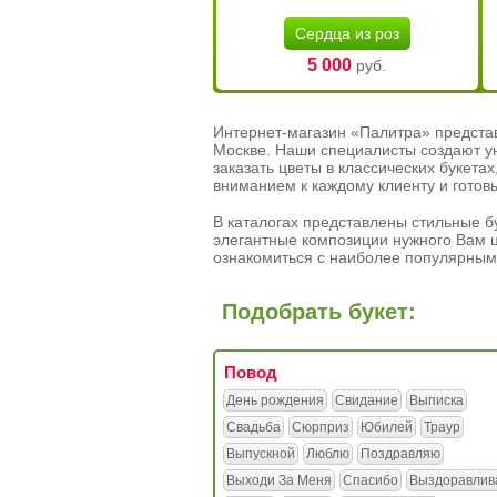
Сердца из роз
5 000
руб.
Интернет-магазин «Палитра» предста
Москве. Наши специалисты создают у
заказать цветы в классических букет
вниманием к каждому клиенту и готов
В каталогах представлены стильные бу
элегантные композиции нужного Вам ц
ознакомиться с наиболее популярным
Подобрать букет:
Повод
День рождения
Свидание
Выписка
Свадьба
Сюрприз
Юбилей
Траур
Выпускной
Люблю
Поздравляю
Выходи За Меня
Спасибо
Выздоравлив