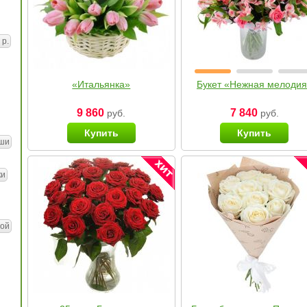
 р.
«Итальянка»
Букет «Нежная мелоди
9 860
7 840
руб.
руб.
Купить
Купить
ши
ки
ой