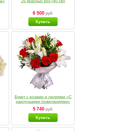
ка»
25 красных роз (40 см)
6 500
руб.
Купить
Букет с розами и лилиями «С
наилучшими пожеланиями»
5 740
руб.
Купить