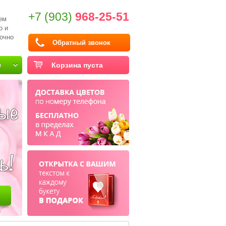
+7 (903)
968-25-51
ем
о и
очно
Обратный звонок
и
Корзина пуста