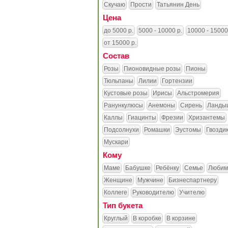
Скучаю
Прости
Татьянин День
Цена
до 5000 р.
5000 - 10000 р.
10000 - 15000
от 15000 р.
Состав
Розы
Пионовидные розы
Пионы
Тюльпаны
Лилии
Гортензии
Кустовые розы
Ирисы
Альстромерия
Ранункулюсы
Анемоны
Сирень
Ланды
Каллы
Гиацинты
Фрезии
Хризантемы
Подсолнухи
Ромашки
Эустомы
Гвозди
Мускари
Кому
Маме
Бабушке
Ребёнку
Семье
Любим
Женщине
Мужчине
Бизнеспартнеру
Коллеге
Руководителю
Учителю
Тип букета
Круглый
В коробке
В корзине