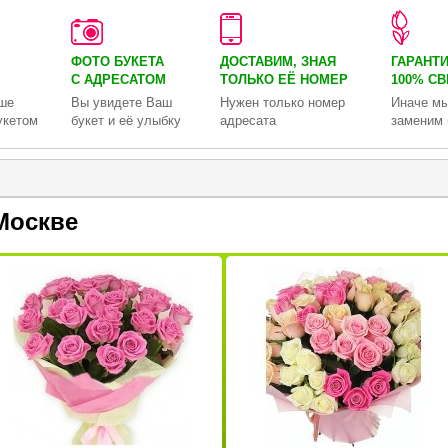
ФОТО БУКЕТА
ДОСТАВИМ, ЗНАЯ
ГАРАНТ
С АДРЕСАТОМ
ТОЛЬКО
ЕЁ НОМЕР
100% С
ше
Вы увидете Ваш
Нужен только номер
Иначе мы
укетом
букет и её улыбку
адресата
заменим 
Москве