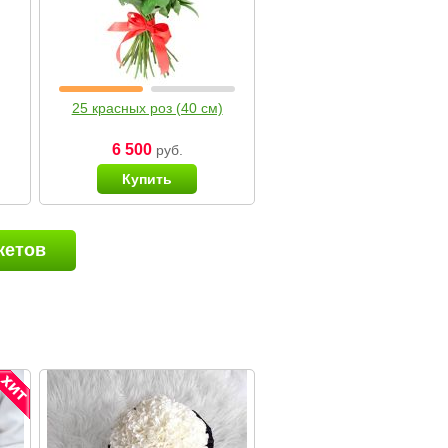
25 красных роз (40 см)
6 500
руб.
Купить
кетов