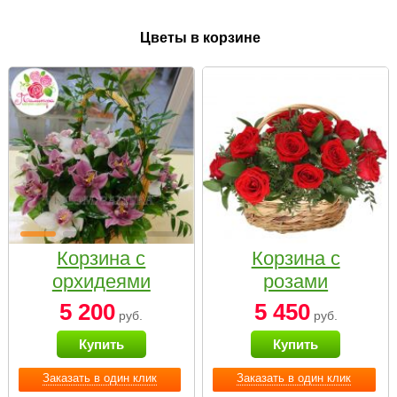
Цветы в корзине
Корзина с
Корзина с
орхидеями
розами
малая
«Красный
5 200
5 450
руб.
руб.
Париж»
Купить
Купить
Заказать в один клик
Заказать в один клик