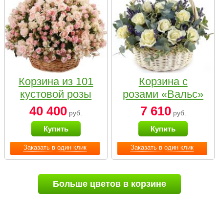
Корзина из 101
Корзина с
кустовой розы
розами «Вальс»
нежных тонов
40 400
7 610
руб.
руб.
Купить
Купить
Заказать в один клик
Заказать в один клик
Больше цветов в корзине