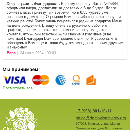
Хочу выразить благодарность Вашему сервису. Заказ №25884,
оформили вчера, доплатили за доставку с 8 до 9 утра. Долго
сомневалась, привезут ли вовремя, но в 8:55 курьер уже
позвонил в домофон. Огромное Вам спасибо за качественную и
четкую работу! Букет очень понравился (один из подарков Маме
на день рождения). В виду очень загруженного рабочего
графика, совсем не остается времени на покупку цветов...
хочется, чтобы они все-таки были свежие и красивые (и не
помятые) Благодаря Вам все прошло отлично! Я уверена, что
обращусь к Вам еще и точно буду рекомендовать своим друзьям
и знакомым.
Вера
| 24 июня 2024 | 09:03
Мы принимаем:
Посмотреть все
+7 (968)
891-19-11
office@dostavkatsvetov.org
107023
,
Москва
,
улица Малая
Семеновская , дом 9, строение