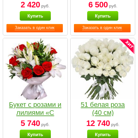
2 420
6 500
руб.
руб.
Купить
Купить
Заказать в один клик
Заказать в один клик
Букет с розами и
51 белая роза
лилиями «С
(40 см)
наилучшими
5 740
12 740
руб.
руб.
пожеланиями»
Купить
Купить