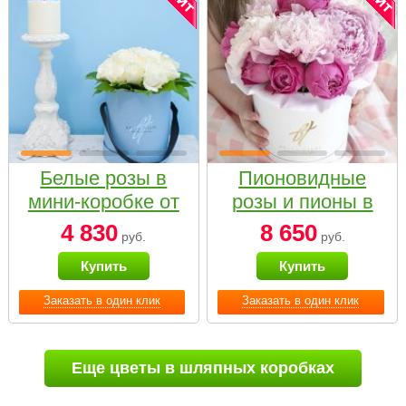
Белые розы в
Пионовидные
мини-коробке от
розы и пионы в
Bella Fiori
белой коробке
4 830
8 650
руб.
руб.
Small
Купить
Купить
Заказать в один клик
Заказать в один клик
Еще цветы в шляпных коробках