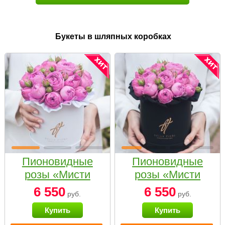
Букеты в шляпных коробках
Пионовидные
Пионовидные
розы «Мисти
розы «Мисти
бабблс» в белой
бабблс» в
6 550
6 550
руб.
руб.
коробке Small
черной коробке
Купить
Купить
Small