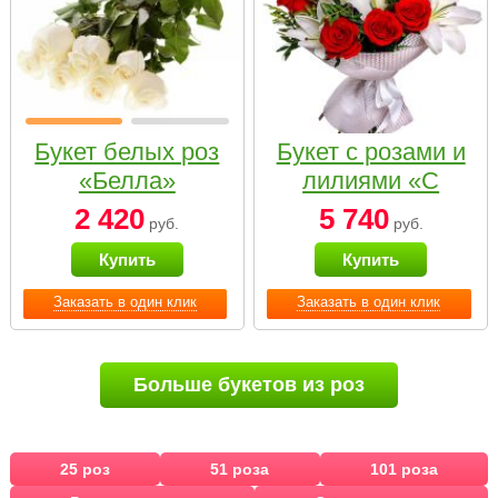
Букет белых роз
Букет с розами и
«Белла»
лилиями «С
наилучшими
2 420
5 740
руб.
руб.
пожеланиями»
Купить
Купить
Заказать в один клик
Заказать в один клик
Больше букетов из роз
25 роз
51 роза
101 роза