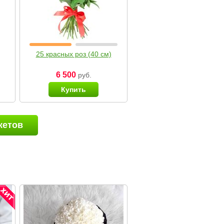
25 красных роз (40 см)
6 500
руб.
Купить
кетов