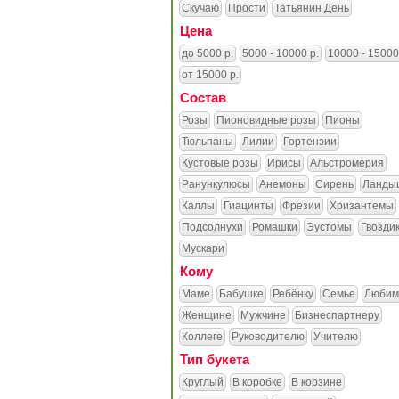
Скучаю
Прости
Татьянин День
Цена
до 5000 р.
5000 - 10000 р.
10000 - 15000
от 15000 р.
Состав
Розы
Пионовидные розы
Пионы
Тюльпаны
Лилии
Гортензии
Кустовые розы
Ирисы
Альстромерия
Ранункулюсы
Анемоны
Сирень
Ланды
Каллы
Гиацинты
Фрезии
Хризантемы
Подсолнухи
Ромашки
Эустомы
Гвозди
Мускари
Кому
Маме
Бабушке
Ребёнку
Семье
Любим
Женщине
Мужчине
Бизнеспартнеру
Коллеге
Руководителю
Учителю
Тип букета
Круглый
В коробке
В корзине