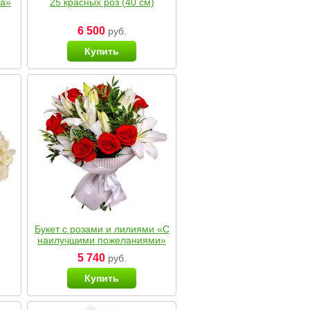
ка»
25 красных роз (40 см)
6 500
руб.
Купить
Букет с розами и лилиями «С
наилучшими пожеланиями»
5 740
руб.
Купить