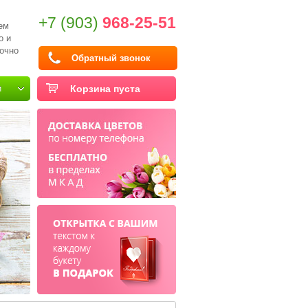
+7 (903)
968-25-51
ем
о и
очно
Обратный звонок
и
Корзина пуста