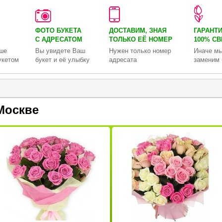
ФОТО БУКЕТА
ДОСТАВИМ, ЗНАЯ
ГАРАНТ
С АДРЕСАТОМ
ТОЛЬКО
ЕЁ НОМЕР
100% С
ше
Вы увидете Ваш
Нужен только номер
Иначе мы
укетом
букет и её улыбку
адресата
заменим 
Москве