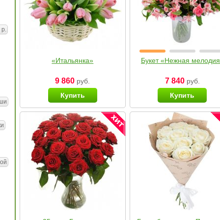
 р.
«Итальянка»
Букет «Нежная мелоди
9 860
7 840
руб.
руб.
Купить
Купить
ши
ки
ой