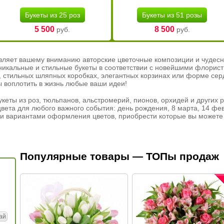
Букеты из 25 роз
Букеты из 51 розы
5 500
8 500
руб.
руб.
вляет вашему вниманию авторские цветочные композиции и чудесн
никальные и стильные букеты в соответствии с новейшими флорис
ах, стильных шляпных коробках, элегантных корзинах или форме се
ы воплотить в жизнь любые ваши идеи!
кеты из роз, тюльпанов, альстромерий, пионов, орхидей и других 
вета для любого важного события: день рождения, 8 марта, 14 фев
и вариантами оформления цветов, приобрести которые вы можете 
Популярные товары — ТОПы продаж
ай