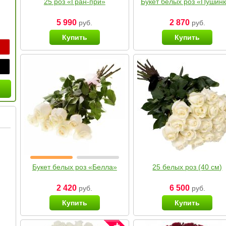
25 роз «Гран-при»
Букет белых роз «Пушин
5 990
2 870
руб.
руб.
Купить
Купить
Букет белых роз «Белла»
25 белых роз (40 см)
2 420
6 500
руб.
руб.
Купить
Купить