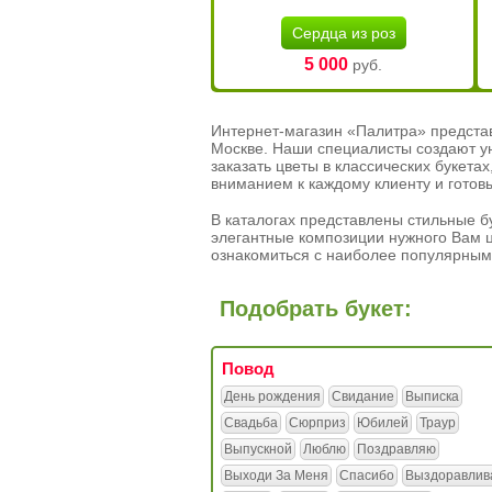
Сердца из роз
5 000
руб.
Интернет-магазин «Палитра» предста
Москве. Наши специалисты создают у
заказать цветы в классических букет
вниманием к каждому клиенту и готов
В каталогах представлены стильные бу
элегантные композиции нужного Вам ц
ознакомиться с наиболее популярным
Подобрать букет:
Повод
День рождения
Свидание
Выписка
Свадьба
Сюрприз
Юбилей
Траур
Выпускной
Люблю
Поздравляю
Выходи За Меня
Спасибо
Выздоравлив