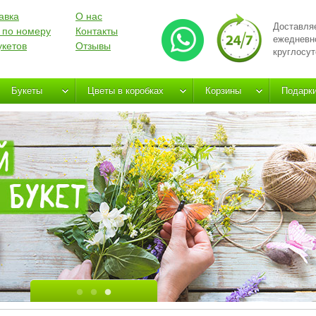
авка
О нас
Доставля
 по номеру
Контакты
ежедневн
укетов
Отзывы
круглосут
Букеты
Цветы в коробках
Корзины
Подарк