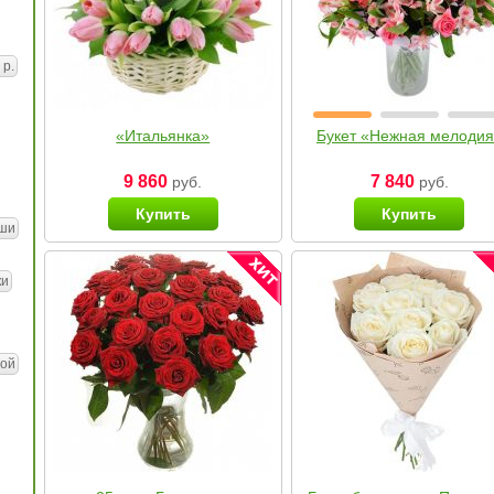
 р.
«Итальянка»
Букет «Нежная мелоди
9 860
7 840
руб.
руб.
Купить
Купить
ши
ки
ой