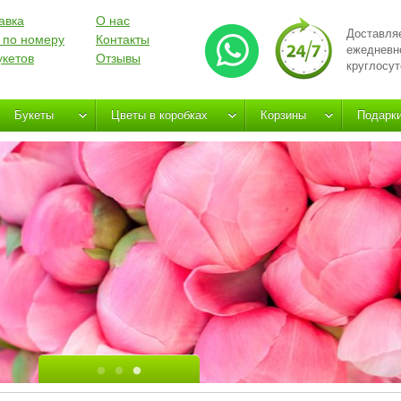
авка
О нас
Доставля
 по номеру
Контакты
ежедневн
укетов
Отзывы
круглосут
Букеты
Цветы в коробках
Корзины
Подарк