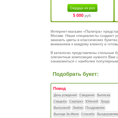
Сердца из роз
5 000
руб.
Интернет-магазин «Палитра» предста
Москве. Наши специалисты создают у
заказать цветы в классических букет
вниманием к каждому клиенту и готов
В каталогах представлены стильные бу
элегантные композиции нужного Вам ц
ознакомиться с наиболее популярным
Подобрать букет:
Повод
День рождения
Свидание
Выписка
Свадьба
Сюрприз
Юбилей
Траур
Выпускной
Люблю
Поздравляю
Выходи За Меня
Спасибо
Выздоравлив