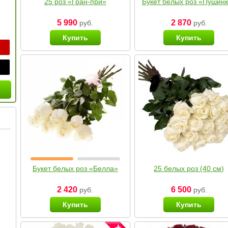
25 роз «Гран-при»
Букет белых роз «Пушин
5 990
2 870
руб.
руб.
Купить
Купить
Букет белых роз «Белла»
25 белых роз (40 см)
2 420
6 500
руб.
руб.
Купить
Купить