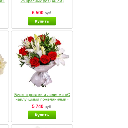
ка»
25 красных роз (40 см)
6 500
руб.
Купить
Букет с розами и лилиями «С
наилучшими пожеланиями»
5 740
руб.
Купить