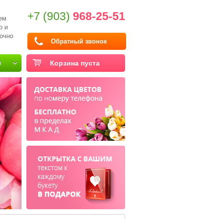
+7 (903)
968-25-51
ем
о и
очно
Обратный звонок
и
Корзина пуста