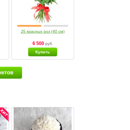
25 красных роз (40 см)
6 500
руб.
Купить
кетов