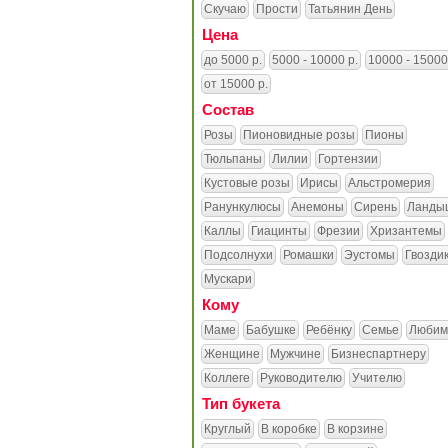
Скучаю
Прости
Татьянин День
Цена
до 5000 р.
5000 - 10000 р.
10000 - 15000
от 15000 р.
Состав
Розы
Пионовидные розы
Пионы
Тюльпаны
Лилии
Гортензии
Кустовые розы
Ирисы
Альстромерия
Ранункулюсы
Анемоны
Сирень
Ланды
Каллы
Гиацинты
Фрезии
Хризантемы
Подсолнухи
Ромашки
Эустомы
Гвозди
Мускари
Кому
Маме
Бабушке
Ребёнку
Семье
Любим
Женщине
Мужчине
Бизнеспартнеру
Коллеге
Руководителю
Учителю
Тип букета
Круглый
В коробке
В корзине