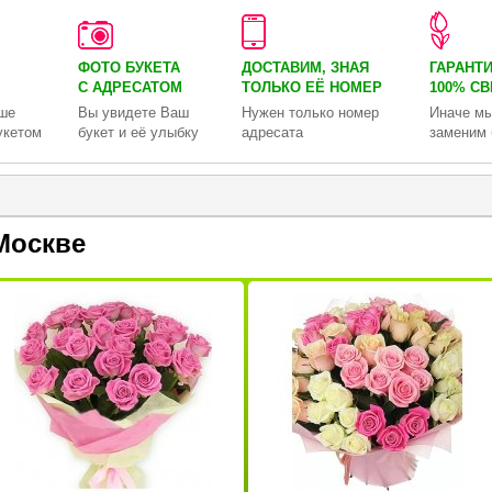
ФОТО БУКЕТА
ДОСТАВИМ, ЗНАЯ
ГАРАНТ
С АДРЕСАТОМ
ТОЛЬКО
ЕЁ НОМЕР
100% С
ше
Вы увидете Ваш
Нужен только номер
Иначе мы
укетом
букет и её улыбку
адресата
заменим 
Москве