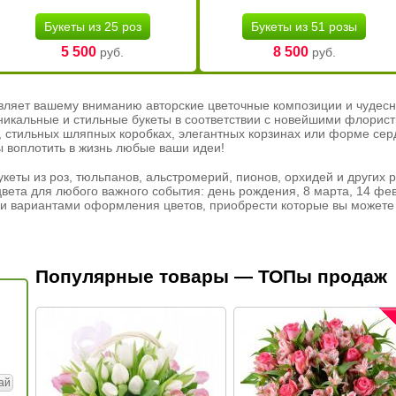
Букеты из 25 роз
Букеты из 51 розы
5 500
8 500
руб.
руб.
вляет вашему вниманию авторские цветочные композиции и чудесн
никальные и стильные букеты в соответствии с новейшими флорис
ах, стильных шляпных коробках, элегантных корзинах или форме се
ы воплотить в жизнь любые ваши идеи!
кеты из роз, тюльпанов, альстромерий, пионов, орхидей и других 
вета для любого важного события: день рождения, 8 марта, 14 фев
и вариантами оформления цветов, приобрести которые вы можете 
Популярные товары — ТОПы продаж
ай