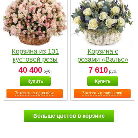
Корзина из 101
Корзина с
кустовой розы
розами «Вальс»
нежных тонов
40 400
7 610
руб.
руб.
Купить
Купить
Заказать в один клик
Заказать в один клик
Больше цветов в корзине