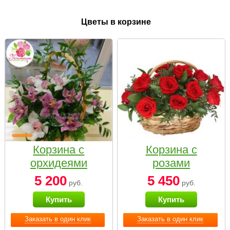
Цветы в корзине
Корзина с
Корзина с
орхидеями
розами
малая
«Красный
5 200
5 450
руб.
руб.
Париж»
Купить
Купить
Заказать в один клик
Заказать в один клик