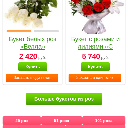
Букет белых роз
Букет с розами и
«Белла»
лилиями «С
наилучшими
2 420
5 740
руб.
руб.
пожеланиями»
Купить
Купить
Заказать в один клик
Заказать в один клик
Больше букетов из роз
25 роз
51 роза
101 роза