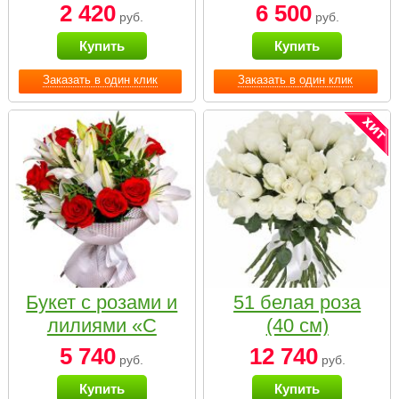
2 420
6 500
руб.
руб.
Купить
Купить
Заказать в один клик
Заказать в один клик
Букет с розами и
51 белая роза
лилиями «С
(40 см)
наилучшими
5 740
12 740
руб.
руб.
пожеланиями»
Купить
Купить