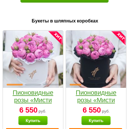
Букеты в шляпных коробках
Пионовидные
Пионовидные
розы «Мисти
розы «Мисти
бабблс» в белой
бабблс» в
6 550
6 550
руб.
руб.
коробке Small
черной коробке
Купить
Купить
Small