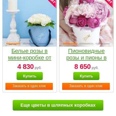
Белые розы в
Пионовидные
мини-коробке от
розы и пионы в
Bella Fiori
белой коробке
4 830
8 650
руб.
руб.
Small
Купить
Купить
Заказать в один клик
Заказать в один клик
Еще цветы в шляпных коробках