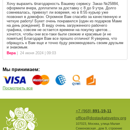
Хочу выразить благодарность Вашему сервису. Заказ №25884,
оформили вчера, доплатили за доставку с 8 до 9 утра. Долго
сомневалась, привезут ли вовремя, но в 8:55 курьер уже
позвонил в домофон. Огромное Вам спасибо за качественную и
четкую работу! Букет очень понравился (один из подарков Маме
на день рождения). В виду очень загруженного рабочего
графика, совсем не остается времени на покупку цветов...
хочется, чтобы они все-таки были свежие и красивые (и не
помятые) Благодаря Вам все прошло отлично! Я уверена, что
обращусь к Вам еще и точно буду рекомендовать своим друзьям
и знакомым.
Вера
| 24 июня 2024 | 09:03
Мы принимаем:
Посмотреть все
+7 (968)
891-19-11
office@dostavkatsvetov.org
107023
,
Москва
,
улица Малая
Семеновская , дом 9, строение