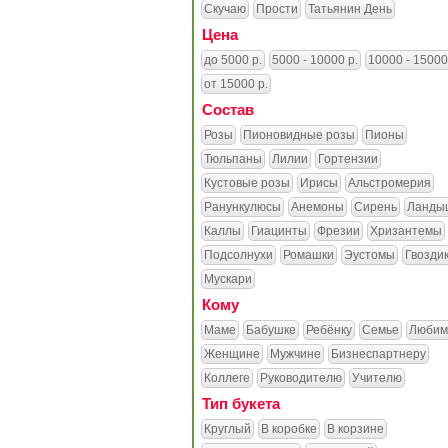
Скучаю
Прости
Татьянин День
Цена
до 5000 р.
5000 - 10000 р.
10000 - 15000
от 15000 р.
Состав
Розы
Пионовидные розы
Пионы
Тюльпаны
Лилии
Гортензии
Кустовые розы
Ирисы
Альстромерия
Ранункулюсы
Анемоны
Сирень
Ланды
Каллы
Гиацинты
Фрезии
Хризантемы
Подсолнухи
Ромашки
Эустомы
Гвозди
Мускари
Кому
Маме
Бабушке
Ребёнку
Семье
Любим
Женщине
Мужчине
Бизнеспартнеру
Коллеге
Руководителю
Учителю
Тип букета
Круглый
В коробке
В корзине