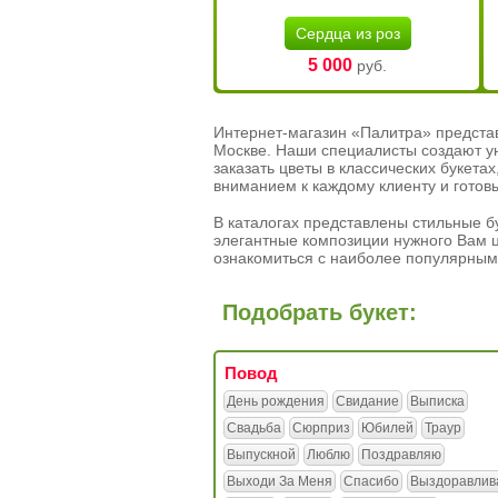
Сердца из роз
5 000
руб.
Интернет-магазин «Палитра» предста
Москве. Наши специалисты создают у
заказать цветы в классических букет
вниманием к каждому клиенту и готов
В каталогах представлены стильные бу
элегантные композиции нужного Вам ц
ознакомиться с наиболее популярным
Подобрать букет:
Повод
День рождения
Свидание
Выписка
Свадьба
Сюрприз
Юбилей
Траур
Выпускной
Люблю
Поздравляю
Выходи За Меня
Спасибо
Выздоравлив