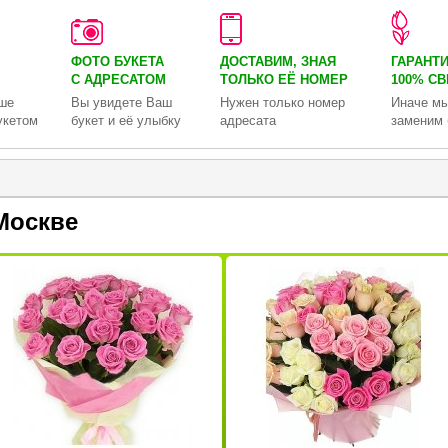
ФОТО БУКЕТА
ДОСТАВИМ, ЗНАЯ
ГАРАНТ
С АДРЕСАТОМ
ТОЛЬКО
ЕЁ НОМЕР
100% С
ше
Вы увидете Ваш
Нужен только номер
Иначе мы
укетом
букет и её улыбку
адресата
заменим 
Москве