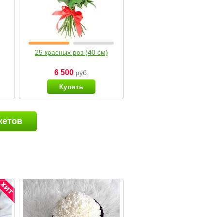
25 красных роз (40 см)
6 500
руб.
Купить
кетов