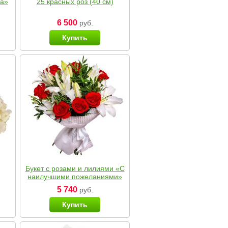
ка»
25 красных роз (40 см)
6 500
руб.
Купить
Букет с розами и лилиями «С
наилучшими пожеланиями»
5 740
руб.
Купить