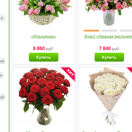
 р.
«Итальянка»
Букет «Нежная мелоди
9 860
7 840
руб.
руб.
Купить
Купить
ши
ки
ой