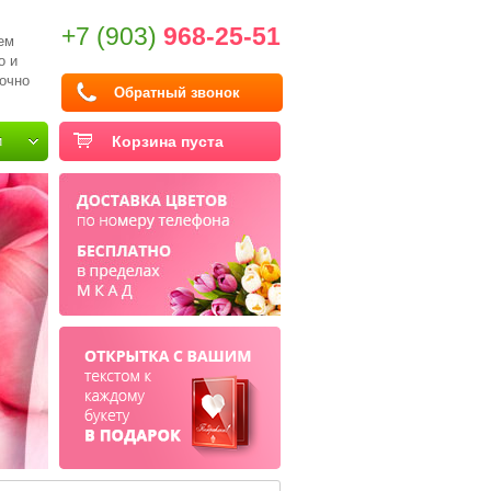
+7 (903)
968-25-51
ем
о и
очно
Обратный звонок
и
Корзина пуста