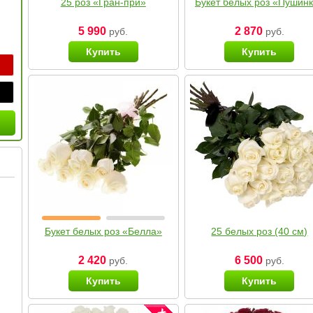
25 роз «Гран-при»
Букет белых роз «Пушин
5 990
2 870
руб.
руб.
Купить
Купить
Букет белых роз «Белла»
25 белых роз (40 см)
2 420
6 500
руб.
руб.
Купить
Купить