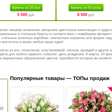
Букеты из 25 роз
Букеты из 51 розы
5 500
8 500
руб.
руб.
вляет вашему вниманию авторские цветочные композиции и чудесн
никальные и стильные букеты в соответствии с новейшими флорис
ах, стильных шляпных коробках, элегантных корзинах или форме се
ы воплотить в жизнь любые ваши идеи!
кеты из роз, тюльпанов, альстромерий, пионов, орхидей и других 
вета для любого важного события: день рождения, 8 марта, 14 фев
и вариантами оформления цветов, приобрести которые вы можете 
Популярные товары — ТОПы продаж
ай