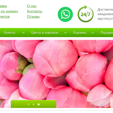
авка
О нас
Доставля
 по номеру
Контакты
ежедневн
укетов
Отзывы
круглосут
Букеты
Цветы в коробках
Корзины
Подарк