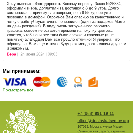
Хочу выразить благодарность Вашему сервису. Заказ №25884,
оформили вчера, доплатили за доставку с 8 до 9 утра. Долго
сомневалась, привезут ли вовремя, но в 8:55 курьер уже
позвонил в домофон. Огромное Вам спасибо за качественную и
четкую работу! Букет очень понравился (один из подарков Маме
на день рождения). В виду очень загруженного рабочего
графика, совсем не остается времени на покупку цветов...
хочется, чтобы они все-таки были свежие и красивые (и не
помятые) Благодаря Вам все прошло отлично! Я уверена, что
обращусь к Вам еще и точно буду рекомендовать своим друзьям
и знакомым.
Вера
| 24 июня 2024 | 09:03
Мы принимаем:
Посмотреть все
+7 (968)
891-19-11
office@dostavkatsvetov.org
107023
,
Москва
,
улица Малая
Семеновская , дом 9, строение