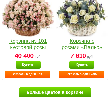
Корзина из 101
Корзина с
кустовой розы
розами «Вальс»
нежных тонов
40 400
7 610
руб.
руб.
Купить
Купить
Заказать в один клик
Заказать в один клик
Больше цветов в корзине