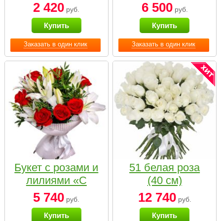
2 420
6 500
руб.
руб.
Купить
Купить
Заказать в один клик
Заказать в один клик
Букет с розами и
51 белая роза
лилиями «С
(40 см)
наилучшими
5 740
12 740
руб.
руб.
пожеланиями»
Купить
Купить