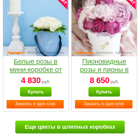
Белые розы в
Пионовидные
мини-коробке от
розы и пионы в
Bella Fiori
белой коробке
4 830
8 650
руб.
руб.
Small
Купить
Купить
Заказать в один клик
Заказать в один клик
Еще цветы в шляпных коробках