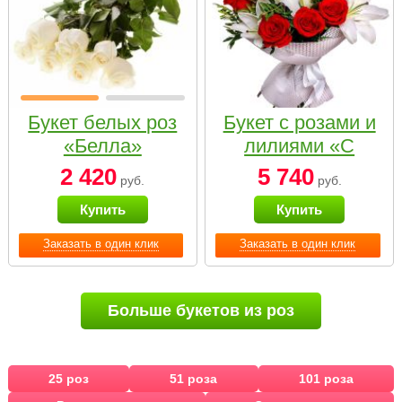
Букет белых роз
Букет с розами и
«Белла»
лилиями «С
наилучшими
2 420
5 740
руб.
руб.
пожеланиями»
Купить
Купить
Заказать в один клик
Заказать в один клик
Больше букетов из роз
25 роз
51 роза
101 роза