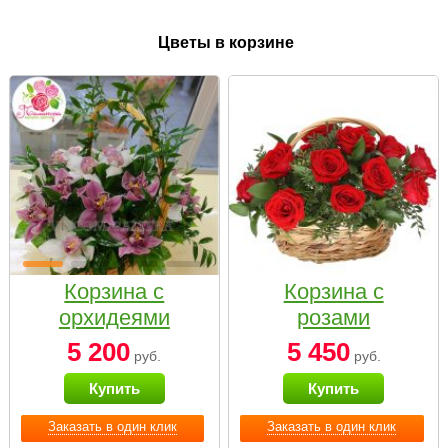
Цветы в корзине
Корзина с
Корзина с
орхидеями
розами
малая
«Красный
5 200
5 450
руб.
руб.
Париж»
Купить
Купить
Заказать в один клик
Заказать в один клик