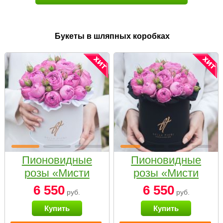
Букеты в шляпных коробках
Пионовидные
Пионовидные
розы «Мисти
розы «Мисти
бабблс» в белой
бабблс» в
6 550
6 550
руб.
руб.
коробке Small
черной коробке
Купить
Купить
Small